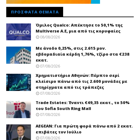
ΠΡΌΣΦΑΤΑ ΘΈΜΑΤΑ
Όμιλος Qualco: Απέκτησε το 50,1% της
Multiverse A.E, μια από τις κορυφαίες
08/08/2026
Με άνοδο 0,25%, στις 2.615 μον.
εβδομαδιαία κέρδη 1,76%, τζίρο στα €238
εκατ.
07/08/2026
Χρηματιστήριο Αθηνών: Πέμπτο σερί
κλείσιμο πάνω από τις 2.600 μονάδες με
στηρίγματα από τις τράπεζες
07/08/2026
Trade Εstates: Έναντι €49,35 εκατ., το 50%
του Sofia South Ring Mall
07/08/2026
AEGEAN: Για πρώτη φορά πάνω από 2 εκατ.
επιβάτες τον Ιούλιο
07/08/2026