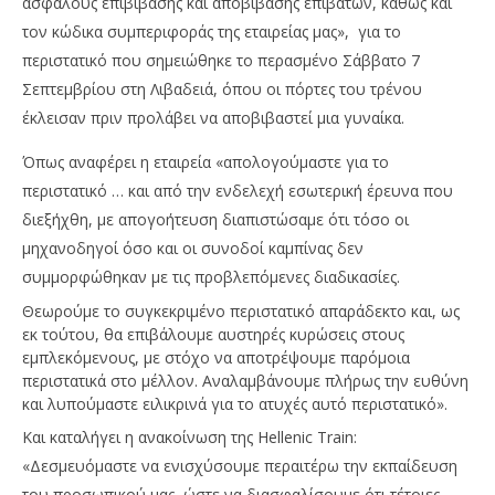
ασφαλούς επιβίβασης και αποβίβασης επιβατών, καθώς και
τον κώδικα συμπεριφοράς της εταιρείας μας», για το
περιστατικό που σημειώθηκε το περασμένο Σάββατο 7
Σεπτεμβρίου στη Λιβαδειά, όπου οι πόρτες του τρένου
έκλεισαν πριν προλάβει να αποβιβαστεί μια γυναίκα.
Όπως αναφέρει η εταιρεία «απολογούμαστε για το
περιστατικό … και από την ενδελεχή εσωτερική έρευνα που
NOW VIEWING
διεξήχθη, με απογοήτευση διαπιστώσαμε ότι τόσο οι
Hellenic Train: Στη Λιβαδειά το προσωπικό δεν
Όμ
μηχανοδηγοί όσο και οι συνοδοί καμπίνας δεν
τήρησε τα προβλεπόμενα πρωτόκολλα
A.
συμμορφώθηκαν με τις προβλεπόμενες διαδικασίες.
10/09/2024
10/
Θεωρούμε το συγκεκριμένο περιστατικό απαράδεκτο και, ως
pressroom
p
εκ τούτου, θα επιβάλουμε αυστηρές κυρώσεις στους
εμπλεκόμενους, με στόχο να αποτρέψουμε παρόμοια
περιστατικά στο μέλλον. Αναλαμβάνουμε πλήρως την ευθύνη
και λυπούμαστε ειλικρινά για το ατυχές αυτό περιστατικό».
Και καταλήγει η ανακοίνωση της Hellenic Train:
«Δεσμευόμαστε να ενισχύσουμε περαιτέρω την εκπαίδευση
του προσωπικού μας, ώστε να διασφαλίσουμε ότι τέτοιες