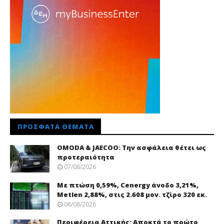
ΠΡΌΣΦΑΤΑ ΘΈΜΑΤΑ
OMODA & JAECOO: Την ασφάλεια θέτει ως
προτεραιότητα
07/08/2026
Με πτώση 0,59%, Cenergy άνοδο 3,21%,
Metlen 2,88%, στις 2.608 μον. τζίρο 320 εκ.
06/08/2026
Περιφέρεια Αττικής: Αποκτά το πρώτο