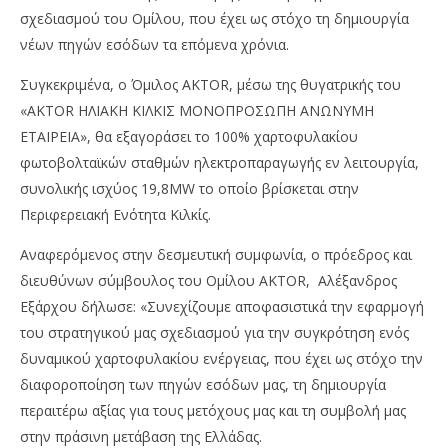
σχεδιασμού του Ομίλου, που έχει ως στόχο τη δημιουργία
νέων πηγών εσόδων τα επόμενα χρόνια.
Συγκεκριμένα, ο Όμιλος AKTOR, μέσω της θυγατρικής του
«AKTOR ΗΛΙΑΚΗ ΚΙΛΚΙΣ ΜΟΝΟΠΡΟΣΩΠΗ ΑΝΩΝΥΜΗ
ΕΤΑΙΡΕΙΑ», θα εξαγοράσει το 100% χαρτοφυλακίου
NOW VIEWING
φωτοβολταϊκών σταθμών ηλεκτροπαραγωγής εν λειτουργία,
Όμιλος AKTOR: Προχώρησε στην εξαγορά έργων
OM
συνολικής ισχύος 19,8ΜW το οποίο βρίσκεται στην
ΑΠΕ
πρ
Περιφερειακή Ενότητα Κιλκίς.
15/05/2025
15/
pressroom
p
Αναφερόμενος στην δεσμευτική συμφωνία, ο πρόεδρος και
διευθύνων σύμβουλος του Ομίλου AKTOR, Αλέξανδρος
Εξάρχου δήλωσε: «Συνεχίζουμε αποφασιστικά την εφαρμογή
του στρατηγικού μας σχεδιασμού για την συγκρότηση ενός
δυναμικού χαρτοφυλακίου ενέργειας, που έχει ως στόχο την
διαφοροποίηση των πηγών εσόδων μας, τη δημιουργία
περαιτέρω αξίας για τους μετόχους μας και τη συμβολή μας
στην πράσινη μετάβαση της Ελλάδας.