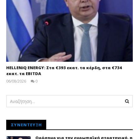
HELLENiQ ENERGY: Στα €393 εκατ. τα κέρδη, στα €734
εκατ. τα EBITDA
06/08/2026
0
pressroom
ΣΥΝΈΝΤΕΥΞΗ
Ορόσημο για την ευρωπαϊκή στρατηγική, η