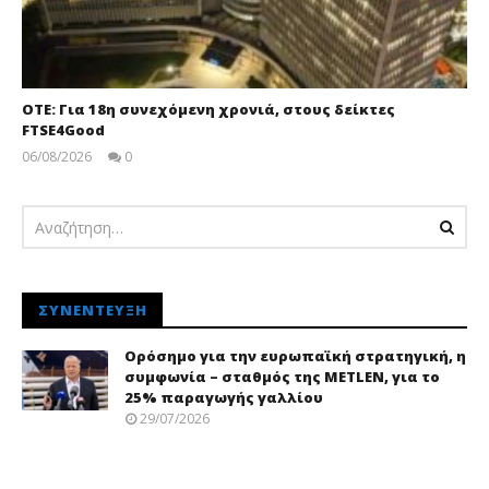
ΟΤΕ: Για 18η συνεχόμενη χρονιά, στους δείκτες
FTSE4Good
06/08/2026
0
pressroom
ΣΥΝΈΝΤΕΥΞΗ
Ορόσημο για την ευρωπαϊκή στρατηγική, η
συμφωνία – σταθμός της METLEN, για το
25% παραγωγής γαλλίου
29/07/2026