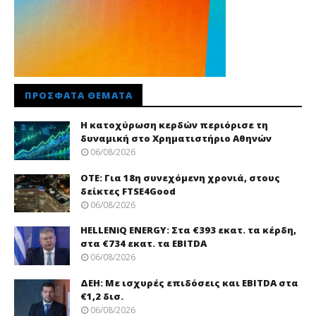
ΠΡΌΣΦΑΤΑ ΘΈΜΑΤΑ
Η κατοχύρωση κερδών περιόρισε τη
δυναμική στο Χρηματιστήριο Αθηνών
06/08/2026
ΟΤΕ: Για 18η συνεχόμενη χρονιά, στους
δείκτες FTSE4Good
06/08/2026
HELLENiQ ENERGY: Στα €393 εκατ. τα κέρδη,
στα €734 εκατ. τα EBITDA
06/08/2026
ΔΕΗ: Με ισχυρές επιδόσεις και EBITDA στα
€1,2 δισ.
06/08/2026