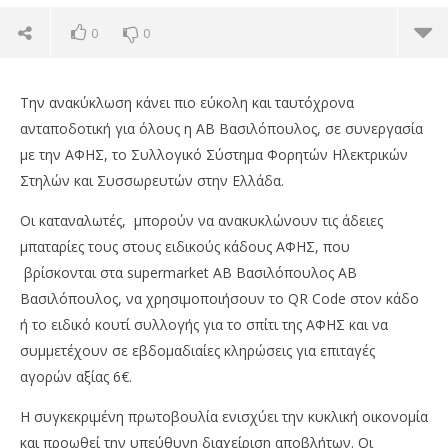
0
0
Την ανακύκλωση κάνει πιο εύκολη και ταυτόχρονα
ανταποδοτική για όλους η ΑΒ Βασιλόπουλος, σε συνεργασία
με την ΑΦΗΣ, το Συλλογικό Σύστημα Φορητών Ηλεκτρικών
Στηλών και Συσσωρευτών στην Ελλάδα.
Οι καταναλωτές, μπορούν να ανακυκλώνουν τις άδειες
μπαταρίες τους στους ειδικούς κάδους ΑΦΗΣ, που
βρίσκονται στα supermarket ΑΒ Βασιλόπουλος ΑΒ
Βασιλόπουλος, να χρησιμοποιήσουν το QR Code στον κάδο
ή το ειδικό κουτί συλλογής για το σπίτι της ΑΦΗΣ και να
NOW VIEWING
συμμετέχουν σε εβδομαδιαίες κληρώσεις για επιταγές
ΑΒ Βασιλόπουλος: Με την εταιρεία ΑΦΗΣ, για την
Η 
αγορών αξίας 6€.
ανακύκλωση μπαταριών
στ
Η συγκεκριμένη πρωτοβουλία ενισχύει την κυκλική οικονομία
15/07/2025
15/
pressroom
p
και προωθεί την υπεύθυνη διαχείριση αποβλήτων. Οι