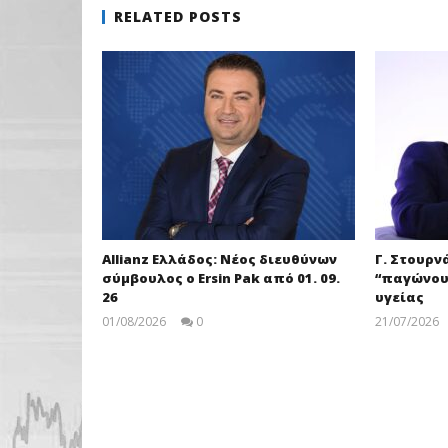
RELATED POSTS
Allianz Ελλάδος: Νέος διευθύνων
Γ. Στουρνά
σύμβουλος ο Ersin Pak από 01. 09.
“παγώνου
26
υγείας
01/08/2026
0
21/07/2026
pressroom