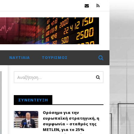
κ.
 €2 δισ. η CrediaBank
ΝΑΥΤΙΛΊΑ
ΤΟΥΡΙΣΜΌΣ
ΣΥΝΈΝΤΕΥΞΗ
Ορόσημο για την
ευρωπαϊκή στρατηγική, η
συμφωνία – σταθμός της
METLEN, για το 25%