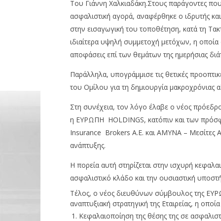
Του Γιάννη Χαλκιαδάκη.Στους παράγοντες που
ασφαλιστική αγορά, αναφέρθηκε ο ιδρυτής κ
στην εισαγωγική του τοποθέτηση, κατά τη Τα
ιδιαίτερα υψηλή συμμετοχή μετόχων, η οποία
αποφάσεις επί των θεμάτων της ημερήσιας διά
NOW VIEWING
Παράλληλα, υπογράμμισε τις θετικές προοπτικέ
του Ομίλου για τη δημιουργία μακροχρόνιας α
ΕΥΡΩΠΗ HOLDINGS: Nέα
OMODA &
στρατηγική ανάπτυξης σε
θέτει ως
Στη συνέχεια, τον λόγο έλαβε ο νέος πρόεδρο
ασφαλιστικό τομέα
28/08/2025
η ΕΥΡΩΠΗ HOLDINGS, κατόπιν και των πρόσ
28/08/2025
pressro
pressroom
Insurance Brokers Α.Ε. και ΑΜΥΝΑ – Μεσίτες Α
ανάπτυξης.
Η πορεία αυτή στηρίζεται στην ισχυρή κεφαλα
ασφαλιστικό κλάδο και την ουσιαστική υποσ
Τέλος, ο νέος διευθύνων σύμβουλος της ΕΥ
αναπτυξιακή στρατηγική της Εταιρείας, η οποία 
Κεφαλαιοποίηση της θέσης της σε ασφαλιστ