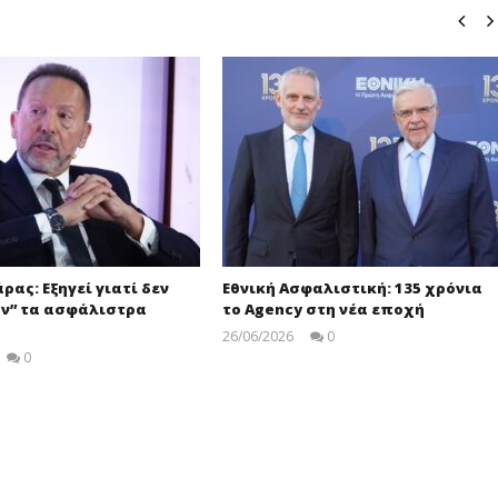
ρας: Εξηγεί γιατί δεν
Εθνική Ασφαλιστική: 135 χρόνια
ν” τα ασφάλιστρα
το Agency στη νέα εποχή
26/06/2026
0
pressroom
0
pressroom