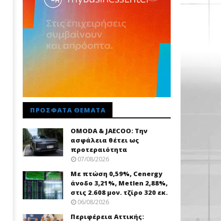
ΠΡΌΣΦΑΤΑ ΘΈΜΑΤΑ
OMODA & JAECOO: Την
ασφάλεια θέτει ως
προτεραιότητα
07/08/2026
Με πτώση 0,59%, Cenergy
άνοδο 3,21%, Metlen 2,88%,
στις 2.608 μον. τζίρο 320 εκ.
06/08/2026
Περιφέρεια Αττικής: