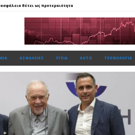
 ασφάλεια θέτει ως προτεραιότητα
59%, Cenergy άνοδο 3,21%, Metlen 2,88%, στις 2.608 μον. τζίρο 320 ε
ής: Αποκτά το πρώτο Παρατηρητήριο Έργων
μενη χρονιά, στους δείκτες FTSE4Good
αμβανόμενα λειτουργικά κέρδη €53,6 εκατ. και νέες εκταμιεύσεις
ΜΊΑ
ΑΣΦΆΛΕΙΕΣ
ΥΓΕΊΑ
AUTO
ΤΕΧΝΟΛΟΓΊΑ
 ασφάλεια θέτει ως προτεραιότητα