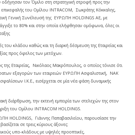
 οδήγησαν τον Όμιλο στη στρατηγική στροφή προς την
αι επικεφαλής του Ομίλου INTRACOM, Σωκράτης Κόκκαλης,
κτική Γενική Συνέλευσή της ΕΥΡΩΠΗ HOLDINGS ΑΕ, με
 άγγιξε το 80% και στην οποία ελήφθησαν ομόφωνα, όλες οι
ταξης
ς του κλάδου καθώς και τη διαρκή δέσμευση της Εταιρείας και
ξίας προς όφελος των μετόχων.
 JAECOO: Την ασφάλεια
Με πτώση 0,59%, Cenergy άνοδο
 προτεραιότητα
3,21%, Metlen 2,88%, στις 2.608
ς της Εταιρείας, Νικόλαος Μακρόπουλος, ο οποίος τόνισε ότι
μον. τζίρο 320 εκ.
φατων εξαγορών των εταιρειών ΕΥΡΩΠΗ Ασφαλιστική, ΝΑΚ
om
28/08/2025
pressroom
σφαλίσεων Ι.Κ.Ε., εισέρχεται σε μία νέα φάση δυναμικής
ιακή διάρθρωση, την εκτενή εμπειρία των στελεχών της στον
τήριξη του Ομίλου INTRACOM HOLDINGS.
ΡΩΠΗ HOLDINGS, Γιάννης Παπαβασιλείου, παρουσίασε την
βασίζεται σε τρεις κύριους άξονες:
ικούς υπο-κλάδους με υψηλές προοπτικές,