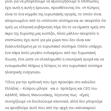
γίνει για να μπορέσουμε να αξιολογήσουμε τι επιπτώσεις
έχει αυτή η αυτή η έρευνα», προσθέτοντας ότι: «Η Κύπρος
είναι το ένα κομμάτι της ευρωπαϊκής αγοράς, το οποίο είναι
απομονωμένο από το υπόλοιπο σύστημα και αν σκεφτείτε ότι
εμείς ως ελληνική κυβέρνηση λέμε ότι το να είμαστε εμείς στο
άκρο της Ευρώπης μας κοστίζει, πόσο μάλλον σκεφτείτε τι
επιπτώσεις έχει αυτό για μία χώρα που δεν είναι καν
διασυνδεδεμένη με το ευρωπαϊκό σύστημα. Οπότε υπάρχει
ένα πάρα πολύ μεγάλο ενδιαφέρον από την Ευρωπαϊκή
Ένωση, έτσι ώστε να ολοκληρωθεί η εσωτερική αγορά και να
ενσωματωθεί πλήρως η Κύπρος το στο ευρωπαϊκό σύστημα
ηλεκτρικής ενέργειας».
Τέλος για την εμπλοκή που έχει προκύψει στο καλώδιο
Ελλάδας – Κύπρου μίλησε και ο πρόεδρος και CEO του
ΑΔΜΗΕ, Μάνος Μανουσάκης, λέγοντας πως: «Εμείς
συνεχίζουμε να δουλεύουμε κανονικά, αλλά δεν μπορούμε
να αρνηθούμε αυτό που από την αρχή του καλοκαιριού