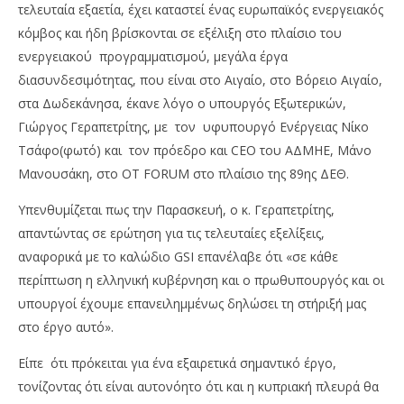
τελευταία εξαετία, έχει καταστεί ένας ευρωπαϊκός ενεργειακός
κόμβος και ήδη βρίσκονται σε εξέλιξη στο πλαίσιο του
ενεργειακού προγραμματισμού, μεγάλα έργα
διασυνδεσιμότητας, που είναι στο Αιγαίο, στο Βόρειο Αιγαίο,
στα Δωδεκάνησα, έκανε λόγο ο υπουργός Εξωτερικών,
Γιώργος Γεραπετρίτης, με τον υφυπουργό Ενέργειας Νίκο
Τσάφο(φωτό) και τον πρόεδρο και CEO του ΑΔΜΗΕ, Μάνο
Μανουσάκη, στο ΟΤ FORUΜ στο πλαίσιο της 89ης ΔΕΘ.
NOW VIEWING
Υπενθυμίζεται πως την Παρασκευή, ο κ. Γεραπετρίτης,
89η ΔΕΘ-GSI: Εμπλοκή στην ηλεκτρική διασύνδεση
OM
απαντώντας σε ερώτηση για τις τελευταίες εξελίξεις,
με Κύπρο
πρ
αναφορικά με το καλώδιο GSI επανέλαβε ότι «σε κάθε
07/09/2025
07/
περίπτωση η ελληνική κυβέρνηση και ο πρωθυπουργός και οι
pressroom
p
υπουργοί έχουμε επανειλημμένως δηλώσει τη στήριξή μας
στο έργο αυτό».
Είπε ότι πρόκειται για ένα εξαιρετικά σημαντικό έργο,
τονίζοντας ότι είναι αυτονόητο ότι και η κυπριακή πλευρά θα