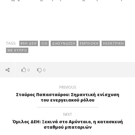
TAGS:
89Η ΔΕΘ
GSI
ΔΙΑΣΎΝΔΕΣΗ
ΕΜΠΛΟΚΉ
ΗΛΕΚΤΡΙΚΉ
ΜΕ ΚΎΠΡΟ
0
0
PREVIOUS
Σταύρος Παπασταύρου: Σημαντική ενίσχυση
του ενεργειακού ρόλου
NEXT
Όμιλος ΔΕΗ: Ξεκινά στο Αμύνταιο, η κατασκευή
σταθμού μπαταριών