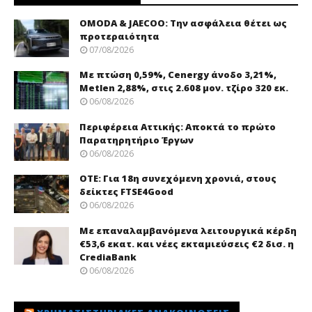
OMODA & JAECOO: Την ασφάλεια θέτει ως
προτεραιότητα
07/08/2026
Με πτώση 0,59%, Cenergy άνοδο 3,21%,
Metlen 2,88%, στις 2.608 μον. τζίρο 320 εκ.
06/08/2026
Περιφέρεια Αττικής: Αποκτά το πρώτο
Παρατηρητήριο Έργων
06/08/2026
ΟΤΕ: Για 18η συνεχόμενη χρονιά, στους
δείκτες FTSE4Good
06/08/2026
Με επαναλαμβανόμενα λειτουργικά κέρδη
€53,6 εκατ. και νέες εκταμιεύσεις €2 δισ. η
CrediaBank
06/08/2026