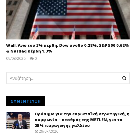
Wall: Άνω του 3% κέρδη, Dow άνοδο 0,28%, S&P 500 0,62%
& Nasdaq κέρδη 1,3%
09/08/2026
0
pressroom
ΣΥΝΈΝΤΕΥΞΗ
Ορόσημο για την ευρωπαϊκή στρατηγική, η
συμφωνία – σταθμός της METLEN, για το
25% παραγωγής γαλλίου
29/07/2026