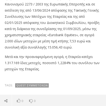
Κανονισμού 2273 / 2003 της Ευρωπαϊκής Επιτροπής και σε
εκτέλεση της από 13/06/2024 απόφασης της Τακτικής Γενικής
Συνέλευσης των Μετόχων της Εταιρείας και της από
02/01/2025 απόφασης του Διοικητικού Συμβουλίου, προέβη
κατά τη διάρκεια της συνεδρίασης της 01/09/2025, μέσω της
χρηματιστηριακής εταιρείας «Eurobank Equities», σε αγορά
2.000 ιδίων μετοχών με μέση τιμή κτήσης 7,53 ευρώ και
NOW VIEWING
συνολική αξία συναλλαγής 15.056,43 ευρώ.
QUEST ΣΥΜΜΕΤΟΧΩΝ (ΚΟ): Αγορά ιδίων μετοχών
Ν.
Μετά και την προαναφερόμενη αγορά, η Εταιρεία κατέχει
πρ
02/09/2025
1.317.169 ίδιες μετοχές, ποσοστό 1,2284% του συνόλου των
press-
02/
μετοχών της Εταιρείας.
room
p
ro
TAGS:
QUEST ΣΥΜΜΕΤΟΧΏΝ
0
0