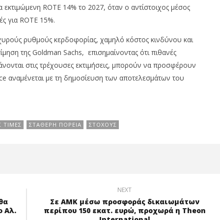
ια εκτιμώμενη ROTE 14% το 2027, όταν ο αντίστοιχος μέσος
ές για ROTE 15%.
ισχυρούς ρυθμούς κερδοφορίας, χαμηλό κόστος κινδύνου και
ίμηση της Goldman Sachs, επισημαίνοντας ότι πιθανές
άνονται στις τρέχουσες εκτιμήσεις, μπορούν να προσφέρουν
ce αναμένεται με τη δημοσίευση των αποτελεσμάτων του
Σ ΤΙΜΈΣ
ΣΤΑΘΕΡΉ ΠΟΡΕΊΑ
ΣΤΌΧΟΥΣ
NEXT
θα
Σε ΑΜΚ μέσω προσφοράς δικαιωμάτων
 Αλ.
περίπου 150 εκατ. ευρώ, προχωρά η Theon
International