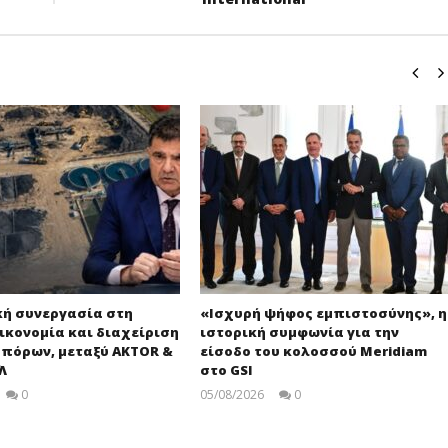
κή συνεργασία στη
«Ισχυρή ψήφος εμπιστοσύνης», η
ικονομία και διαχείριση
ιστορική συμφωνία για την
 πόρων, μεταξύ AKTOR &
είσοδο του κολοσσού Meridiam
Λ
στο GSI
0
05/08/2026
0
pressroom
pressroom