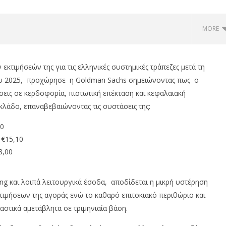
MORE
κτιμήσεών της για τις ελληνικές συστημικές τράπεζες μετά τη
υ 2025, προχώρησε η Goldman Sachs σημειώνοντας πως ο
εις σε κερδοφορία, πιστωτική επέκταση και κεφαλαιακή
κλάδο, επαναβεβαιώνοντας τις συστάσεις της:
20
 €15,10
8,00
 JAECOO: Την ασφάλεια
Με πτώση 0,59%, Cenergy άνοδο
 προτεραιότητα
3,21%, Metlen 2,88%, στις 2.608
μον. τζίρο 320 εκ.
ng και λοιπά λειτουργικά έσοδα, αποδίδεται η μικρή υστέρηση
om
29/11/2025
τιμήσεων της αγοράς ενώ το καθαρό επιτοκιακό περιθώριο και
pressroom
στικά αμετάβλητα σε τριμηνιαία βάση.