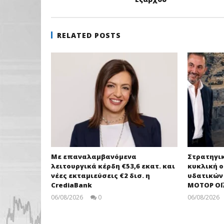
RELATED POSTS
Με επαναλαμβανόμενα
Στρατηγι
λειτουργικά κέρδη €53,6 εκατ. και
κυκλική ο
νέες εκταμιεύσεις €2 δισ. η
υδατικών
CrediaBank
ΜΟΤΟΡ ΟΪ
06/08/2026
0
06/08/2026
pressroom