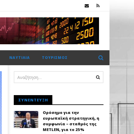
κ.
 €2 δισ. η CrediaBank
ΝΑΥΤΙΛΊΑ
ΤΟΥΡΙΣΜΌΣ
ΣΥΝΈΝΤΕΥΞΗ
Ορόσημο για την
ευρωπαϊκή στρατηγική, η
συμφωνία – σταθμός της
METLEN, για το 25%