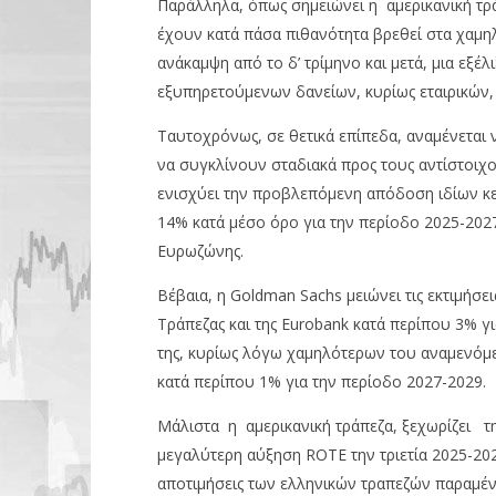
Παράλληλα, όπως σημειώνει η αμερικανική τρ
έχουν κατά πάσα πιθανότητα βρεθεί στα χαμηλ
ανάκαμψη από το δ’ τρίμηνο και μετά, μια εξ
εξυπηρετούμενων δανείων, κυρίως εταιρικών, 
Ταυτοχρόνως, σε θετικά επίπεδα, αναμένεται ν
να συγκλίνουν σταδιακά προς τους αντίστοιχ
ενισχύει την προβλεπόμενη απόδοση ιδίων κε
14% κατά μέσο όρο για την περίοδο 2025-2027,
Ευρωζώνης.
Βέβαια, η Goldman Sachs μειώνει τις εκτιμήσεις
Τράπεζας και της Eurobank κατά περίπου 3% γ
της, κυρίως λόγω χαμηλότερων του αναμενόμεν
κατά περίπου 1% για την περίοδο 2027-2029.
Μάλιστα η αμερικανική τράπεζα, ξεχωρίζει τη
μεγαλύτερη αύξηση ROTE την τριετία 2025-202
αποτιμήσεις των ελληνικών τραπεζών παραμένο