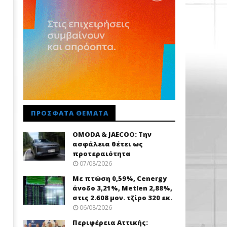
ΠΡΌΣΦΑΤΑ ΘΈΜΑΤΑ
OMODA & JAECOO: Την
ασφάλεια θέτει ως
προτεραιότητα
07/08/2026
Με πτώση 0,59%, Cenergy
άνοδο 3,21%, Metlen 2,88%,
στις 2.608 μον. τζίρο 320 εκ.
06/08/2026
Περιφέρεια Αττικής: