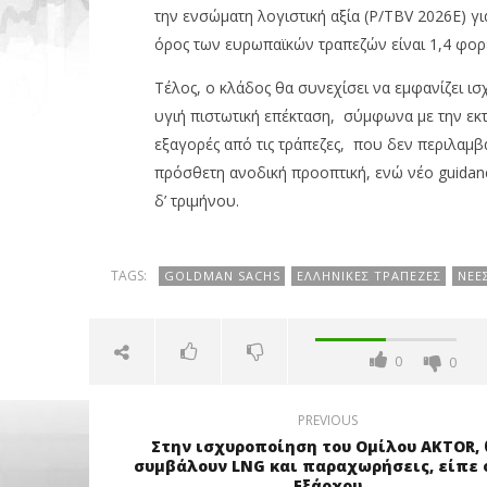
την ενσώματη λογιστική αξία (P/TBV 2026E) γ
όρος των ευρωπαϊκών τραπεζών είναι 1,4 φορ
Τέλος, ο κλάδος θα συνεχίσει να εμφανίζει 
υγιή πιστωτική επέκταση, σύμφωνα με την εκτ
εξαγορές από τις τράπεζες, που δεν περιλαμβ
πρόσθετη ανοδική προοπτική, ενώ νέο guidan
δ’ τριμήνου.
TAGS:
GOLDMAN SACHS
ΕΛΛΗΝΙΚΈΣ ΤΡΆΠΕΖΕΣ
ΝΈΕ
0
0
PREVIOUS
Στην ισχυροποίηση του Ομίλου AKTOR, 
συμβάλουν LNG και παραχωρήσεις, είπε ο
Εξάρχου