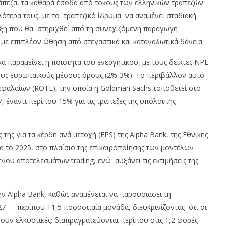
άπεζα, τα καθαρά έσοδα από τόκους των ελληνικών τραπεζών
ότερα τους, με το τραπεζικό ίδρυμα να αναμένει σταδιακή
έλιξη που θα στηριχθεί από τη συνεχιζόμενη παραγωγή
με επιπλέον ώθηση από στεγαστικά και καταναλωτικά δάνεια.
α παραμείνει η ποιότητα του ενεργητικού, με τους δείκτες NPE
ους ευρωπαϊκούς μέσους όρους (2%-3%). Το περιβάλλον αυτό
φαλαίων (ROTE), την οποία η Goldman Sachs τοποθετεί στο
 έναντι περίπου 15% για τις τράπεζες της υπόλοιπης
 της για τα κέρδη ανά μετοχή (EPS) της Alpha Bank, της Εθνικής
ια το 2025, στο πλαίσιο της επικαιροποίησης των μοντέλων
ου αποτελεσμάτων trading, ενώ αυξάνει τις εκτιμήσεις της
ν Alpha Bank, καθώς αναμένεται να παρουσιάσει τη
7 — περίπου +1,5 ποσοστιαία μονάδα, διευκρινίζοντας ότι οι
υν ελκυστικές: διαπραγματεύονται περίπου στις 1,2 φορές