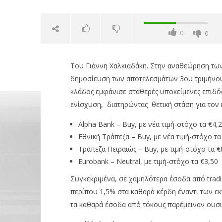
0
0
Του Γιάννη Χαλκιαδάκη. Στην αναθεώρηση των ε
δημοσίευση των αποτελεσμάτων 3ου τριμήνο
κλάδος εμφάνισε σταθερές υποκείμενες επιδόσ
ενίσχυση, διατηρώντας θετική στάση για τον 
Alpha Bank – Buy, με νέα τιμή-στόχο τα €4,
NOW VIEWING
Εθνική Τράπεζα – Buy, με νέα τιμή-στόχο τα
Τράπεζα Πειραιώς – Buy, με τιμή-στόχο τα €
Νέες τιμές-στόχους και
OMODA &
Eurobank – Neutral, με τιμή-στόχο τα €3,50
σταθερή πορεία για τις
θέτει ως
ελληνικές τράπεζες από την
29/11/2025
Συγκεκριμένα, σε χαμηλότερα έσοδα από tradi
Goldman Sachs
pressro
περίπου 1,5% στα καθαρά κέρδη έναντι των εκ
29/11/2025
τα καθαρά έσοδα από τόκους παρέμειναν ουσια
pressroom