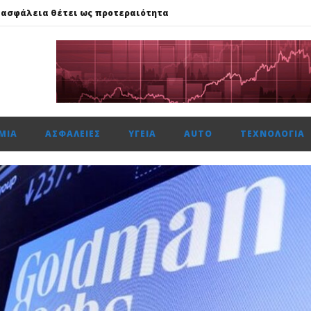
 ασφάλεια θέτει ως προτεραιότητα
59%, Cenergy άνοδο 3,21%, Metlen 2,88%, στις 2.608 μον. τζίρο 320 ε
ής: Αποκτά το πρώτο Παρατηρητήριο Έργων
μενη χρονιά, στους δείκτες FTSE4Good
αμβανόμενα λειτουργικά κέρδη €53,6 εκατ. και νέες εκταμιεύσεις
ΜΊΑ
ΑΣΦΆΛΕΙΕΣ
ΥΓΕΊΑ
AUTO
ΤΕΧΝΟΛΟΓΊΑ
 ασφάλεια θέτει ως προτεραιότητα