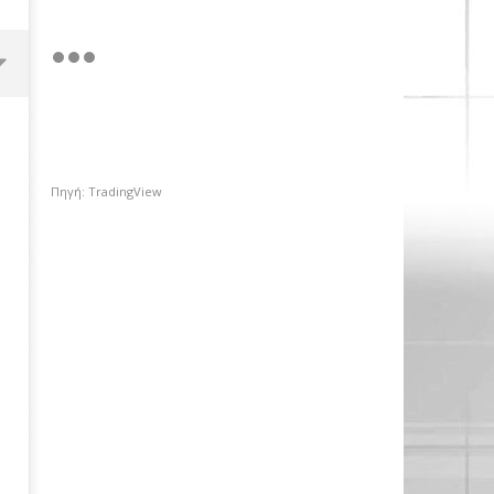
Πηγή: TradingView
Περιφέρεια Αττικής: Αποκτά το
πρώτο Παρατηρητήριο Έργων
29/11/2025
pressroom