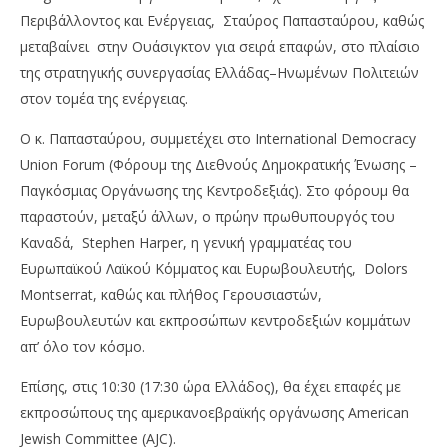
Περιβάλλοντος και Ενέργειας, Σταύρος Παπασταύρου, καθώς
μεταβαίνει στην Ουάσιγκτον για σειρά επαφών, στο πλαίσιο
της στρατηγικής συνεργασίας Ελλάδας–Ηνωμένων Πολιτειών
στον τομέα της ενέργειας.
Ο κ. Παπασταύρου, συμμετέχει στο International Democracy
Union Forum (Φόρουμ της Διεθνούς Δημοκρατικής Ένωσης –
NOW VIEWING
Παγκόσμιας Οργάνωσης της Κεντροδεξιάς). Στο φόρουμ θα
Σταύρος Παπασταύρου: Ενίσχυση ενεργειακής
Χρ
παραστούν, μεταξύ άλλων, ο πρώην πρωθυπουργός του
συνεργασίας με τις ΗΠΑ
πά
Καναδά, Stephen Harper, η γενική γραμματέας του
τι
04/12/2025
Ευρωπαϊκού Λαϊκού Κόμματος και Ευρωβουλευτής, Dolors
pressroom
04/
Montserrat, καθώς και πλήθος Γερουσιαστών,
p
Ευρωβουλευτών και εκπροσώπων κεντροδεξιών κομμάτων
απ’ όλο τον κόσμο.
Επίσης, στις 10:30 (17:30 ώρα Ελλάδος), θα έχει επαφές με
εκπροσώπους της αμερικανοεβραϊκής οργάνωσης American
Jewish Committee (AJC).