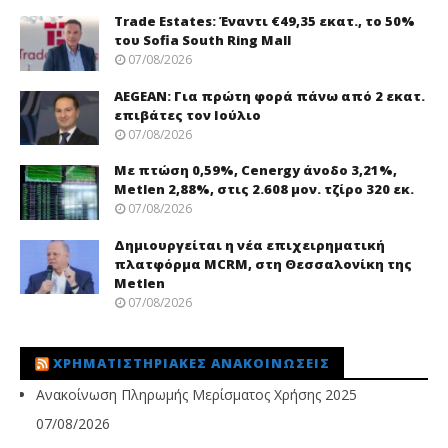
Trade Εstates: Έναντι €49,35 εκατ., το 50%
του Sofia South Ring Mall
07/08/2026
AEGEAN: Για πρώτη φορά πάνω από 2 εκατ.
επιβάτες τον Ιούλιο
07/08/2026
Με πτώση 0,59%, Cenergy άνοδο 3,21%,
Metlen 2,88%, στις 2.608 μον. τζίρο 320 εκ.
07/08/2026
Δημιουργείται η νέα επιχειρηματική
πλατφόρμα MCRM, στη Θεσσαλονίκη της
Metlen
07/08/2026
ΧΡΗΜΑΤΙΣΤΗΡΙΑΚΈΣ ΑΝΑΚΟΙΝΏΣΕΙΣ
Ανακοίνωση Πληρωμής Μερίσματος Χρήσης 2025
07/08/2026