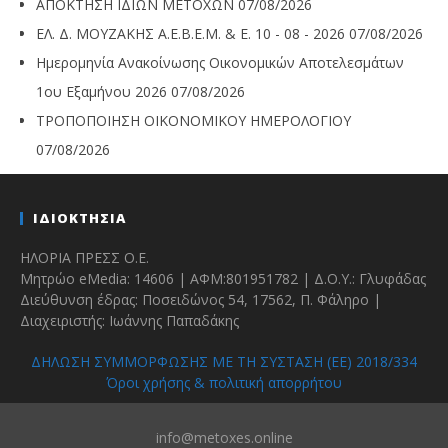
ΑΠΟΚΤΗΣΗ ΙΔΙΩΝ ΜΕΤΟΧΩΝ
07/08/2026
ΕΛ. Δ. ΜΟΥΖΑΚΗΣ Α.Ε.Β.Ε.Μ. & Ε. 10 - 08 - 2026
07/08/2026
Ημερομηνία Ανακοίνωσης Οικονομικών Αποτελεσμάτων
1ου Εξαμήνου 2026
07/08/2026
ΤΡΟΠΟΠΟΙΗΣΗ ΟΙΚΟΝΟΜΙΚΟΥ ΗΜΕΡΟΛΟΓΙΟΥ
07/08/2026
ΙΔΙΟΚΤΗΣΙΑ
ΗΛΟΡΙΑ ΠΡΕΣΣ Ο.Ε.
Μητρώο eMedia: 14606 | ΑΦΜ:801951782 | Δ.Ο.Υ.: Γλυφάδας
Διεύθυνση έδρας: Ποσειδώνος 54, 17562, Π. Φάληρο |
Διαχειριστής: Ιωάννης Παπαδάκης
ΔΗΛΩΣΗ ΣΥΜΜΟΡΦΩΣΗΣ ΜΕ ΤΗ ΣΥΣΤΑΣΗ (ΕΕ) 2018/334
Όροι χρήσης & πολιτική απορρήτου
info@metoxes.online