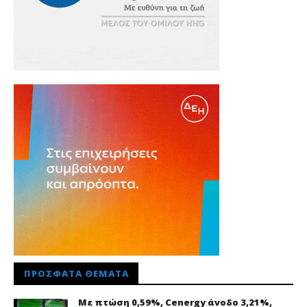
ΠΡΌΣΦΑΤΑ ΘΈΜΑΤΑ
Με πτώση 0,59%, Cenergy άνοδο 3,21%,