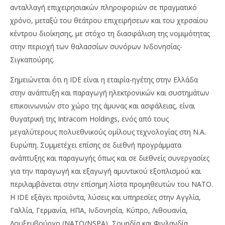
ανταλλαγή επιχειρησιακών πληροφοριών σε πραγματικό
χρόνο, μεταξύ του θεάτρου επιχειρήσεων και του χερσαίου
κέντρου διοίκησης, με στόχο τη διασφάλιση της νομιμότητας
στην περιοχή των θαλασσίων συνόρων Ινδονησίας-
Σιγκαπούρης.
Σημειώνεται ότι η IDE είναι η εταιρία-ηγέτης στην Ελλάδα
στην ανάπτυξη και παραγωγή ηλεκτρονικών και συστημάτων
επικοινωνιών στο χώρο της άμυνας και ασφάλειας, είναι
θυγατρική της Intracom Holdings, ενός από τους
μεγαλύτερους πολυεθνικούς ομίλους τεχνολογίας στη Ν.Α.
Ευρώπη. Συμμετέχει επίσης σε διεθνή προγράμματα
ανάπτυξης και παραγωγής όπως και σε διεθνείς συνεργασίες
για την παραγωγή και εξαγωγή αμυντικού εξοπλισμού και
περιλαμβάνεται στην επίσημη λίστα προμηθευτών του ΝΑΤΟ.
Η IDE εξάγει προϊόντα, λύσεις και υπηρεσίες στην Αγγλία,
Γαλλία, Γερμανία, ΗΠΑ, Ινδονησία, Κύπρο, Λιθουανία,
Λουξεμβούργο (NATO/NSPA), Σουηδία και Φινλανδία.