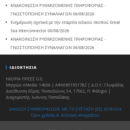
ΑΝΑΚΟΙΝΩΣΗ ΡΥΘΜΙΖΟΜΕΝΗΣ ΠΛΗΡΟΦΟΡΙΑΣ -
ΓΝΩΣΤΟΠΟΙΗΣΗ ΣΥΝΑΛΛΑΓΩΝ
06/08/2026
Ενημέρωση σχετικά με την εταιρεία ειδικού σκοπού Great
Sea Interconnector
06/08/2026
ΑΝΑΚΟΙΝΩΣΗ ΡΥΘΜΙΖΟΜΕΝΗΣ ΠΛΗΡΟΦΟΡΙΑΣ -
ΓΝΩΣΤΟΠΟΙΗΣΗ ΣΥΝΑΛΛΑΓΩΝ
06/08/2026
ΙΔΙΟΚΤΗΣΙΑ
ΗΛΟΡΙΑ ΠΡΕΣΣ Ο.Ε.
Μητρώο eMedia: 14606 | ΑΦΜ:801951782 | Δ.Ο.Υ.: Γλυφάδας
Διεύθυνση έδρας: Ποσειδώνος 54, 17562, Π. Φάληρο |
Διαχειριστής: Ιωάννης Παπαδάκης
ΔΗΛΩΣΗ ΣΥΜΜΟΡΦΩΣΗΣ ΜΕ ΤΗ ΣΥΣΤΑΣΗ (ΕΕ) 2018/334
Όροι χρήσης & πολιτική απορρήτου