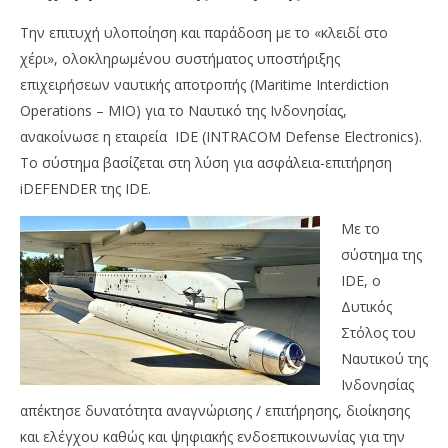
Την επιτυχή υλοποίηση και παράδοση με το «κλειδί στο
χέρι», ολοκληρωμένου συστήματος υποστήριξης
επιχειρήσεων ναυτικής αποτροπής (Maritime Interdiction
Operations – MIO) για το Ναυτικό της Ινδονησίας,
ανακοίνωσε η εταιρεία IDE (INTRACOM Defense Electronics).
Το σύστημα βασίζεται στη λύση για ασφάλεια-επιτήρηση
iDEFENDER της IDE.
NOW VIEWING
Με το
Η INTRACOM Defense Electronics ολοκλήρωσε έργο
OM
σύστημα της
για το Ναυτικό της Ινδονησίας
πρ
IDE, ο
20/02/2018
20/
Metoxes
M
Δυτικός
Online
Onl
Στόλος του
Ναυτικού της
Ινδονησίας
απέκτησε δυνατότητα αναγνώρισης / επιτήρησης, διοίκησης
και ελέγχου καθώς και ψηφιακής ενδοεπικοινωνίας για την