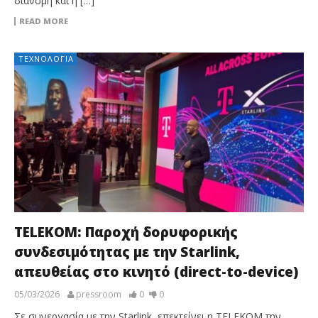
διανομή και η […]
READ MORE
ΤΕΧΝΟΛΟΓΊΑ
TELEKOM: Παροχή δορυφορικής
συνδεσιμότητας με την Starlink,
απευθείας στο κινητό (direct-to-device)
05/03/2026
pressroom
0
0
Σε συνεργασία με την Starlink, επεκτείνει η TELEKOM την