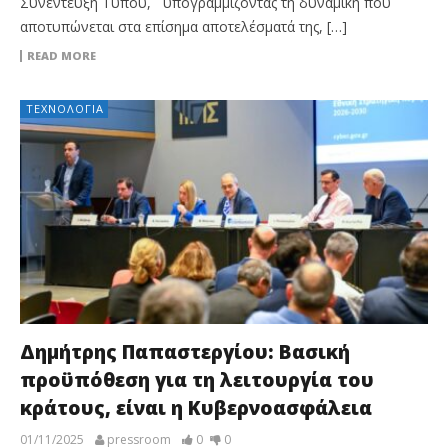
Συνέντευξη Τύπου, υπογραμμίζοντας τη δυναμική που
αποτυπώνεται στα επίσημα αποτελέσματά της, […]
READ MORE
ΤΕΧΝΟΛΟΓΊΑ
Δημήτρης Παπαστεργίου: Βασική
προϋπόθεση για τη λειτουργία του
κράτους, είναι η Κυβερνοασφάλεια
01/11/2025
pressroom
0
0