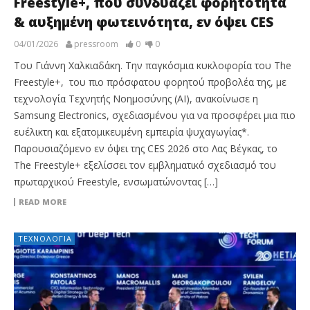
Freestyle+, που συνδυάζει φορητότητα
& αυξημένη φωτεινότητα, εν όψει CES
04/01/2026
pressroom
0
0
Του Γιάννη Χαλκιαδάκη. Την παγκόσμια κυκλοφορία του The
Freestyle+, του πιο πρόσφατου φορητού προβολέα της, με
τεχνολογία Τεχνητής Νοημοσύνης (AI), ανακοίνωσε η
Samsung Electronics, σχεδιασμένου για να προσφέρει μια πιο
ευέλικτη και εξατομικευμένη εμπειρία ψυχαγωγίας*.
Παρουσιαζόμενο εν όψει της CES 2026 στο Λας Βέγκας, το
The Freestyle+ εξελίσσει τον εμβληματικό σχεδιασμό του
πρωταρχικού Freestyle, ενσωματώνοντας […]
READ MORE
ΤΕΧΝΟΛΟΓΊΑ