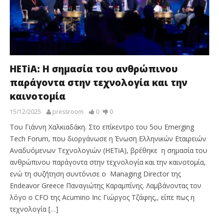
HETiA: Η σημασία του ανθρώπινου
παράγοντα στην τεχνολογία και την
καινοτομία
15/12/2025
pressroom
0
0
Του Γιάννη Χαλκιαδάκη. Στο επίκεντρο του 5ου Emerging
Tech Forum, που διοργάνωσε η Ένωση Ελληνικών Εταιρειών
Αναδυόμενων Τεχνολογιών (HETiA), βρέθηκε η σημασία του
ανθρώπινου παράγοντα στην τεχνολογία και την καινοτομία,
ενώ τη συζήτηση συντόνισε ο Managing Director της
Endeavor Greece Παναγιώτης Καραμπίνης. Λαμβάνοντας τον
λόγο ο CFO της Acumino Inc Γιώργος Τζάφης,, είπε πως η
τεχνολογία […]