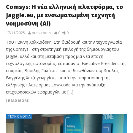
Comsys: Η νέα ελληνική πλατφόρμα, το
Jaggle.eu, με ενσωματωμένη τεχνητή
νοημοσύνη (AI)
17/11/2025
pressroom
0
0
Του Γιάννη Χαλκιαδάκη. Στη διαδρομή και την τεχνογνωσία
της Comsys, στη στρατηγική επιλογή της δημιουργίας του
Jaggle, αλλά και στη μετάβαση προς μια νέα εποχή
τεχνολογικής αυτονομίας, εστίασαν ο Executive President της
εταιρείας Βασίλης Γαλάκος και ο διευθύνων σύμβουλος
Βαγγέλης Χατζηγεωργίου, κατά την παρουσίαση της
ελληνικής πλατφόρμας Low-code για την ανάπτυξη
επιχειρησιακών εφαρμογών με […]
READ MORE
ΤΕΧΝΟΛΟΓΊΑ