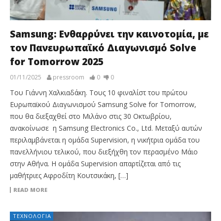
Samsung: Ενθαρρύνει την καινοτομία, με
τον Πανευρωπαϊκό Διαγωνισμό Solve
for Tomorrow 2025
01/11/2025
pressroom
0
0
Του Γιάννη Χαλκιαδάκη. Τους 10 φιναλίστ του πρώτου
Ευρωπαϊκού Διαγωνισμού Samsung Solve for Tomorrow,
που θα διεξαχθεί στο Μιλάνο στις 30 Οκτωβρίου,
ανακοίνωσε η Samsung Electronics Co., Ltd. Μεταξύ αυτών
περιλαμβάνεται η ομάδα Supervision, η νικήτρια ομάδα του
πανελλήνιου τελικού, που διεξήχθη τον περασμένο Μάιο
στην Αθήνα. Η ομάδα Supervision απαρτίζεται από τις
μαθήτριες Αφροδίτη Κουτσικάκη, […]
READ MORE
ΤΕΧΝΟΛΟΓΊΑ