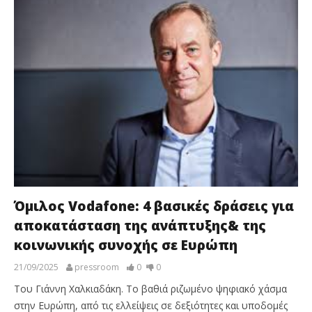
Όμιλος Vodafone: 4 βασικές δράσεις για
αποκατάσταση της ανάπτυξης& της
κοινωνικής συνοχής σε Ευρώπη
21/09/2025
pressroom
0
0
Του Γιάννη Χαλκιαδάκη. Το βαθιά ριζωμένο ψηφιακό χάσμα
στην Ευρώπη, από τις ελλείψεις σε δεξιότητες και υποδομές