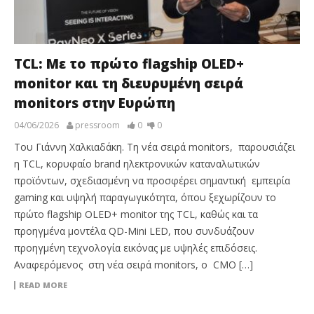
TCL: Με το πρώτο flagship OLED+
monitor και τη διευρυμένη σειρά
monitors στην Ευρώπη
04/06/2026
pressroom
0
0
Του Γιάννη Χαλκιαδάκη. Τη νέα σειρά monitors, παρουσιάζει
η TCL, κορυφαίο brand ηλεκτρονικών καταναλωτικών
προϊόντων, σχεδιασμένη να προσφέρει σημαντική εμπειρία
gaming και υψηλή παραγωγικότητα, όπου ξεχωρίζουν το
πρώτο flagship OLED+ monitor της TCL, καθώς και τα
προηγμένα μοντέλα QD-Mini LED, που συνδυάζουν
προηγμένη τεχνολογία εικόνας με υψηλές επιδόσεις.
Αναφερόμενος στη νέα σειρά monitors, ο CMO […]
READ MORE