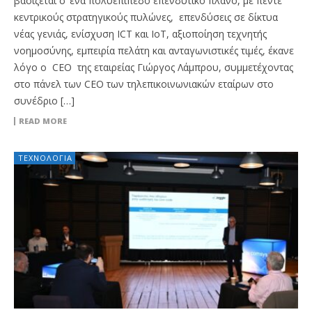
βασίζεται σ’ ένα πολυεπίπεδο επενδυτικό πλάνο, με πέντε
κεντρικούς στρατηγικούς πυλώνες, επενδύσεις σε δίκτυα
νέας γενιάς, ενίσχυση ICT και IoT, αξιοποίηση τεχνητής
νοημοσύνης, εμπειρία πελάτη και ανταγωνιστικές τιμές, έκανε
λόγο ο CEO της εταιρείας Γιώργος Λάμπρου, συμμετέχοντας
στο πάνελ των CEO των τηλεπικοινωνιακών εταίρων στο
συνέδριο […]
READ MORE
ΤΕΧΝΟΛΟΓΊΑ