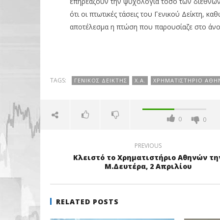
επηρεάζουν την ψυχολογία τόσο των διεθνών α
ότι οι πτωτικές τάσεις του Γενικού Δείκτη, 
αποτέλεσμα η πτώση που παρουσίαζε στο άνοι
TAGS:
ΓΕΝΙΚΌΣ ΔΕΊΚΤΗΣ
Χ.Α.
ΧΡΗΜΑΤΙΣΤΉΡΙΟ ΑΘΗ
0
0
PREVIOUS
Κλειστό το Χρηματιστήριο Αθηνών τη
Μ.Δευτέρα, 2 Απριλίου
RELATED POSTS