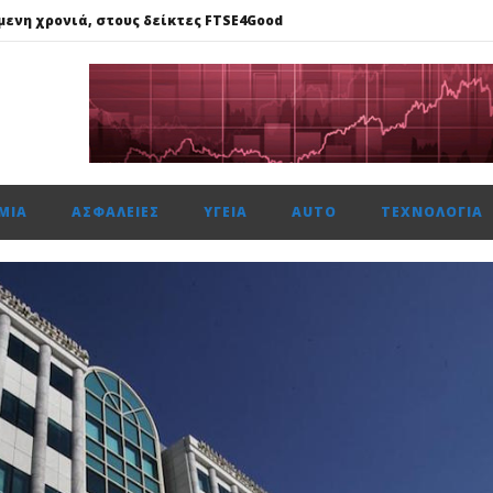
μενη χρονιά, στους δείκτες FTSE4Good
: Στα €393 εκατ. τα κέρδη, στα €734 εκατ. τα EBITDA
 επιδόσεις και EBITDA στα €1,2 δισ.
αραλαβή 7 ασθενοφόρων και εγκαίνια του ΚΥ Σοφάδων, σε Λαμία
 0,18%, ΓΕΚ κέρδη 2,55%, Aegean 2,21%, στις 2.623 μον. τζίρο 315 εκ
ΜΊΑ
ΑΣΦΆΛΕΙΕΣ
ΥΓΕΊΑ
AUTO
ΤΕΧΝΟΛΟΓΊΑ
μενη χρονιά, στους δείκτες FTSE4Good