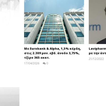
Με Eurobank & Alpha, 1,5% κέρδη,
Laviphar
στις 2.309 μον. εβδ. άνοδο 3,75%,
με την άν
τζίρο 365 εκατ.
21/12/2022
17/04/2026
0
pressroom