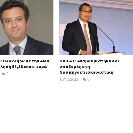
m: Ολοκλήρωσε την ΑΜΚ
ΟΛΠ Α.Ε: Αναβαθμίστηκαν οι
τληση 51,28 εκατ. ευρώ
υποδομές στη
Ναυπηγοεπισκευαστική
0
pressroom
10/12/2022
0
pressroom