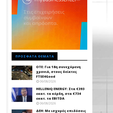
ΠΡΌΣΦΑΤΑ ΘΈΜΑΤΑ
ΟΤΕ: Για 18η συνεχόμενη
χρονιά, στους δείκτες
FTSE4Good
06/08/2026
HELLENiQ ENERGY: Στα €393
εκατ. τα κέρδη, στα €734
εκατ. τα EBITDA
06/08/2026
ΔΕΗ: Με ισχυρές επιδόσεις