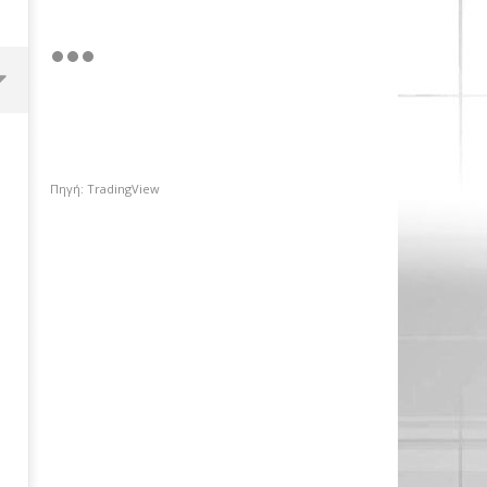
Πηγή: TradingView
ΔΕΗ: Με ισχυρές επιδόσεις και
EBITDA στα €1,2 δισ.
03/04/2018
press-
room