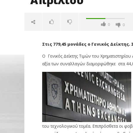
Απριλίου
0
0
Στις 779,45 μονάδες ο Γενικός Δείκτης.
Ο Γενικός Δείκτης Τιμών του Χρηματιστηρίου 
αξία των συναλλαγών διαμορφώθηκε στα 44,0
NOW VIEWING
Με πτώση 0,13% έκλεισε το
ΟΤΕ: Για
Χρηματιστήριο Αθηνών την Μ.
στους δε
Τρίτη 3 Απριλίου
03/04/2018
03/04/2018
press-
room
press-
του τεχνολογικού τομέα. Επιπρόσθετα οι φοβ
room