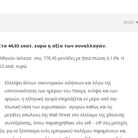
MORE
 Στα 44,02 εκατ. ευρώ η αξία των συναλλαγών.
Αθηνών έκλεισε στις 779,45 μονάδες με ήπια πτώση 0,13%. Η
2 εκατ. ευρώ.
Ελλείψει άλλων οικονομικών ειδήσεων και λόγω της
υποτονικότητας των ημερών του Πάσχα, ενόψει και των
αργιών, η ελληνική αγορά επηρεάζεται εν μέρει από την
 18η συνεχόμενη χρονιά,
HELLENiQ ENERGY: Στα €393 εκατ.
πτωτική τάση των ευρωπαϊκών αγορών καθώς και τις
ίκτες FTSE4Good
τα κέρδη, στα €734 εκατ. τα
EBITDA
μεγάλες απώλειες της Wall Street στο κλείσιμο της χθεσινής
03/04/2018
συνεδρίασης, όπου παρατηρήθηκε νέο sell – off στις μετοχές
press-
ίες για το ξέσπασμα ενός εμπορικού πολέμου παραμένουν και
room