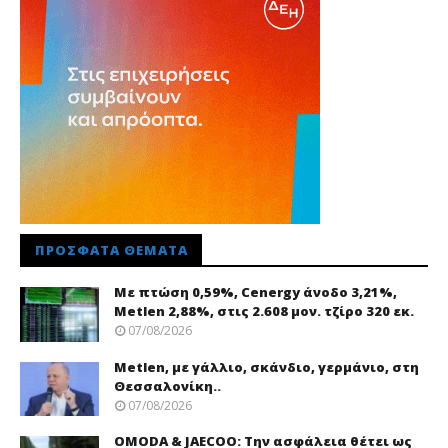
ΠΡΌΣΦΑΤΑ ΘΈΜΑΤΑ
Με πτώση 0,59%, Cenergy άνοδο 3,21%,
Metlen 2,88%, στις 2.608 μον. τζίρο 320 εκ.
07/08/2026
Metlen, με γάλλιο, σκάνδιο, γερμάνιο, στη
Θεσσαλονίκη..
07/08/2026
OMODA & JAECOO: Την ασφάλεια θέτει ως