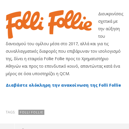
Διευκρινίσεις
σχετικά με
την αύξηση
του
δανεισμού του ομίλου μέσα στο 2017, αλλά και για τις
NOW VIEWING
συναλλαγματικές διαφορές που επιβάρυναν τον ισολογισμό
της, δίνει η εταιρεία Follie Follie προς το Χρηματιστήριο
Folli Follie: Νέες διευκρινίσεις προς τους
Με
Αθηνών και προς το επενδυτικό κοινό, απαντώντας κατά ένα
επενδυτές και το ΧΑ για τα οικονομικά της
2,8
στοιχεία
μέρος σε όσα υποστηρίζει η QCM.
10/
10/05/2018
M
Onl
Διαβάστε ολόκληρη την ανακοίνωση της Folli Follie
Metoxes
Online
TAGS:
FOLLI FOLLIE