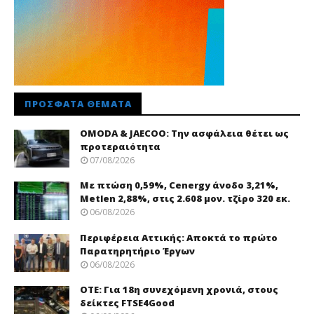
ΠΡΌΣΦΑΤΑ ΘΈΜΑΤΑ
OMODA & JAECOO: Την ασφάλεια θέτει ως
προτεραιότητα
07/08/2026
Με πτώση 0,59%, Cenergy άνοδο 3,21%,
Metlen 2,88%, στις 2.608 μον. τζίρο 320 εκ.
06/08/2026
Περιφέρεια Αττικής: Αποκτά το πρώτο
Παρατηρητήριο Έργων
06/08/2026
ΟΤΕ: Για 18η συνεχόμενη χρονιά, στους
δείκτες FTSE4Good