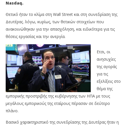
Nasdaq.
Θετικό ήταν το κλίμα στη Wall Street και στη συνεδρίαση της
Δευτέρας. λόγω, κυρίως, των θετικών στοιχείων που
ανακοινώθηκαν για την απασχόληση, και ειδικότερα για τις
θέσεις εργασίας και την ανεργία.
Ετσι, οι
ανησυχίες
NOW VIEWING
της αγοράς
Με άνοδο έκλεισαν οι δείκτες στο χρηματιστήριο
OM
για τις
της Νέας Υόρκης
πρ
εξελίξεις στο
05/06/2018
05/
θέμα της
Metoxes
M
Online
Onl
εμπορικής προστριβής της κυβέρνησης των ΗΠΑ με τους
μεγάλους εμπορικούς της εταίρους πέρασαν σε δεύτερο
πλάνο.
Βασικό χαρακτηριστικό της συνεδρίασης της Δευτέρας ήταν η