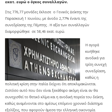
εκατ. ευρώ ο όγκος συναλλαγών.
Στις 776,77 μονάδες έκλεισε ο Γενικός Δείκτης την
Παρασκευή 1 Ιουνίου, με άνοδο 2,77% έναντι της
συνεδρίασης της Πέμπτης . Η αξία των συναλλαγών
διαμορφώθηκε σε 58,46 εκατ. ευρώ.
Η αγορά
NOW VIEWING
κινήθηκε
ανοδικά για
Με άνοδο 2,77% έκλεισε το Χρηματιστήριο
Πε
τρίτη συνεχή
Αθηνών μετά από “πάρτι”
Πα
συνεδρίαση,
02/06/2018
02/
Metoxes
καθώς η
M
Online
Onl
πολιτική κρίση στην Ιταλία δείχνει ότι αποκλιμακώνεται.
Ωστόσο αυτό που δεν είναι ξεκάθαρο ακόμη είναι αν θα
συνεχισθεί το θετικό κλίμα και η ανοδική πορεία του δείκτη,
καθώς αναμένονται στο αμέσως επόμενο χρονικό διάστημα
εξελίξεις, που αφορούν άμεσα την ελληνική οικονομία.