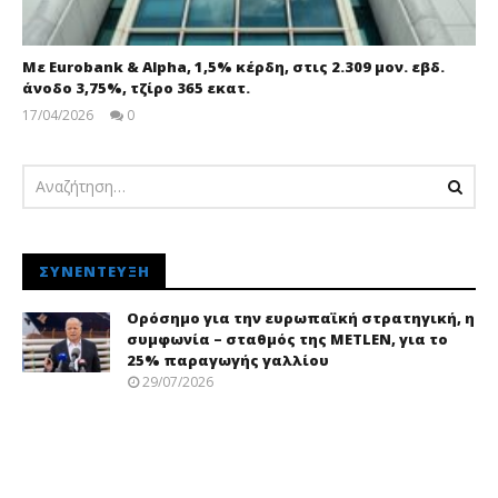
Με Eurobank & Alpha, 1,5% κέρδη, στις 2.309 μον. εβδ.
άνοδο 3,75%, τζίρο 365 εκατ.
17/04/2026
0
pressroom
ΣΥΝΈΝΤΕΥΞΗ
Ορόσημο για την ευρωπαϊκή στρατηγική, η
συμφωνία – σταθμός της METLEN, για το
25% παραγωγής γαλλίου
29/07/2026