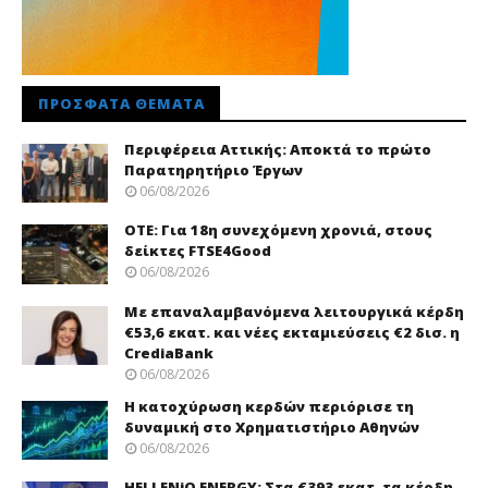
ΠΡΌΣΦΑΤΑ ΘΈΜΑΤΑ
Περιφέρεια Αττικής: Αποκτά το πρώτο
Παρατηρητήριο Έργων
06/08/2026
ΟΤΕ: Για 18η συνεχόμενη χρονιά, στους
δείκτες FTSE4Good
06/08/2026
Με επαναλαμβανόμενα λειτουργικά κέρδη
€53,6 εκατ. και νέες εκταμιεύσεις €2 δισ. η
CrediaBank
06/08/2026
Η κατοχύρωση κερδών περιόρισε τη
δυναμική στο Χρηματιστήριο Αθηνών
06/08/2026
HELLENiQ ENERGY: Στα €393 εκατ. τα κέρδη,