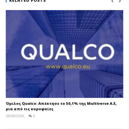
RELATED POSTS
Όμιλος Qualco: Απέκτησε το 50,1% της Multiverse A.E,
μια από τις κορυφαίες
08/08/2026
0
pressroom