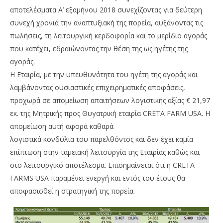
αποτελέσματα Α’ εξαμήνου 2018 συνεχίζοντας για δεύτερη
συνεχή χρονιά την αναπτυξιακή της πορεία, αυξάνοντας τις
πωλήσεις, τη λειτουργική κερδοφορία και το μερίδιο αγοράς
που κατέχει, εδραιώνοντας την θέση της ως ηγέτης της
αγοράς.
Η Εταιρία, με την υπευθυνότητα του ηγέτη της αγοράς και
λαμβάνοντας ουσιαστικές επιχειρηματικές αποφάσεις,
προχωρά σε απομείωση απαιτήσεων λογιστικής αξίας € 21,97
NOW VIEWING
εκ. της Μητρικής προς Θυγατρική εταιρία CRETA FARM USA. Η
απομείωση αυτή αφορά καθαρά
Ανοδική πορεία για την Creta Farms το πρώτο
Wa
λογιστικά κονδύλια του παρελθόντος και δεν έχει καμία
εξάμηνο του 2018
0,
επίπτωση στην ταμειακή λειτουργία της Εταιρίας καθώς και
29/09/2018
29/
pressroom
p
στο λειτουργικό αποτέλεσμα. Επισημαίνεται ότι η CRETA
FARMS USA παραμένει ενεργή και εντός του έτους θα
αποφασισθεί η στρατηγική της πορεία.