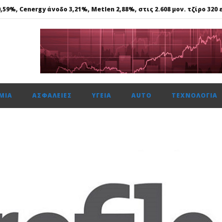
59%, Cenergy άνοδο 3,21%, Metlen 2,88%, στις 2.608 μον. τζίρο 320 ε
ίται η νέα επιχειρηματική πλατφόρμα MCRM, στη Θεσσαλονίκη τ
 ασφάλεια θέτει ως προτεραιότητα
ής: Αποκτά το πρώτο Παρατηρητήριο Έργων
μενη χρονιά, στους δείκτες FTSE4Good
ΜΊΑ
ΑΣΦΆΛΕΙΕΣ
ΥΓΕΊΑ
AUTO
ΤΕΧΝΟΛΟΓΊΑ
59%, Cenergy άνοδο 3,21%, Metlen 2,88%, στις 2.608 μον. τζίρο 320 ε