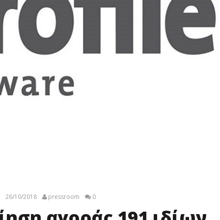
26/10/2018
pressroom
0
ίηση αγοράς 191 ιδίων