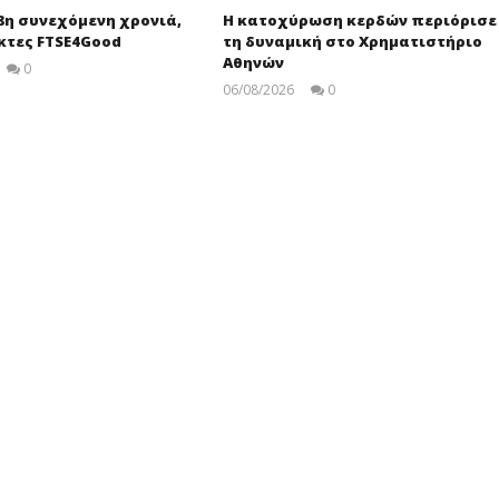
18η συνεχόμενη χρονιά,
Η κατοχύρωση κερδών περιόρισε
κτες FTSE4Good
τη δυναμική στο Χρηματιστήριο
Αθηνών
0
pressroom
06/08/2026
0
Editors
Team