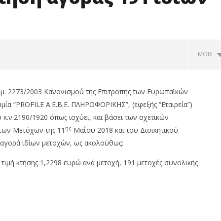
MORE
θμ. 2273/2003 Κανονισμού της Επιτροπής των Ευρωπαϊκών
μία “PROFILE Α.Ε.Β.Ε. ΠΛΗΡΟΦΟΡΙΚΗΣ”, (εφεξής “Εταιρεία”)
 κ.ν.2190/1920 όπως ισχύει, και βάσει των σχετικών
ης
 των Μετόχων της 11
Μαΐου 2018 και του Διοικητικού
αγορά ιδίων μετοχών, ως ακολούθως:
 τιμή κτήσης 1,2298 ευρώ ανά μετοχή, 191 μετοχές συνολικής
 0,59%, Cenergy άνοδο
Δημιουργείται η νέα
tlen 2,88%, στις 2.608
επιχειρηματική πλατφόρμα
ο 320 εκ.
MCRM, στη Θεσσαλονίκη της
Metlen
om
26/10/2018