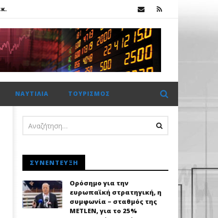
κ.
ης Metlen
ΝΑΥΤΙΛΊΑ
ΤΟΥΡΙΣΜΌΣ
κ.
ΣΥΝΈΝΤΕΥΞΗ
Ορόσημο για την
ευρωπαϊκή στρατηγική, η
συμφωνία – σταθμός της
METLEN, για το 25%