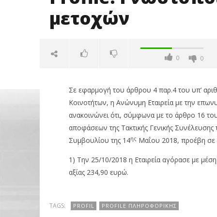
μετοχών
0
0
Σε εφαρμογή του άρθρου 4 παρ.4 του υπ’ αρι
Κοινοτήτων, η Ανώνυμη Εταιρεία με την επωνυ
ανακοινώνει ότι, σύμφωνα με το άρθρο 16 του
αποφάσεων της Τακτικής Γενικής Συνέλευσης
ης
Συμβουλίου της 14
Μαΐου 2018, προέβη σε 
NOW VIEWING
1) Την 25/10/2018 η Εταιρεία αγόρασε με μέση
αξίας 234,90 ευρώ.
Profile: Γνωστοποίηση αγοράς
Με πτώση
191 ιδίων μετοχών
3,21%, Me
μον. τζίρ
26/10/2018
TAGS:
PROFIL
PROFILE ΠΛΗΡΟΦΟΡΙΚΉΣ
pressroom
26/10/2018
pressro