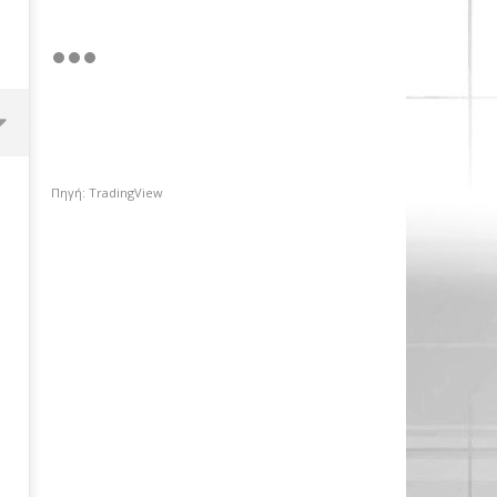
Πηγή: TradingView
OMODA & JAECOO: Την ασφάλεια
θέτει ως προτεραιότητα
26/10/2018
pressroom