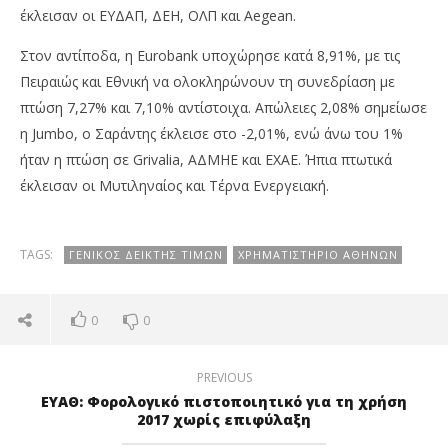
έκλεισαν οι ΕΥΔΑΠ, ΔΕΗ, ΟΛΠ και Aegean.
Στον αντίποδα, η Eurobank υποχώρησε κατά 8,91%, με τις
Πειραιώς και Εθνική να ολοκληρώνουν τη συνεδρίαση με
πτώση 7,27% και 7,10% αντίστοιχα. Απώλειες 2,08% σημείωσε
η Jumbo, ο Σαράντης έκλεισε στο -2,01%, ενώ άνω του 1%
ήταν η πτώση σε Grivalia, ΑΔΜΗΕ και ΕΧΑΕ. Ήπια πτωτικά
έκλεισαν οι Μυτιληναίος και Τέρνα Ενεργειακή.
TAGS:
ΓΕΝΙΚΌΣ ΔΕΊΚΤΗΣ ΤΙΜΏΝ
ΧΡΗΜΑΤΙΣΤΉΡΙΟ ΑΘΗΝΏΝ
0
0
PREVIOUS
ΕΥΑΘ: Φορολογικό πιστοποιητικό για τη χρήση
2017 χωρίς επιφύλαξη