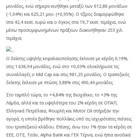
μονάδες, ενώ σήμερα κινήθηκε μεταξύ των 612,86 μονάδων
(-1,04%) και 625,21 μον. (+0,95%). Ο τζίρος διαμορφώθηκε
στα 42,4 εκατ. ευρώ και ο όγκος στα 19,7 εκατ. τεμάχια, ενώ
μέσω προσυμφωνημένων πράξεων διακινήθηκαν 253 χιλ.
τεμάχια.
Ο δείκτης υψηλής κεφαλαιοποίησης έκλεισε με κέρδη 0,19%,
στις 1.636,94 μονάδες, ενώ στο +0,03% ολοκλήρωσε τις
NOW VIEWING
συναλλαγές ο Mid Cap και στις 981,25 μονάδες. Ο τραπεζικός
Μικρή άνοδος (0,01%) για το Χρηματιστήριο
Με
δείκτης έκλεισε με πτώση 3,88% στις 490,44 μονάδες.
Αθηνών την 02/11
2,2
Στο ταμπλό τώρα, το +4,84% της Βιοχάλκο, το +3% της
03/11/2018
03/
pressroom
p
Λάμδα, αλλά και τα υψηλότερα του 2% κέρδη σε ΟΠΑΠ,
Ελληνικά Πετρέλαια, Φουρλή και Motor Oil στήριξαν την
αγορά, η οποία βρέθηκε πολλάκις υπό τις ισχυρότατες πιέσεις
του τραπεζικού κλάδου. Επίσης, άνω του 1% ήταν τα κέρδη σε
ΕΕΕ, ΟΤΕ, Τιτάν, Alpha Bank και ΓΕΚ Τέρνα, ενώ ήπια ανοδικά