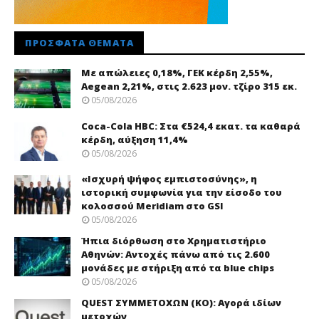
ΠΡΌΣΦΑΤΑ ΘΈΜΑΤΑ
Με απώλειες 0,18%, ΓΕΚ κέρδη 2,55%,
Aegean 2,21%, στις 2.623 μον. τζίρο 315 εκ.
05/08/2026
Coca-Cola HBC: Στα €524,4 εκατ. τα καθαρά
κέρδη, αύξηση 11,4%
05/08/2026
«Ισχυρή ψήφος εμπιστοσύνης», η
ιστορική συμφωνία για την είσοδο του
κολοσσού Meridiam στο GSI
05/08/2026
Ήπια διόρθωση στο Χρηματιστήριο
Αθηνών: Αντοχές πάνω από τις 2.600
μονάδες με στήριξη από τα blue chips
05/08/2026
QUEST ΣΥΜΜΕΤΟΧΩΝ (ΚΟ): Αγορά ιδίων
μετοχών