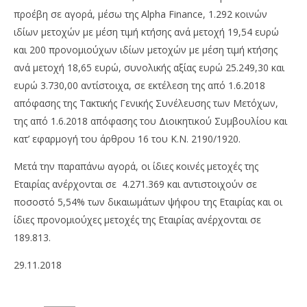
προέβη σε αγορά, μέσω της Alpha Finance, 1.292 κοινών
ιδίων μετοχών με μέση τιμή κτήσης ανά μετοχή 19,54 ευρώ
και 200 προνομιούχων ιδίων μετοχών με μέση τιμή κτήσης
ανά μετοχή 18,65 ευρώ, συνολικής αξίας ευρώ 25.249,30 και
ευρώ 3.730,00 αντίστοιχα, σε εκτέλεση της από 1.6.2018
απόφασης της Τακτικής Γενικής Συνέλευσης των Μετόχων,
της από 1.6.2018 απόφασης του Διοικητικού Συμβουλίου και
NOW VIEWING
κατ’ εφαρμογή του άρθρου 16 του Κ.Ν. 2190/1920.
Τιτάν: Στο 5,54% το ποσοστό ιδίων μετοχών
Wa
Μετά την παραπάνω αγορά, οι ίδιες κοινές μετοχές της
0,
29/11/2018
Εταιρίας ανέρχονται σε 4.271.369 και αντιστοιχούν σε
pressroom
29/
p
ποσοστό 5,54% των δικαιωμάτων ψήφου της Εταιρίας και οι
ίδιες προνομιούχες μετοχές της Εταιρίας ανέρχονται σε
189.813.
29.11.2018