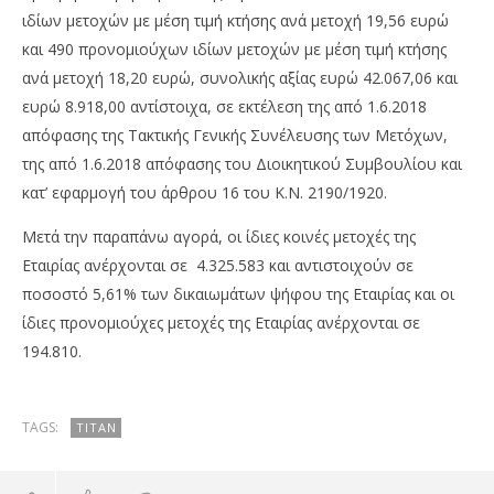
ιδίων μετοχών με μέση τιμή κτήσης ανά μετοχή 19,56 ευρώ
και 490 προνομιούχων ιδίων μετοχών με μέση τιμή κτήσης
ανά μετοχή 18,20 ευρώ, συνολικής αξίας ευρώ 42.067,06 και
ευρώ 8.918,00 αντίστοιχα, σε εκτέλεση της από 1.6.2018
απόφασης της Τακτικής Γενικής Συνέλευσης των Μετόχων,
της από 1.6.2018 απόφασης του Διοικητικού Συμβουλίου και
NOW VIEWING
κατ’ εφαρμογή του άρθρου 16 του Κ.Ν. 2190/1920.
Τιτάν: Αγορά ιδίων μετοχών
OM
Μετά την παραπάνω αγορά, οι ίδιες κοινές μετοχές της
πρ
20/12/2018
Εταιρίας ανέρχονται σε 4.325.583 και αντιστοιχούν σε
pressroom
20/
p
ποσοστό 5,61% των δικαιωμάτων ψήφου της Εταιρίας και οι
ίδιες προνομιούχες μετοχές της Εταιρίας ανέρχονται σε
194.810.
TAGS:
ΤΙΤΆΝ