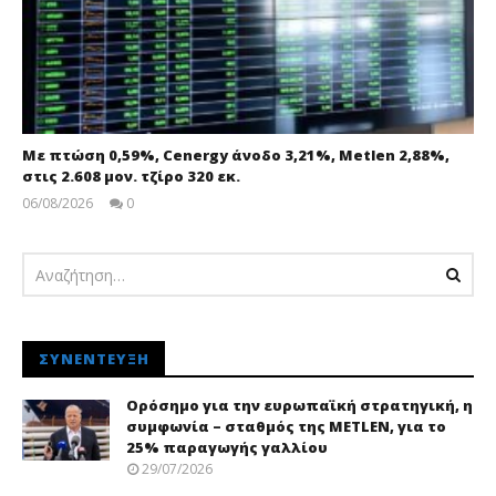
Με πτώση 0,59%, Cenergy άνοδο 3,21%, Metlen 2,88%,
στις 2.608 μον. τζίρο 320 εκ.
06/08/2026
0
pressroom
ΣΥΝΈΝΤΕΥΞΗ
Ορόσημο για την ευρωπαϊκή στρατηγική, η
συμφωνία – σταθμός της METLEN, για το
25% παραγωγής γαλλίου
29/07/2026