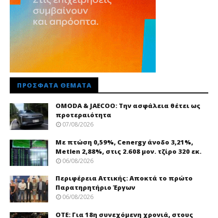
ΠΡΌΣΦΑΤΑ ΘΈΜΑΤΑ
OMODA & JAECOO: Την ασφάλεια θέτει ως
προτεραιότητα
07/08/2026
Με πτώση 0,59%, Cenergy άνοδο 3,21%,
Metlen 2,88%, στις 2.608 μον. τζίρο 320 εκ.
06/08/2026
Περιφέρεια Αττικής: Αποκτά το πρώτο
Παρατηρητήριο Έργων
06/08/2026
ΟΤΕ: Για 18η συνεχόμενη χρονιά, στους