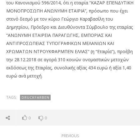
του Κανονισμού 596/2014, ότι η εταιρία “ΚΑΖΑΡ ΕΠΕΝΔΥΤΙΚΗ
ΜΟΝΟΠΡΟΣΩΠΗ ΑΝΩΝΥΜΗ ΕΤΑΙΡΙΑ”, πρόσωπο που έχει
στενό δεσμό με τον κύριο Γεώργιο Καραβασίλη του
Δημητρίου, Πρόεδρο και Διευθύνοντα Σύμβουλο της εταιρίας
“ΑΝΩΝΥΜΗ ΕΤΑΙΡΕΙΑ ΠΑΡΑΓΩΓΗΣ, ΕΜΠΟΡΙΑΣ ΚΑΙ
ΑΝΤΙΠΡΟΣΩΠΕΙΑΣ ΤΥΠΟΓΡΑΦΙΚΩΝ ΜΕΛΑΝΙΩΝ ΚΑΙ
ΧΡΩΜΑΤΩΝ ΝΤΡΟΥΚΦΑΡΜΠΕΝ ΕΛΛΑΣ” (η “Εταιρία”), προέβη
την 28.12.2018 σε αγορά 310 κοινών ονομαστικών μετοχών
NOW VIEWING
εκδόσεως της Εταιρίας, συνολικής αξίας 434 ευρώ ή αξία 1,40
ευρώ ανά μετοχή.
Druckfarben: Αγορά 310 μετοχών από ΚΑΖΑΡ
Με
Επενδυτική
2,8
31/12/2018
31/
TAGS:
DRUCKFARBEN
pressroom
p
0
0
PREVIOUS