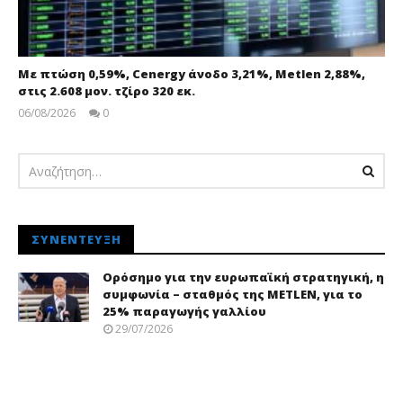
Με πτώση 0,59%, Cenergy άνοδο 3,21%, Metlen 2,88%,
στις 2.608 μον. τζίρο 320 εκ.
06/08/2026
0
pressroom
ΣΥΝΈΝΤΕΥΞΗ
Ορόσημο για την ευρωπαϊκή στρατηγική, η
συμφωνία – σταθμός της METLEN, για το
25% παραγωγής γαλλίου
29/07/2026