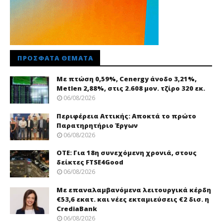
ΠΡΌΣΦΑΤΑ ΘΈΜΑΤΑ
Με πτώση 0,59%, Cenergy άνοδο 3,21%,
Metlen 2,88%, στις 2.608 μον. τζίρο 320 εκ.
06/08/2026
Περιφέρεια Αττικής: Αποκτά το πρώτο
Παρατηρητήριο Έργων
06/08/2026
ΟΤΕ: Για 18η συνεχόμενη χρονιά, στους
δείκτες FTSE4Good
06/08/2026
Με επαναλαμβανόμενα λειτουργικά κέρδη
€53,6 εκατ. και νέες εκταμιεύσεις €2 δισ. η
CrediaBank
06/08/2026