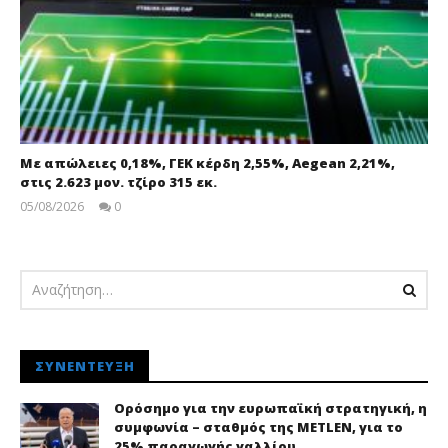
Με απώλειες 0,18%, ΓΕΚ κέρδη 2,55%, Aegean 2,21%,
στις 2.623 μον. τζίρο 315 εκ.
05/08/2026
0
pressroom
ΣΥΝΈΝΤΕΥΞΗ
Ορόσημο για την ευρωπαϊκή στρατηγική, η
συμφωνία – σταθμός της METLEN, για το
25% παραγωγής γαλλίου