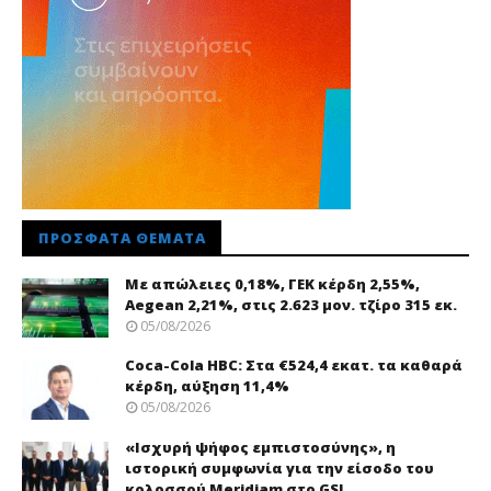
ΠΡΌΣΦΑΤΑ ΘΈΜΑΤΑ
Με απώλειες 0,18%, ΓΕΚ κέρδη 2,55%,
Aegean 2,21%, στις 2.623 μον. τζίρο 315 εκ.
05/08/2026
Coca-Cola HBC: Στα €524,4 εκατ. τα καθαρά
κέρδη, αύξηση 11,4%
05/08/2026
«Ισχυρή ψήφος εμπιστοσύνης», η
ιστορική συμφωνία για την είσοδο του
κολοσσού Meridiam στο GSI