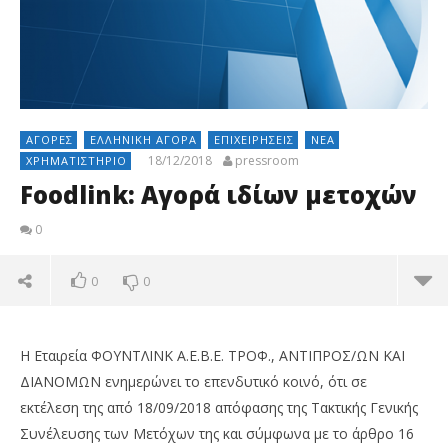
ΑΓΟΡΈΣ
ΕΛΛΗΝΙΚΉ ΑΓΟΡΆ
ΕΠΙΧΕΙΡΉΣΕΙΣ
ΝΈΑ
18/12/2018
pressroom
ΧΡΗΜΑΤΙΣΤΉΡΙΟ
Foodlink: Αγορά ιδίων μετοχών
0
0
0
Η Εταιρεία ΦΟΥΝΤΛΙΝΚ Α.Ε.Β.Ε. ΤΡΟΦ., ΑΝΤΙΠΡΟΣ/ΩΝ ΚΑΙ
ΔΙΑΝΟΜΩΝ ενημερώνει το επενδυτικό κοινό, ότι σε
εκτέλεση της από 18/09/2018 απόφασης της Τακτικής Γενικής
Συνέλευσης των Μετόχων της και σύμφωνα με το άρθρο 16