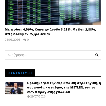
Με πτώση 0,59%, Cenergy άνοδο 3,21%, Metlen 2,88%,
στις 2.608 μον. τζίρο 320 εκ.
06/08/2026
0
pressroom
ΣΥΝΈΝΤΕΥΞΗ
Ορόσημο για την ευρωπαϊκή στρατηγική, η
συμφωνία – σταθμός της METLEN, για το
25% παραγωγής γαλλίου
29/07/2026