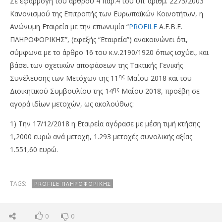
Σε εφαρμογή του άρθρου 4 παρ.4 του υπ’ αριθμ. 2273/2003
Κανονισμού της Επιτροπής των Ευρωπαϊκών Κοινοτήτων, η
Ανώνυμη Εταιρεία με την επωνυμία “
PROFILE
Α.Ε.Β.Ε.
ΠΛΗΡΟΦΟΡΙΚΗΣ”, (εφεξής “Εταιρεία”) ανακοινώνει ότι,
σύμφωνα με το άρθρο 16 του κ.ν.2190/1920 όπως ισχύει, και
βάσει των σχετικών αποφάσεων της Τακτικής Γενικής
ης
Συνέλευσης των Μετόχων της 11
Μαΐου 2018 και του
ης
Διοικητικού Συμβουλίου της 14
Μαΐου 2018, προέβη σε
αγορά ιδίων μετοχών, ως ακολούθως:
NOW VIEWING
1) Την 17/12/2018 η Εταιρεία αγόρασε με μέση τιμή κτήσης
Profile: Αγορά 1.293 ιδίων μετοχών
Με
1,2000 ευρώ ανά μετοχή, 1.293 μετοχές συνολικής αξίας
2,8
18/12/2018
1.551,60 ευρώ.
pressroom
18/
p
TAGS:
PROFILE ΠΛΗΡΟΦΟΡΙΚΉΣ
0
0