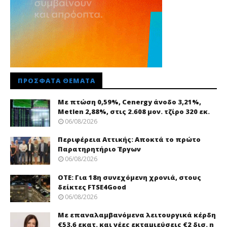
ΠΡΌΣΦΑΤΑ ΘΈΜΑΤΑ
Με πτώση 0,59%, Cenergy άνοδο 3,21%,
Metlen 2,88%, στις 2.608 μον. τζίρο 320 εκ.
06/08/2026
Περιφέρεια Αττικής: Αποκτά το πρώτο
Παρατηρητήριο Έργων
06/08/2026
ΟΤΕ: Για 18η συνεχόμενη χρονιά, στους
δείκτες FTSE4Good
06/08/2026
Με επαναλαμβανόμενα λειτουργικά κέρδη
€53,6 εκατ. και νέες εκταμιεύσεις €2 δισ. η