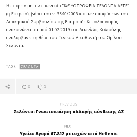
H εταιρεία με την επωνυμία “ΙΧΘΥΟΤΡΟΦΕΙΑ ΣΕΛΟΝΤΑ ΑΕΓΕ”
(η Εταιρεία), βάσει του ν. 3340/2005 και των αποφάσεων του
Διοικητικού Συμβουλίου της Επιτροπής Κεφαλαιαγοράς
ανακοινώνει ότι από 01.02.2019 ο κ. Λεωνίδας Κολιούλης
αναλαμβάνει τη θέση του Γενικού Διευθυντή του Ομίλου
Σελόντα.
TAGS:
ΣΕΛΌΝΤΑ
NOW VIEWING
0
0
Σελόντα: Γνωστοποίηση αλλαγής ανώτατων
OM
διευθυντικών στελεχών
πρ
06/02/2019
06/
PREVIOUS
pressroom
p
Σελόντα: Γνωστοποίηση αλλαγής σύνθεσης ΔΣ
NEXT
Υγεία: Αγορά 67.812 μετοχών από Hellenic