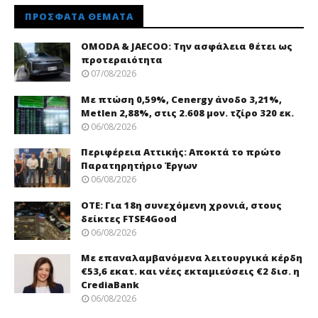
ΠΡΌΣΦΑΤΑ ΘΈΜΑΤΑ
OMODA & JAECOO: Την ασφάλεια θέτει ως
προτεραιότητα
07/08/2026
Με πτώση 0,59%, Cenergy άνοδο 3,21%,
Metlen 2,88%, στις 2.608 μον. τζίρο 320 εκ.
06/08/2026
Περιφέρεια Αττικής: Αποκτά το πρώτο
Παρατηρητήριο Έργων
06/08/2026
ΟΤΕ: Για 18η συνεχόμενη χρονιά, στους
δείκτες FTSE4Good
06/08/2026
Με επαναλαμβανόμενα λειτουργικά κέρδη
€53,6 εκατ. και νέες εκταμιεύσεις €2 δισ. η
CrediaBank
06/08/2026