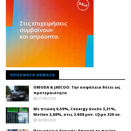
ΠΡΌΣΦΑΤΑ ΘΈΜΑΤΑ
OMODA & JAECOO: Την ασφάλεια θέτει ως
προτεραιότητα
07/08/2026
Με πτώση 0,59%, Cenergy άνοδο 3,21%,
Metlen 2,88%, στις 2.608 μον. τζίρο 320 εκ.
06/08/2026
Περιφέρεια Αττικής: Αποκτά το πρώτο