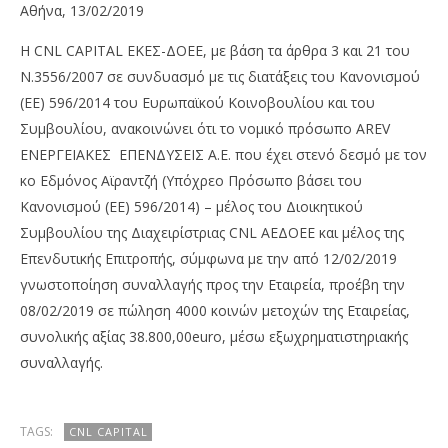
Αθήνα, 13/02/2019
H CNL CAPITAL ΕΚΕΣ-ΔΟΕΕ, με βάση τα άρθρα 3 και 21 του
Ν.3556/2007 σε συνδυασμό με τις διατάξεις του Κανονισμού
(ΕΕ) 596/2014 του Ευρωπαϊκού Κοινοβουλίου και του
Συμβουλίου, ανακοινώνει ότι το νομικό πρόσωπο AREV
ΕΝΕΡΓΕΙΑΚΕΣ ΕΠΕΝΔΥΣΕΙΣ Α.Ε. που έχει στενό δεσμό με τον
κο Εδμόνος Αϊραντζή (Υπόχρεο Πρόσωπο βάσει του
NOW VIEWING
Κανονισμού (EΕ) 596/2014) – μέλος του Διοικητικού
Συμβουλίου της Διαχειρίστριας CNL AEΔOEE και μέλος της
CNL Capital ΕΚΕΣ-ΔΟΕΕ: Πώληση 4.000 μετοχών από
OM
Επενδυτικής Επιτροπής, σύμφωνα με την από 12/02/2019
AREV Ενεργειακές Επενδύσεις Α.Ε. (ορθή
πρ
επανάληψη)
γνωστοποίηση συναλλαγής προς την Eταιρεία, προέβη την
13/
13/02/2019
p
08/02/2019 σε πώληση 4000 κοινών μετοχών της Εταιρείας,
pressroom
συνολικής αξίας 38.800,00euro, μέσω εξωχρηματιστηριακής
συναλλαγής.
TAGS:
CNL CAPITAL