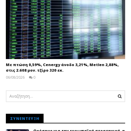
Με πτώση 0,59%, Cenergy άνοδο 3,21%, Metlen 2,88%,
στις 2.608 μον. τζίρο 320 εκ.
06/08/2026
0
pressroom
ΣΥΝΈΝΤΕΥΞΗ
Ορόσημο για την ευρωπαϊκή στρατηγική, η