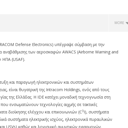
MORE
RACOM Defense Electronics) υπέγραψε σύμβαση με την
μα αναβάθμισης των αεροσκαφών AWACS (Airborne Warning and
ν ΗΠΑ (USAF).
πτυξη και παραγωγή ηλεκτρονικών και συστημάτων
ας, είναι θυγατρική της Intracom Holdings, ενός από τους
 0,59%, Cenergy άνοδο
Περιφέρεια Αττικής: Αποκτά το
ίας της Ελλάδας. Η IDE κατέχει μοναδική τεχνογνωσία στη
tlen 2,88%, στις 2.608
πρώτο Παρατηρητήριο Έργων
που ενσωματώνουν τεχνολογίες αιχμής σε τακτικές
ο 320 εκ.
11/02/2019
3
ατα διοίκησης ελέγχου και επικοινωνιών (C
I), συστήματα
pressroom
om
δικά συστήματα ηλεκτρικής ισχύος, ηλεκτρονικά πυραυλικών
αι USVs) καθώς και λογισμικό αμυντικών εφαρμογών.