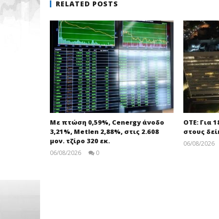
RELATED POSTS
Με πτώση 0,59%, Cenergy άνοδο
ΟΤΕ: Για 
3,21%, Metlen 2,88%, στις 2.608
στους δεί
μον. τζίρο 320 εκ.
06/08/2026
06/08/2026
0
pressroom