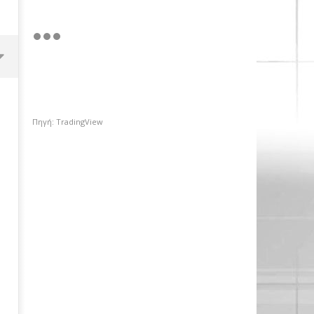
Πηγή: TradingView
ΟΤΕ: Για 18η συνεχόμενη χρονιά,
στους δείκτες FTSE4Good
11/02/2019
pressroom