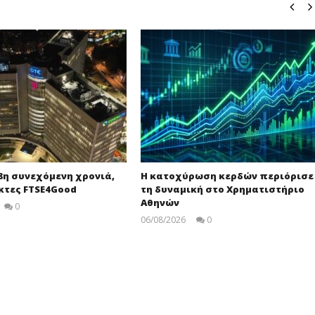
18η συνεχόμενη χρονιά,
Η κατοχύρωση κερδών περιόρισε
κτες FTSE4Good
τη δυναμική στο Χρηματιστήριο
Αθηνών
0
pressroom
06/08/2026
0
Editors
Team