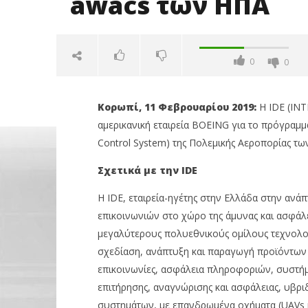
awacs των HΠΑ
0
0
Κορωπί, 11 Φεβρουαρίου 2019:
Η IDE (INT
αμερικανική εταιρεία BOEING για το πρόγραμ
Control System) της Πολεμικής Αεροπορίας τω
Σχετικά με την
IDE
Η IDE, εταιρεία-ηγέτης στην Ελλάδα στην ανά
NOW VIEWING
επικοινωνιών στο χώρο της άμυνας και ασφάλει
Intracom: Eκσυγχρονισμός
Με πτώση
μεγαλύτερους πολυεθνικούς ομίλους τεχνολογ
αεροσκαφών awacs των HΠΑ
3,21%, Me
σχεδίαση, ανάπτυξη και παραγωγή προϊόντων 
μον. τζίρ
11/02/2019
επικοινωνίες, ασφάλεια πληροφοριών, συστήμ
pressroom
11/02/2019
pressro
επιτήρησης, αναγνώρισης και ασφάλειας, υβρι
συστημάτων, με επανδρωμένα οχήματα (UAVs κ