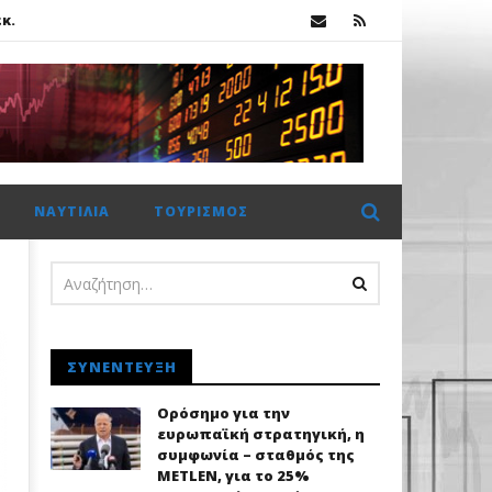
κ.
 €2 δισ. η CrediaBank
ΝΑΥΤΙΛΊΑ
ΤΟΥΡΙΣΜΌΣ
κ.
ΣΥΝΈΝΤΕΥΞΗ
Ορόσημο για την
ευρωπαϊκή στρατηγική, η
συμφωνία – σταθμός της
METLEN, για το 25%