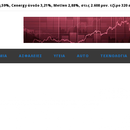
59%, Cenergy άνοδο 3,21%, Metlen 2,88%, στις 2.608 μον. τζίρο 320 ε
ής: Αποκτά το πρώτο Παρατηρητήριο Έργων
μενη χρονιά, στους δείκτες FTSE4Good
αμβανόμενα λειτουργικά κέρδη €53,6 εκατ. και νέες εκταμιεύσεις
ση κερδών περιόρισε τη δυναμική στο Χρηματιστήριο Αθηνών
ΜΊΑ
ΑΣΦΆΛΕΙΕΣ
ΥΓΕΊΑ
AUTO
ΤΕΧΝΟΛΟΓΊΑ
59%, Cenergy άνοδο 3,21%, Metlen 2,88%, στις 2.608 μον. τζίρο 320 ε