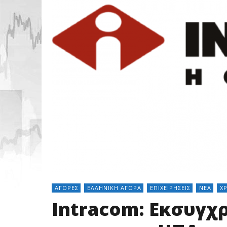
ΑΓΟΡΈΣ
ΕΛΛΗΝΙΚΉ ΑΓΟΡΆ
ΕΠΙΧΕΙΡΉΣΕΙΣ
ΝΈΑ
Χ
Intracom: Eκσυγ