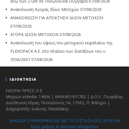
άνω των 2 GW σε Πολωνία και Ουγγαρία
07/08/2026
Ανακοίνωση Αγοράς Ιδίων Μετοχών
07/08/2026
ΑΝΑΚΟΙΝΩΣΗ ΓΙΑ ΑΠΟΚΤΗΣΗ ΙΔΙΩΝ ΜΕΤΟΧΩΝ
07/08/2026
ΑΓΟΡΑ ΙΔΙΩΝ ΜΕΤΟΧΩΝ
07/08/2026
Ανακοίνωση του ύψους του μετοχικού κεφαλαίου της
FLEXOPACK A.E. στο πλαίσιο των διατάξεων του ν.
3556/2007
07/08/2026
ΙΔΙΟΚΤΗΣΙΑ
ΗΛΟΡΙΑ ΠΡΕΣΣ Ο.Ε.
Μητρώο eMedia: 14606 | ΑΦΜ:801951782 | Δ.Ο.Υ.: Γλυφάδας
Διεύθυνση έδρας: Ποσειδώνος 54, 17562, Π. Φάληρο |
Διαχειριστής: Ιωάννης Παπαδάκης
ΔΗΛΩΣΗ ΣΥΜΜΟΡΦΩΣΗΣ ΜΕ ΤΗ ΣΥΣΤΑΣΗ (ΕΕ) 2018/334
Όροι χρήσης & πολιτική απορρήτου