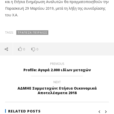
και η Ετήσια Ενημέρωση Αναλυτών θα πραγματοποιηθούν την
Παρασκευή 29 Μαρτίου 2019, μετά τη λήξη της συνεδρίασης
του Χ.Α.
TAGS:
ΤΡΆΠΕΖΑ ΠΕΙΡΑΙΏΣ
NOW VIEWING
0
0
Τρ. Πειραιώς: Στις 29 Μαρτίου τα αποτελέσματα
Wa
του 2018
0,
PREVIOUS
19/03/2019
19/
Profile: Αγορά 2.000 ιδίων μετοχών
pressroom
p
NEXT
ΑΔΜΗΕ Συμμετοχών: Ετήσια Οικονομικά
Αποτελέσματα 2018
RELATED POSTS