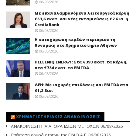
06/08/2026
Με επαναλαμβανόμενα λειτουργικά κέρδη
€53,6 εκατ. και νέες εκταμιεύσεις €2 δισ. η
CrediaBank
06/08/2026
Η κατοχύρωση κερδών περιόρισε τη
δυναμική στο Χρηματιστήριο Αθηνών
06/08/2026
HELLENiQ ENERGY: Στα €393 εκατ. τα κέρδη,
στα €734 εκατ. τα EBITDA
06/08/2026
ΔΕΗ: Με ισχυρές επιδόσεις και EBITDA στα
€1,2 δισ.
06/08/2026
ΧΡΗΜΑΤΙΣΤΗΡΙΑΚΈΣ ΑΝΑΚΟΙΝΏΣΕΙΣ
ΑΝΑΚΟΙΝΩΣΗ ΓΙΑ ΑΓΟΡΑ ΙΔΙΩΝ ΜΕΤΟΧΩΝ
06/08/2026
Επέκταση αρμοδιοτήτων της ΕΥΑΘ Α.Ε.
06/08/2026