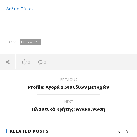
Δελτίο Τύπου
TAGS:
INTRALOT
0
0
NOW VIEWING
PREVIOUS
Intralot: Συμφωνία με το Gauselmann Group για
ΟΤ
την πώληση της θυγατρικής της εταιρίας
FT
Profile: Αγορά 2.500 ιδίων μετοχών
αθλητικού στοιχήματος Totolotek SA
26/
26/03/2019
p
NEXT
pressroom
Πλαστικά Κρήτης: Ανακοίνωση
RELATED POSTS