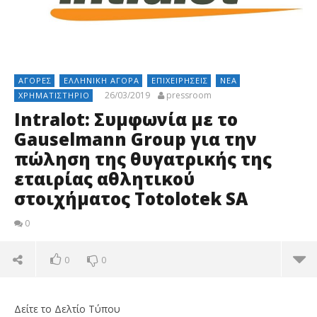
ΑΓΟΡΈΣ
ΕΛΛΗΝΙΚΉ ΑΓΟΡΆ
ΕΠΙΧΕΙΡΉΣΕΙΣ
ΝΈΑ
26/03/2019
pressroom
ΧΡΗΜΑΤΙΣΤΉΡΙΟ
Intralot: Συμφωνία με το
Gauselmann Group για την
πώληση της θυγατρικής της
εταιρίας αθλητικού
στοιχήματος Totolotek SA
0
0
0
Δείτε το Δελτίο Τύπου