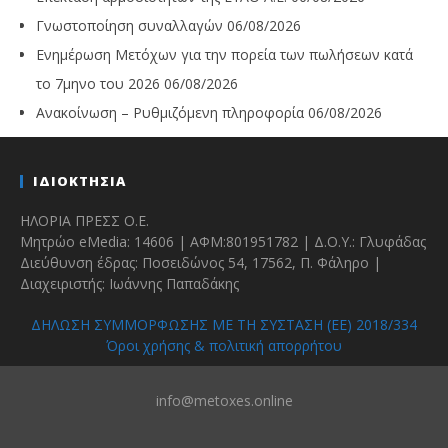
Γνωστοποίηση συναλλαγών
06/08/2026
Ενημέρωση Μετόχων για την πορεία των πωλήσεων κατά
το 7μηνο του 2026
06/08/2026
Ανακοίνωση – Ρυθμιζόμενη πληροφορία
06/08/2026
ΙΔΙΟΚΤΗΣΙΑ
ΗΛΟΡΙΑ ΠΡΕΣΣ Ο.Ε.
Μητρώο eMedia: 14606 | ΑΦΜ:801951782 | Δ.Ο.Υ.: Γλυφάδας
Διεύθυνση έδρας: Ποσειδώνος 54, 17562, Π. Φάληρο |
Διαχειριστής: Ιωάννης Παπαδάκης
ΔΗΛΩΣΗ ΣΥΜΜΟΡΦΩΣΗΣ ΜΕ ΤΗ ΣΥΣΤΑΣΗ (ΕΕ) 2018/334
Όροι χρήσης & πολιτική απορρήτου
info@metoxes.online