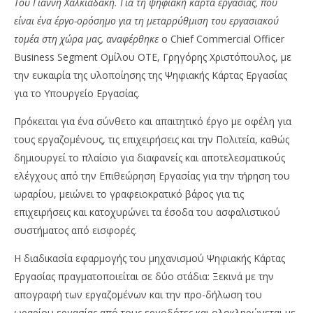
Του Γιάννη Χαλκιαδάκη. Για τη ψηφιακή κάρτα εργασίας, που
είναι ένα έργο-ορόσημο για τη μεταρρύθμιση του εργασιακού
τομέα στη χώρα μας, αναφέρθηκε
ο Chief Commercial Officer
Business Segment Ομίλου ΟΤΕ, Γρηγόρης Χριστόπουλος, με
την ευκαιρία της υλοποίησης της Ψηφιακής Κάρτας Εργασίας
για το Υπουργείο Εργασίας.
Πρόκειται για ένα σύνθετο και απαιτητικό έργο με οφέλη για
τους εργαζομένους, τις επιχειρήσεις και την Πολιτεία, καθώς
δημιουργεί το πλαίσιο για διαφανείς και αποτελεσματικούς
NOW VIEWING
ελέγχους από την Επιθεώρηση Εργασίας για την τήρηση του
ΟΤΕ: Προχωρά στην υλοποίηση της Ψηφιακής
Wa
ωραρίου, μειώνει το γραφειοκρατικό βάρος για τις
Κάρτας Εργασίας για το Υπουργείο
0,
επιχειρήσεις και κατοχυρώνει τα έσοδα του ασφαλιστικού
18/10/2022
18/
συστήματος από εισφορές.
pressroom
p
Η διαδικασία εφαρμογής του μηχανισμού Ψηφιακής Κάρτας
Εργασίας πραγματοποιείται σε δύο στάδια: Ξεκινά με την
απογραφή των εργαζομένων και την προ-δήλωση του
ωραρίου εργασίας από τους εργοδότες και ολοκληρώνεται με