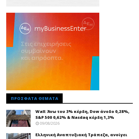
ΠΡΌΣΦΑΤΑ ΘΈΜΑΤΑ
Wall: Άνω του 3% κέρδη, Dow άνοδο 0,28%,
S&P 500 0,62% & Nasdaq κέρδη 1,3%
09/08/2026
Ελληνική Αναπτυξιακή Τράπεζα, ανοίγει