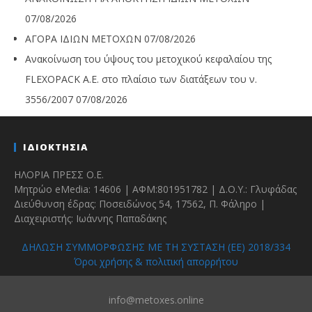
07/08/2026
ΑΓΟΡΑ ΙΔΙΩΝ ΜΕΤΟΧΩΝ
07/08/2026
Ανακοίνωση του ύψους του μετοχικού κεφαλαίου της
FLEXOPACK A.E. στο πλαίσιο των διατάξεων του ν.
3556/2007
07/08/2026
ΙΔΙΟΚΤΗΣΙΑ
ΗΛΟΡΙΑ ΠΡΕΣΣ Ο.Ε.
Μητρώο eMedia: 14606 | ΑΦΜ:801951782 | Δ.Ο.Υ.: Γλυφάδας
Διεύθυνση έδρας: Ποσειδώνος 54, 17562, Π. Φάληρο |
Διαχειριστής: Ιωάννης Παπαδάκης
ΔΗΛΩΣΗ ΣΥΜΜΟΡΦΩΣΗΣ ΜΕ ΤΗ ΣΥΣΤΑΣΗ (ΕΕ) 2018/334
Όροι χρήσης & πολιτική απορρήτου
info@metoxes.online