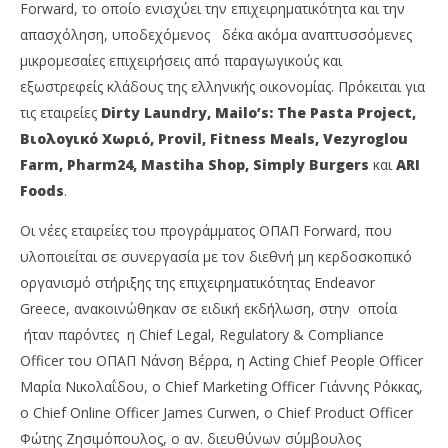
Forward, το οποίο ενισχύει την επιχειρηματικότητα και την
απασχόληση, υποδεχόμενος δέκα ακόμα αναπτυσσόμενες
μικρομεσαίες επιχειρήσεις από παραγωγικούς και
εξωστρεφείς κλάδους της ελληνικής οικονομίας. Πρόκειται για
τις εταιρείες
Dirty
Laundry
,
Mailo
’
s
:
The
Pasta
Project
,
Βιολογικό Χωριό,
Provil
,
Fitness
Meals
,
Vezyroglou
NOW VIEWING
Farm
,
Pharm
24,
Mastiha
Shop
,
Simply
Burgers
και
ARI
Foods
.
ΟΠΑΠ Forward: Για 7η χρονιά δίπλα στις
Wa
μικρομεσαίες επιχειρήσεις
0,
Οι νέες εταιρείες του προγράμματος ΟΠΑΠ Forward, που
04/12/2022
04/
υλοποιείται σε συνεργασία με τον διεθνή μη κερδοσκοπικό
pressroom
p
οργανισμό στήριξης της επιχειρηματικότητας Endeavor
Greece, ανακοινώθηκαν σε ειδική εκδήλωση, στην οποία
ήταν παρόντες η Chief Legal, Regulatory & Compliance
Officer του OΠΑΠ Νάνση Βέρρα, η Acting Chief People Officer
Μαρία Νικολαΐδου, ο Chief Marketing Officer Γιάννης Ρόκκας,
ο Chief Online Officer James Curwen, ο Chief Product Officer
Φώτης Ζησιμόπουλος, ο αν. διευθύνων σύμβουλος