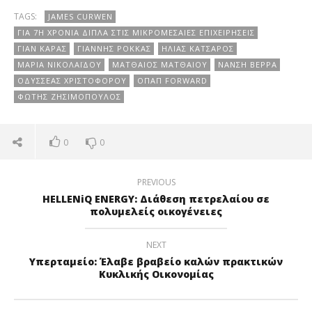
TAGS:
JAMES CURWEN
ΓΙΑ 7Η ΧΡΟΝΙΆ ΔΊΠΛΑ ΣΤΙΣ ΜΙΚΡΟΜΕΣΑΊΕΣ ΕΠΙΧΕΙΡΉΣΕΙΣ
ΓΙΑΝ ΚΆΡΑΣ
ΓΙΆΝΝΗΣ ΡΌΚΚΑΣ
ΗΛΊΑΣ ΚΑΤΣΑΡΌΣ
ΜΑΡΊΑ ΝΙΚΟΛΑΪ́ΔΟΥ
ΜΑΤΘΑΊΟΣ ΜΑΤΘΑΊΟΥ
ΝΆΝΣΗ ΒΈΡΡΑ
ΟΔΥΣΣΈΑΣ ΧΡΙΣΤΟΦΌΡΟΥ
ΟΠΑΠ FORWARD
ΦΏΤΗΣ ΖΗΣΙΜΌΠΟΥΛΟΣ
0
0
PREVIOUS
HELLENiQ ENERGY: Διάθεση πετρελαίου σε
πολυμελείς οικογένειες
NEXT
Υπερταμείο: Έλαβε βραβείο καλών πρακτικών
Κυκλικής Οικονομίας