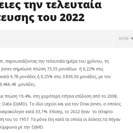
ειες την τελευταία
ευσης του 2022
MORE
et, παρουσιάζοντας την τελευταία ημέρα του χρόνου, τη
 Jones σημείωσε πτώση 73,55 μονάδων ή 0,22% στις
τά 9,78 μονάδες ή 0,25% στις 3.839,50 μονάδες, με τον
10.466,48 μονάδες.
με πτώση 19,4%, στη χειρότερη ετήσια επίδοση από το 2008,
Data (DJMD). Το ίδιο ισχύει και για τον Dow Jones, ο οποίος
κατρακύλησε κατά 33,1%. Επίσης, το 2022 ήταν το τέταρτο
0,25%, στις 2.615 μον.
Commerzbank: Ξεκινούν οι
ή του το 1957. Τα μόνα έτη κατά τα οποία οι δείκτες τα πήγαν
αία κέρδη 1,76%, τζίρο
κρίσιμες συνομιλίες με
 εκατ.
UniCredit
, σύμφωνα με την DJMD.
31/12/2022