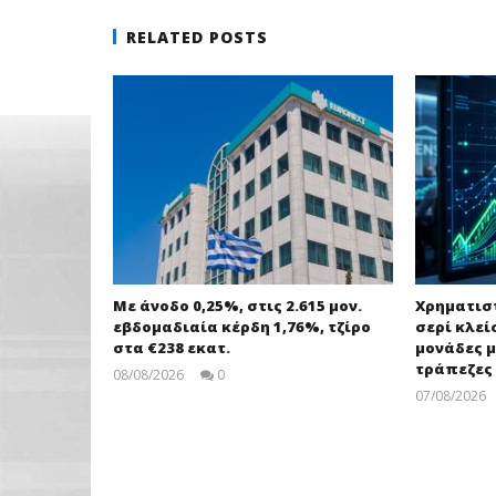
RELATED POSTS
Με άνοδο 0,25%, στις 2.615 μον.
Χρηματισ
εβδομαδιαία κέρδη 1,76%, τζίρο
σερί κλεί
στα €238 εκατ.
μονάδες μ
τράπεζες
08/08/2026
0
pressroom
07/08/2026