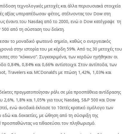
om
pressroom
όδοση τεχνολογικές μετοχές και άλλα περιουσιακά στοιχεία
χές αξίας υπεραπέδωσαν φέτος, στέλνοντας τον Dow στη
ς έναντι του Nasdaq από το 2000, ενώ ο Dow κατέγραψε τη
500 από τη σύσταση του δείκτη.
λεσαν το μοναδικό φωτεινό σημείο, καθώς ο ενεργειακός
ρονιά στην ιστορία του με κέρδη 59%. Από τις 30 μετοχές του
οιπες στο “κόκκινο”. Συγκεκριμένα, των κερδών ηγήθηκαν οι
νοδο 0,84%, 0,84% και 0,66% αντίστοιχα. Στον αντίποδα, των
t, Travelers και MCDonald’s με πτώση 1,42%, 1,03% και
δείκτες πραγματοποίησαν ράλι σε μία προσπάθεια αντίδρασης
ου 2,6%, 1,8% και 1,05% για τους Nasdaq, S&P 500 και Dow
στεί, ενώ ανοδικά έκλεισε το 10ετές κρατικό ομόλογο των
εδώ και δεκαετίες, με ώθηση από τη σύσφιξη της
d προσπαθώντας να τιθασεύσει τον πληθωρισμό.