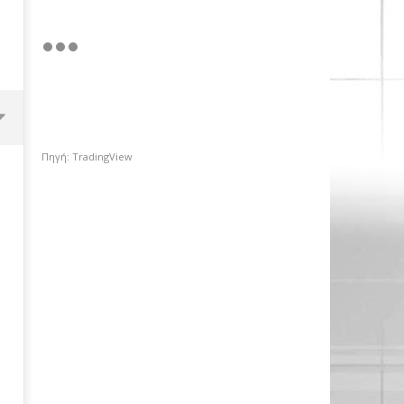
Πηγή: TradingView
Coca-Cola 3Ε-ΑΒ Βασιλόπουλος:
Συνεργασία για τη μείωση
εκπομπών CO2
31/12/2022