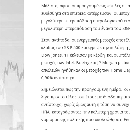
pressro
pressroom
Μάλιστα, αφού οι προηγουμένως υψηλές σε απ
ευαίσθητα στα επιτόκια κατέρρευσαν, οι μετο
μεγαλύτερη υπεραπόδοση ημερολογιακού έτου
μεγαλύτερη υπεραπόδοσή του έναντι του S&P 
Στον αντίποδα, οι ενεργειακές μετοχές αποτέ
κλάδος του S&P 500 κατέγραψε την καλύτερη χ
Dow Jones, 11 έκλεισαν με κέρδη και οι υπόλ
μετοχές των Intel, Boeing και JP Morgan με ά
απωλειών ηγήθηκαν οι μετοχές των Home Depo
0,90% αντίστοιχα.
Σημειώνεται πως την προηγούμενη ημέρα, οι 
λίγο πριν το τέλος του έτους με άνοδο περίπ
αντίστοιχα, χωρίς όμως αυτή η τάση να συνεχι
ΗΠΑ, καταγράφοντας την καλύτερη χρονιά του 
νομισματικής πολιτικής που ακολούθησε η Fe