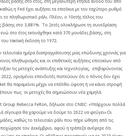
ονάδες βάσης στο έτος, στη μεγαλύτερη ετήσια άνοδό του από
, καθώς η Fed έχει αυξήσει τα επιτόκια με τον ταχύτερο ρυθμό
ι το πληθωριστικό ράλι. Πλέον, ο 10ετής τίτλος του
ς βάσης στο 3,881%. Το 2ετές ολοκλήρωσε τη συνεδρίαση
ενώ στο έτος εκτινάχθηκε κατά 370 μονάδες βάσης, στη
του τακτική έκδοση το 1972.
ν τελευταία ημέρα διαπραγμάτευσης μιας επώδυνης χρονιάς για
ίμονος πληθωρισμός και οι επιθετικές αυξήσεις επιτοκίων από
ηξαν τις μετοχές ανάπτυξης και τεχνολογίας, επιβαρύνοντας
2022, ορισμένοι επενδυτές πιστεύουν ότι ο πόνος δεν έχει
ket θα παραμείνει μέχρι να επέλθει ύφεση ή να κάνει στροφή
βλέπουν πως οι μετοχές θα σημειώσουν νέα χαμηλά.
ent Group Rebecca Felton, δήλωσε στο CNBC: «Υπάρχουν πολλά
λά σίγουρα θα χαρούμε να δούμε το 2022 να φεύγει».Οι
ομάδες, καθώς το τελευταίο ράλι που πήρε ώθηση από τις
d υποχώρησε τον Δεκέμβριο, αφού η τράπεζα ανέφερε ότι
μειώσει τα επιτόκια. Οι αβέβαιες προοπτικές για το 2023 είχαν