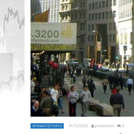
31/12/2022
pressroom
0
ΧΡΗΜΑΤΙΣΤΉΡΙΟ