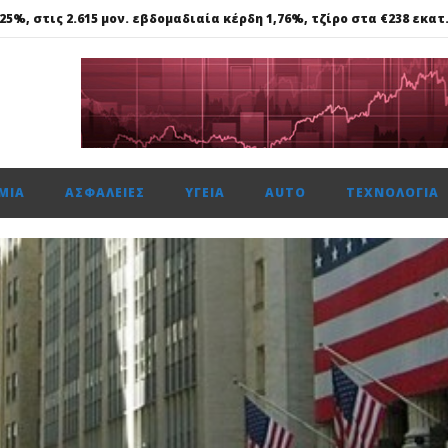
25%, στις 2.615 μον. εβδομαδιαία κέρδη 1,76%, τζίρο στα €238 εκατ
nk: Ξεκινούν οι κρίσιμες συνομιλίες με UniCredit
ΑΒ Βασιλόπουλος: Συνεργασία για τη μείωση εκπομπών CO2
 πεντακύλινδρων Competition Limited
τησε το 50,1% της Multiverse A.E, μια από τις κορυφαίες
ΜΊΑ
ΑΣΦΆΛΕΙΕΣ
ΥΓΕΊΑ
AUTO
ΤΕΧΝΟΛΟΓΊΑ
25%, στις 2.615 μον. εβδομαδιαία κέρδη 1,76%, τζίρο στα €238 εκατ