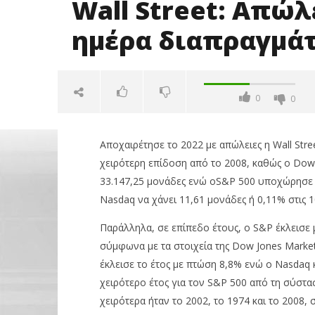
Wall Street: Απώλ
ημέρα διαπραγμάτ
0
0
Αποχαιρέτησε το 2022 με απώλειες η Wall Stre
χειρότερη επίδοση από το 2008, καθώς ο Dow
33.147,25 μονάδες ενώ οS&P 500 υποχώρησε κα
Nasdaq να χάνει 11,61 μονάδες ή 0,11% στις 
Παράλληλα, σε επίπεδο έτους, ο S&P έκλεισε 
NOW VIEWING
σύμφωνα με τα στοιχεία της Dow Jones Market 
έκλεισε το έτος με πτώση 8,8% ενώ ο Nasdaq 
Με άνοδο 
Wall Street: Απώλειες την
χειρότερο έτος για τον S&P 500 από τη σύστασ
εβδομαδι
τελευταία ημέρα
στα €238
διαπραγμάτευσης του 2022
χειρότερα ήταν το 2002, το 1974 και το 2008
31/12/2022
31/12/2022