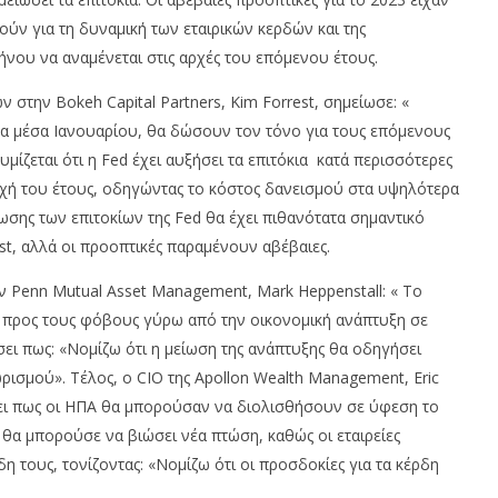
ούν για τη δυναμική των εταιρικών κερδών και της
ήνου να αναμένεται στις αρχές του επόμενου έτους.
στην Bokeh Capital Partners, Kim Forrest, σημείωσε: «
στα μέσα Ιανουαρίου, θα δώσουν τον τόνο για τους επόμενους
θυμίζεται ότι η Fed έχει αυξήσει τα επιτόκια κατά περισσότερες
ρχή του έτους, οδηγώντας το κόστος δανεισμού στα υψηλότερα
ωσης των επιτοκίων της Fed θα έχει πιθανότατα σημαντικό
st, αλλά οι προοπτικές παραμένουν αβέβαιες.
 Penn Mutual Asset Management, Mark Heppenstall: « Το
ε προς τους φόβους γύρω από την οικονομική ανάπτυξη σε
ει πως: «Νομίζω ότι η μείωση της ανάπτυξης θα οδηγήσει
ρισμού». Τέλος, ο CIO της Apollon Wealth Management, Eric
νει πως οι ΗΠΑ θα μπορούσαν να διολισθήσουν σε ύφεση το
 θα μπορούσε να βιώσει νέα πτώση, καθώς οι εταιρείες
τους, τονίζοντας: «Νομίζω ότι οι προσδοκίες για τα κέρδη