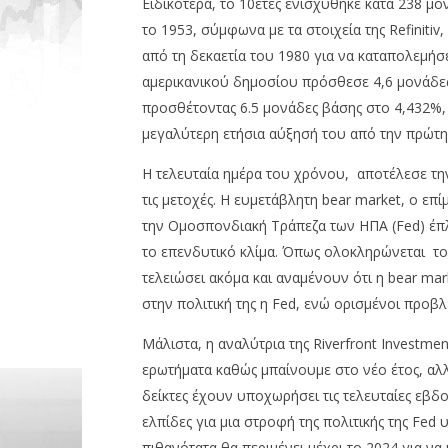
Ειδικότερα, το 10ετές ενισχύθηκε κατά 238 μ
το 1953, σύμφωνα με τα στοιχεία της Refinitiv
από τη δεκαετία του 1980 για να καταπολεμήσε
αμερικανικού δημοσίου πρόσθεσε 4,6 μονάδε
προσθέτοντας 6.5 μονάδες βάσης στο 4,432%, 
μεγαλύτερη ετήσια αύξησή του από την πρώτη 
Η τελευταία ημέρα του χρόνου, αποτέλεσε τη
τις μετοχές. Η ευμετάβλητη bear market, ο επ
την Ομοσπονδιακή Τράπεζα των ΗΠΑ (Fed) έπλ
το επενδυτικό κλίμα. Όπως ολοκληρώνεται το 
τελειώσει ακόμα και αναμένουν ότι η bear mar
στην πολιτική της η Fed, ενώ ορισμένοι προ
Μάλιστα, η αναλύτρια της Riverfront Investm
ερωτήματα καθώς μπαίνουμε στο νέο έτος, αλ
δείκτες έχουν υποχωρήσει τις τελευταίες εβδ
ελπίδες για μια στροφή της πολιτικής της Fe
πιθανότατα θα περιμένει μέχρι το 2024 για να 