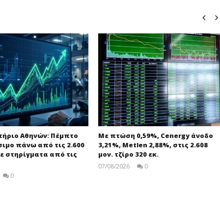
τήριο Αθηνών: Πέμπτο
Με πτώση 0,59%, Cenergy άνοδο
σιμο πάνω από τις 2.600
3,21%, Metlen 2,88%, στις 2.608
ε στηρίγματα από τις
μον. τζίρο 320 εκ.
07/08/2026
0
pressroom
0
Editors
Team