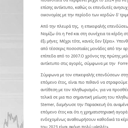
επίσης αντίκτυπο, καθώς οι επενδυτές ανησυχ
οικονομίας με την περίοδο των κερδών δ’ τριμ
Από την πλευρά της, η επικεφαλής επενδύσεων 
Νομίζω ότι η Fed και στη συνέχεια τα κέρδη 
έξι μήνες. Μέχρι τότε, κανείς δεν ξέρει». Υπεν
από τέσσερις ποσοστιαίες μονάδες από την α
επίπεδα από το 2007.Ο χρόνος της πρώτης μεί
αντίκτυπο στις αγορές, σύμφωνα με την Forre
Σύμφωνα με τον επικεφαλής επενδύσεων στην
επόμενο έτος, είναι πιο πιθανό να στραφούμ
αντίθεση με τον πληθωρισμό», για να προσθέσ
τελικά σε μια πιο σημαντική μείωση του πληθω
Sterner, διεμήνυσε την Παρασκευή ότι αναμέ
επόμενο έτος και ότι η χρηματιστηριακή αγορά
ενδεχομένως αναθεωρήσουν καθοδικά τα κέρδη 
του 2023 είναι ακόμη πολύ υψηλές».