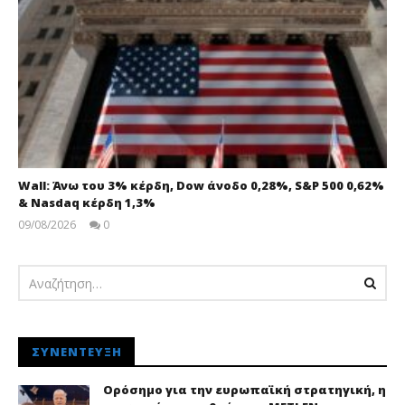
Wall: Άνω του 3% κέρδη, Dow άνοδο 0,28%, S&P 500 0,62%
& Nasdaq κέρδη 1,3%
09/08/2026
0
pressroom
ΣΥΝΈΝΤΕΥΞΗ
Ορόσημο για την ευρωπαϊκή στρατηγική, η