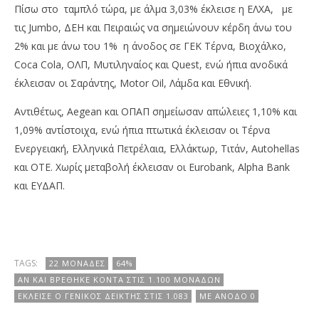
Πίσω στο ταμπλό τώρα, με άλμα 3,03% έκλεισε η ΕΛΧΑ, με
τις Jumbo, ΔΕΗ και Πειραιώς να σημειώνουν κέρδη άνω του
2% και με άνω του 1% η άνοδος σε ΓΕΚ Τέρνα, Βιοχάλκο,
Coca Cola, ΟΛΠ, Μυτιληναίος και Quest, ενώ ήπια ανοδικά
έκλεισαν οι Σαράντης, Motor Oil, Λάμδα και Εθνική.
Αντιθέτως, Aegean και ΟΠΑΠ σημείωσαν απώλειες 1,10% και
1,09% αντίστοιχα, ενώ ήπια πτωτικά έκλεισαν οι Τέρνα
Ενεργειακή, Ελληνικά Πετρέλαια, Ελλάκτωρ, Τιτάν, Autohellas
και ΟΤΕ. Χωρίς μεταβολή έκλεισαν οι Eurobank, Alpha Bank
και ΕΥΔΑΠ.
TAGS:
22 ΜΟΝΆΔΕΣ
64%
ΑΝ ΚΑΙ ΒΡΈΘΗΚΕ ΚΟΝΤΆ ΣΤΙΣ 1.100 ΜΟΝΆΔΩΝ
ΈΚΛΕΙΣΕ Ο ΓΕΝΙΚΌΣ ΔΕΊΚΤΗΣ ΣΤΙΣ 1.083
ΜΕ ΆΝΟΔΟ 0