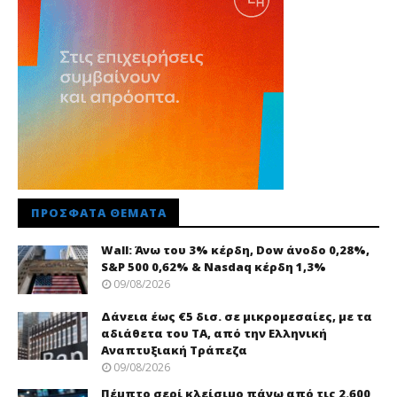
ΠΡΌΣΦΑΤΑ ΘΈΜΑΤΑ
Wall: Άνω του 3% κέρδη, Dow άνοδο 0,28%,
S&P 500 0,62% & Nasdaq κέρδη 1,3%
09/08/2026
Δάνεια έως €5 δισ. σε μικρομεσαίες, με τα
αδιάθετα του ΤΑ, από την Ελληνική
Αναπτυξιακή Τράπεζα
09/08/2026
Πέμπτο σερί κλείσιμο πάνω από τις 2.600