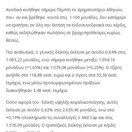
Ανοδικά κινήθηκε σήμερα Πέμπτη το Χρηματιστήριο Αθηνών,
που αν και βρέθηκε κοντά στις 1.100 μονάδες, δεν κατάφερε
να κρατήσει σε όλη την έκταση τα ενδοσυνεδριακά του κέρδη,
καθώς εκδηλώθηκαν πωλήσεις σε βραχυπρόθεσμες κυρίως
θέσεις.
Πιο αναλυτικά, ο γενικός δείκτης έκλεισε με άνοδο 0,64% στις
1.083,22 μονάδες, ενώ σήμερα κινήθηκε μεταξύ 1.094,16
μονάδων (+1,65%) και 1.079,08 μονάδων (+0,25%). Ο τζίρος
ανήλθε στα 118,88 εκατ. ευρώ και ο όγκος στα 35,36 εκατ.
NOW VIEWING
τεμάχια, ενώ μέσω προσυμφωνημένων πράξεων
Με άνοδο 0,64%, έκλεισε ο γενικός δείκτης στις
Wa
διακινήθηκαν 3,48 εκατ. τεμάχια
1.083,22 μονάδες
0,
Όσον αφορά τον δείκτη υψηλής κεφαλαιοποίησης, αυτός
10/03/2023
10/
pressroom
p
έκλεισε με άνοδο 0,62% στις 2.639,40 μονάδες, ενώ στο
+0,19% ολοκλήρωσε τις συναλλαγές ο Mid Cap και στις
1.570,09 μονάδες. Ο τραπεζικός δείκτης έκλεισε με κέρδη