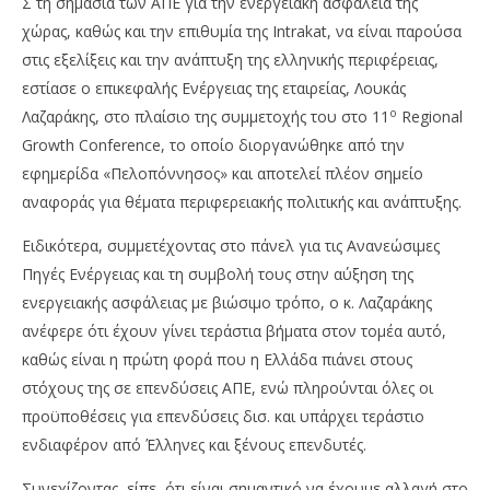
Σ τη σημασία των ΑΠΕ για την ενεργειακή ασφάλεια της
χώρας, καθώς και την επιθυμία της Intrakat, να είναι παρούσα
στις εξελίξεις και την ανάπτυξη της ελληνικής περιφέρειας,
εστίασε ο επικεφαλής Ενέργειας της εταιρείας, Λουκάς
ο
Λαζαράκης, στο πλαίσιο της συμμετοχής του στο 11
Regional
Growth Conference, το οποίο διοργανώθηκε από την
εφημερίδα «Πελοπόννησος» και αποτελεί πλέον σημείο
αναφοράς για θέματα περιφερειακής πολιτικής και ανάπτυξης.
Ειδικότερα, συμμετέχοντας στο πάνελ για τις Ανανεώσιμες
NOW VIEWING
Πηγές Ενέργειας και τη συμβολή τους στην αύξηση της
Intrakat: Μοχλός ανάπτυξης για την περιφέρεια,
Με
ενεργειακής ασφάλειας με βιώσιμο τρόπο, ο κ. Λαζαράκης
αποτελούν οι ΑΠΕ
2,8
ανέφερε ότι έχουν γίνει τεράστια βήματα στον τομέα αυτό,
19/03/2023
19/
καθώς είναι η πρώτη φορά που η Ελλάδα πιάνει στους
pressroom
p
στόχους της σε επενδύσεις ΑΠΕ, ενώ πληρούνται όλες οι
προϋποθέσεις για επενδύσεις δισ. και υπάρχει τεράστιο
ενδιαφέρον από Έλληνες και ξένους επενδυτές.
Συνεχίζοντας, είπε ότι είναι σημαντικό να έχουμε αλλαγή στο