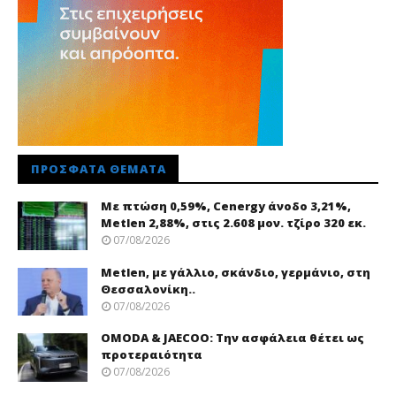
ΠΡΌΣΦΑΤΑ ΘΈΜΑΤΑ
Με πτώση 0,59%, Cenergy άνοδο 3,21%,
Metlen 2,88%, στις 2.608 μον. τζίρο 320 εκ.
07/08/2026
Metlen, με γάλλιο, σκάνδιο, γερμάνιο, στη
Θεσσαλονίκη..
07/08/2026
OMODA & JAECOO: Την ασφάλεια θέτει ως
προτεραιότητα
07/08/2026