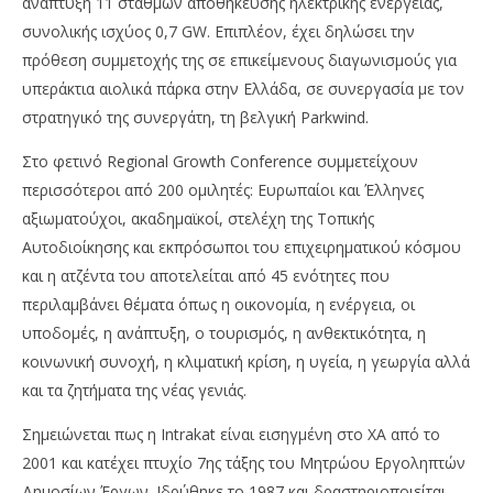
ανάπτυξη 11 σταθμών αποθήκευσης ηλεκτρικής ενέργειας,
συνολικής ισχύος 0,7 GW. Επιπλέον, έχει δηλώσει την
πρόθεση συμμετοχής της σε επικείμενους διαγωνισμούς για
υπεράκτια αιολικά πάρκα στην Ελλάδα, σε συνεργασία με τον
στρατηγικό της συνεργάτη, τη βελγική Parkwind.
Στο φετινό Regional Growth Conference συμμετείχουν
περισσότεροι από 200 ομιλητές: Ευρωπαίοι και Έλληνες
αξιωματούχοι, ακαδημαϊκοί, στελέχη της Τοπικής
Αυτοδιοίκησης και εκπρόσωποι του επιχειρηματικού κόσμου
και η ατζέντα του αποτελείται από 45 ενότητες που
περιλαμβάνει θέματα όπως η οικονομία, η ενέργεια, οι
υποδομές, η ανάπτυξη, ο τουρισμός, η ανθεκτικότητα, η
κοινωνική συνοχή, η κλιματική κρίση, η υγεία, η γεωργία αλλά
και τα ζητήματα της νέας γενιάς.
Σημειώνεται πως η Intrakat είναι εισηγμένη στο ΧΑ από το
2001 και κατέχει πτυχίο 7ης τάξης του Μητρώου Εργοληπτών
Δημοσίων Έργων. Ιδρύθηκε το 1987 και δραστηριοποιείται