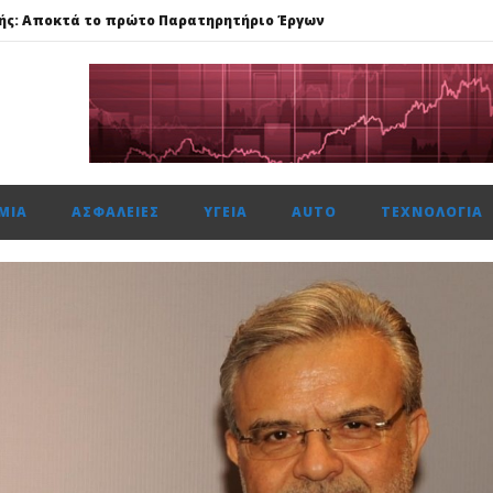
ής: Αποκτά το πρώτο Παρατηρητήριο Έργων
μενη χρονιά, στους δείκτες FTSE4Good
αμβανόμενα λειτουργικά κέρδη €53,6 εκατ. και νέες εκταμιεύσεις
ση κερδών περιόρισε τη δυναμική στο Χρηματιστήριο Αθηνών
: Στα €393 εκατ. τα κέρδη, στα €734 εκατ. τα EBITDA
ΜΊΑ
ΑΣΦΆΛΕΙΕΣ
ΥΓΕΊΑ
AUTO
ΤΕΧΝΟΛΟΓΊΑ
ής: Αποκτά το πρώτο Παρατηρητήριο Έργων