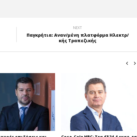
NEXT
Παγκρήτια: Αναν/μένη πλατφόρμα Ηλεκτρ/
κής Τραπεζικής
σχυρές επιδόσεις και
Coca-Cola HBC: Στα €524,4 εκατ. τα