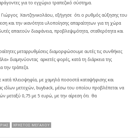
ράγοντες για το εγχώριο τραπεζικό σύστημα.
 Γιώργος Χαντζηνικολάου, εξήγησε ότι ο ρυθμός αύξησης του
εση και την ικανότητα υλοποίησης απαραίτητων για τη χώρα
υτές απαιτούν διαφάνεια, προβλεψιμότητα, σταθερότητα και
ραίτητες μεταρρυθμίσεις διαμορφώσουμε αυτές τις συνθήκες
άλα» διαμηνύοντας αρκετές φορές, κατά τη διάρκεια της
α την τράπεζα.
ε κατά πλειοψηφία, με χαμηλά ποσοστά καταψήφισης και
ς ιδίων μετοχών, buyback, μέσω του οποίου προβλέπεται να
ών μεταξύ 0,75 με 5 ευρώ, με την αίρεση ότι θα
ΡΊΑΣ
ΧΡΉΣΤΟΣ ΜΕΓΆΛΟΥ