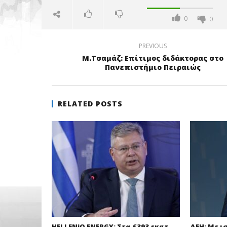
0
0
PREVIOUS
Μ.Τσαμάζ: Επίτιμος διδάκτορας στο
Πανεπιστήμιο Πειραιώς
RELATED POSTS
HELLENiQ ENERGY: Στα €393 εκατ.
ΔΕΗ: Με ι