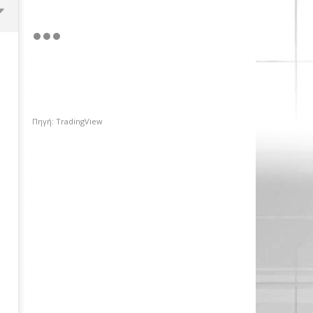
Πηγή: TradingView
Με επαναλαμβανόμενα
λειτουργικά κέρδη €53,6 εκατ.
και νέες εκταμιεύσεις €2 δισ. η
CrediaBank
29/06/2023
pressroom