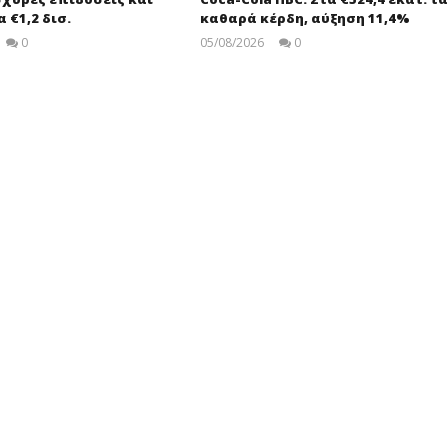
 €1,2 δισ.
καθαρά κέρδη, αύξηση 11,4%
0
05/08/2026
0
pressroom
pressroom