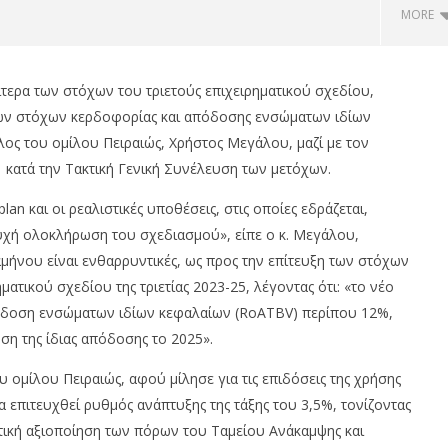
MORE
ίτερα των στόχων του τριετούς επιχειρηματικού σχεδίου,
ων στόχων κερδοφορίας και απόδοσης ενσώματων ιδίων
ς του ομίλου Πειραιώς, Χρήστος Μεγάλου, μαζί με τον
κατά την Τακτική Γενική Συνέλευση των μετόχων.
an και οι ρεαλιστικές υποθέσεις, στις οποίες εδράζεται,
τυχή ολοκλήρωση του σχεδιασμού», είπε ο κ. Μεγάλου,
μήνου είναι ενθαρρυντικές, ως προς την επίτευξη των στόχων
ια Αττικής: Αποκτά το
ΟΤΕ: Για 18η συνεχόμενη χρονιά,
ατικού σχεδίου της τριετίας 2023-25, λέγοντας ότι: «το νέο
αρατηρητήριο Έργων
στους δείκτες FTSE4Good
απόδοση ενσώματων ιδίων κεφαλαίων (RoATBV) περίπου 12%,
29/06/2023
om
pressroom
ση της ίδιας απόδοσης το 2025».
μίλου Πειραιώς, αφού μίλησε για τις επιδόσεις της χρήσης
θα επιτευχθεί ρυθμός ανάπτυξης της τάξης του 3,5%, τονίζοντας
τική αξιοποίηση των πόρων του Ταμείου Ανάκαμψης και