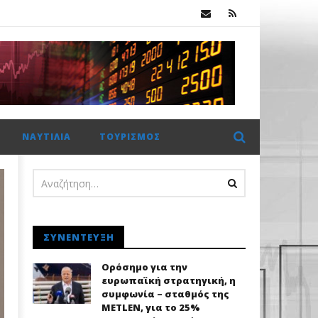
 €2 δισ. η CrediaBank
ΝΑΥΤΙΛΊΑ
ΤΟΥΡΙΣΜΌΣ
ΣΥΝΈΝΤΕΥΞΗ
Ορόσημο για την
ευρωπαϊκή στρατηγική, η
συμφωνία – σταθμός της
METLEN, για το 25%