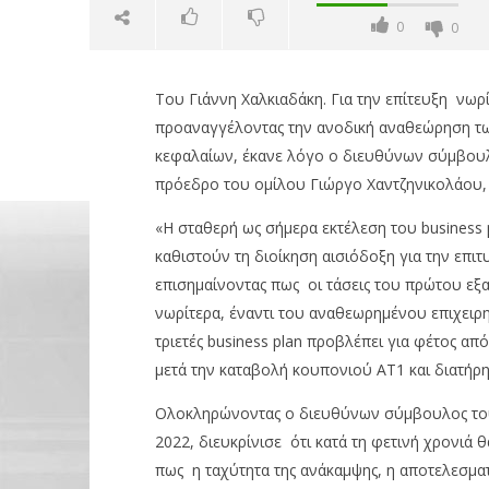
0
0
Του Γιάννη Χαλκιαδάκη. Για την επίτευξη νωρ
προαναγγέλοντας την ανοδική αναθεώρηση τ
κεφαλαίων, έκανε λόγο ο διευθύνων σύμβουλο
πρόεδρο του ομίλου Γιώργο Χαντζηνικολάου, 
«Η σταθερή ως σήμερα εκτέλεση του business pl
NOW VIEWING
καθιστούν τη διοίκηση αισιόδοξη για την επι
επισημαίνοντας πως οι τάσεις του πρώτου εξα
Πειραιώς: Ανοδική αναθεώρηση
Περιφέρε
νωρίτερα, έναντι του αναθεωρημένου επιχειρημ
της φετινής κερδοφορίας
πρώτο Π
τριετές business plan προβλέπει για φέτος 
29/06/2023
29/06/2023
pressroom
pressro
μετά την καταβολή κουπονιού ΑΤ1 και διατήρη
Ολοκληρώνοντας ο διευθύνων σύμβουλος του ο
2022, διευκρίνισε ότι κατά τη φετινή χρονιά 
πως η ταχύτητα της ανάκαμψης, η αποτελεσμα