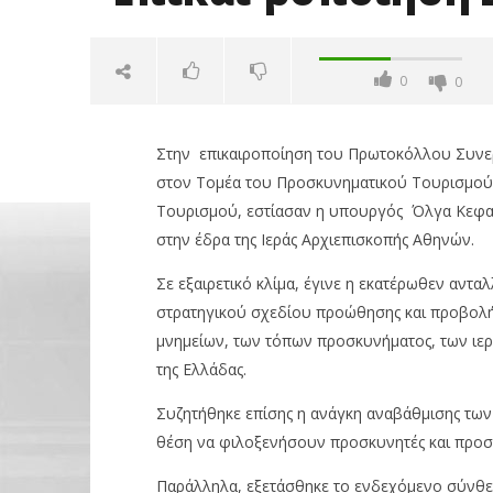
0
0
Στην επικαιροποίηση του Πρωτοκόλλου Συνερ
στον Τομέα του Προσκυνηματικού Τουρισμού μ
Τουρισμού, εστίασαν η υπουργός Όλγα Κεφαλ
στην έδρα της Ιεράς Αρχιεπισκοπής Αθηνών.
Σε εξαιρετικό κλίμα, έγινε η εκατέρωθεν αντ
NOW VIEWING
στρατηγικού σχεδίου προώθησης και προβολής
μνημείων, των τόπων προσκυνήματος, των ιερ
Ολ. Κεφαλογιάννη-
Wall: Άν
της Ελλάδας.
Αρχιεπίσκοπος: Επικαι-
άνοδο 0,
ροποίηση Συνεργασίας
Nasdaq κ
Συζητήθηκε επίσης η ανάγκη αναβάθμισης των
14/07/2023
14/07/2023
pressroom
pressro
θέση να φιλοξενήσουν προσκυνητές και προσκ
Παράλληλα, εξετάσθηκε το ενδεχόμενο σύνθεσ