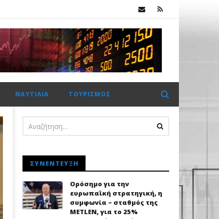
.
Πέμπτο σερί κλείσιμο πάνω από τις 2.600 μονάδες για το Χρηματιστήριο Αθηνών με ώθηση από το εξωτερικό
ΝΑΥΤΙΛΊΑ
ΤΟΥΡΙΣΜΌΣ
ΣΥΝΈΝΤΕΥΞΗ
Ορόσημο για την
ευρωπαϊκή στρατηγική, η
συμφωνία – σταθμός της
METLEN, για το 25%