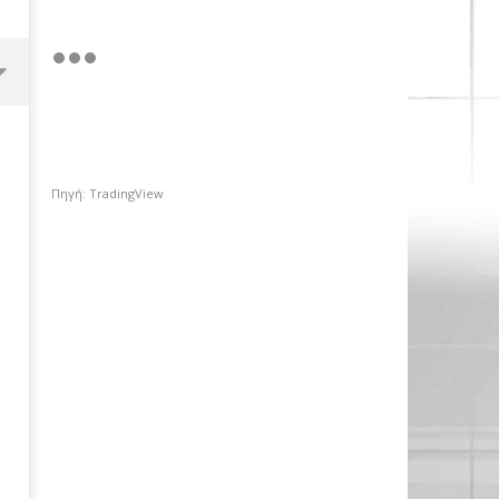
Πηγή: TradingView
Πέμπτο σερί κλείσιμο πάνω
από τις 2.600 μονάδες για το
Χρηματιστήριο Αθηνών με
ώθηση από το εξωτερικό
14/07/2023
pressroom