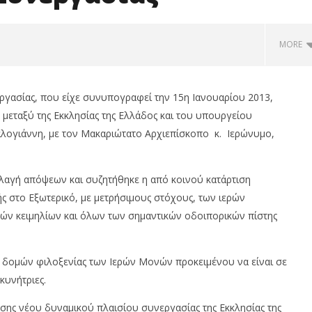
MORE
γασίας, που είχε συνυπογραφεί την 15η Ιανουαρίου 2013,
εταξύ της Εκκλησίας της Ελλάδος και του υπουργείου
ογιάννη, με τον Μακαριώτατο Αρχιεπίσκοπο κ. Ιερώνυμο,
αλλαγή απόψεων και συζητήθηκε η από κοινού κατάρτιση
 στο Εξωτερικό, με μετρήσιμους στόχους, των ιερών
ών κειμηλίων και όλων των σημαντικών οδοιπορικών πίστης
ω του 3% κέρδη, Dow
Ελληνική Αναπτυξιακή Τράπεζα,
28%, S&P 500 0,62% &
ανοίγει δρόμο για δάνεια σε
έρδη 1,3%
μικρομεσαίες..
 δομών φιλοξενίας των Ιερών Μονών προκειμένου να είναι σε
14/07/2023
om
pressroom
υνήτριες.
ης νέου δυναμικού πλαισίου συνεργασίας της Εκκλησίας της