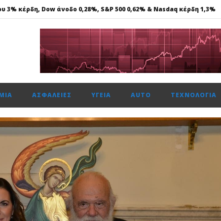
ου 3% κέρδη, Dow άνοδο 0,28%, S&P 500 0,62% & Nasdaq κέρδη 1,3%
Αναπτυξιακή Τράπεζα, ανοίγει δρόμο για δάνεια σε μικρομεσαίες.
νά με 11 πολλαπλές διακρίσεις, στα Loyalty Awards 2026
ενιάς τεχνολογία DM 5.0 Super Hybrid
ΜΊΑ
ΑΣΦΆΛΕΙΕΣ
ΥΓΕΊΑ
AUTO
ΤΕΧΝΟΛΟΓΊΑ
ου 3% κέρδη, Dow άνοδο 0,28%, S&P 500 0,62% & Nasdaq κέρδη 1,3%