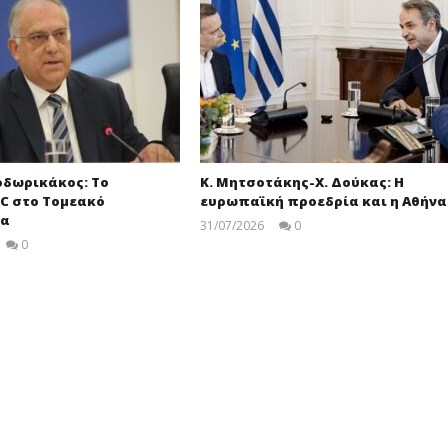
οδωρικάκος: Το
Κ. Μητσοτάκης-Χ. Δούκας: Η
C στο Τομεακό
ευρωπαϊκή προεδρία και η Αθήνα
μα
31/07/2026
0
pressroom
0
pressroom