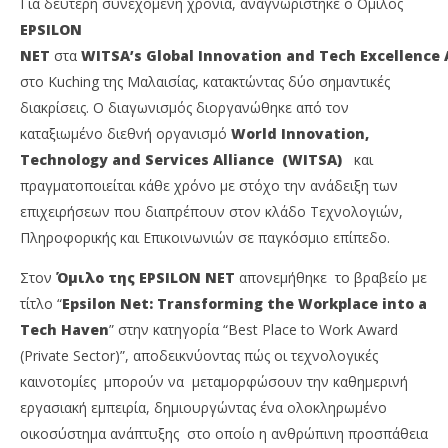
Για δεύτερη συνεχόμενη χρονιά, αναγνωρίστηκε ο Ομιλος
EPSILON
NET
στα
WITSA’s Global Innovation and Tech Excellence
στο Kuching της Μαλαισίας, κατακτώντας δύο σημαντικές
διακρίσεις. O διαγωνισμός διοργανώθηκε από τον
καταξιωμένο διεθνή οργανισμό
World Innovation,
Technology and Services Alliance
(WITSA)
και
πραγματοποιείται κάθε χρόνο με στόχο την ανάδειξη των
επιχειρήσεων που διαπρέπουν στον κλάδο Τεχνολογιών,
NOW VIEWING
Πληροφορικής και Επικοινωνιών σε παγκόσμιο επίπεδο.
EPSILON NET: Με 2 διακρίσεις στα WITSA’s, στην
Με
Στον
Όμιλο της EPSILON NET
απονεμήθηκε το βραβείο με
κορυφή της τεχνολογικής καινοτομίας
2,8
τίτλο “
Epsilon Net: Transforming the Workplace into a
13/10/2023
13/
Tech Haven
” στην κατηγορία “Best Place to Work Award
pressroom
p
(Private Sector)”, αποδεικνύοντας πώς οι τεχνολογικές
καινοτομίες μπορούν να μεταμορφώσουν την καθημερινή
εργασιακή εμπειρία, δημιουργώντας ένα ολοκληρωμένο
οικοσύστημα ανάπτυξης στο οποίο η ανθρώπινη προσπάθεια