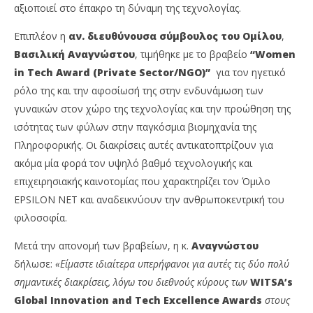
αξιοποιεί στο έπακρο τη δύναμη της τεχνολογίας.
Επιπλέον η
αν. διευθύνουσα σύμβουλος του Ομίλου
,
Βασιλική Αναγνώστου
, τιμήθηκε με το βραβείο
“Women
in Tech Award (Private Sector/NGO)”
για τον ηγετικό
ρόλο της και την αφοσίωσή της στην ενδυνάμωση των
γυναικών στον χώρο της τεχνολογίας και την προώθηση της
ισότητας των φύλων στην παγκόσμια βιομηχανία της
Πληροφορικής. Οι διακρίσεις αυτές αντικατοπτρίζουν για
ακόμα μία φορά τον υψηλό βαθμό τεχνολογικής και
επιχειρησιακής καινοτομίας που χαρακτηρίζει τον Όμιλο
EPSILON NET και αναδεικνύουν την ανθρωποκεντρική του
φιλοσοφία.
Μετά την απονομή των βραβείων, η κ.
Αναγνώστου
δήλωσε:
«Είμαστε ιδιαίτερα υπερήφανοι για αυτές τις δύο πολύ
σημαντικές διακρίσεις, λόγω του διεθνούς κύρους των
WITSA’s
Global Innovation and Tech Excellence Awards
στους