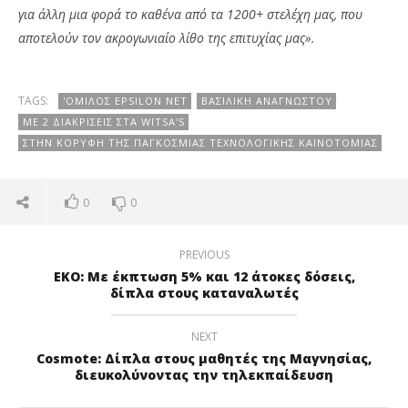
για άλλη μια φορά το καθένα από τα 1200+ στελέχη μας, που
αποτελούν τον ακρογωνιαίο λίθο της επιτυχίας μας».
TAGS:
'ΟΜΙΛΟΣ EPSILON NET
ΒΑΣΙΛΙΚΉ ΑΝΑΓΝΏΣΤΟΥ
ΜΕ 2 ΔΙΑΚΡΊΣΕΙΣ ΣΤΑ WITSA'S
ΣΤΗΝ ΚΟΡΥΦΉ ΤΗΣ ΠΑΓΚΌΣΜΙΑΣ ΤΕΧΝΟΛΟΓΙΚΉΣ ΚΑΙΝΟΤΟΜΊΑΣ
0
0
PREVIOUS
ΕΚΟ: Mε έκπτωση 5% και 12 άτοκες δόσεις,
δίπλα στους καταναλωτές
NEXT
Cosmote: Δίπλα στους μαθητές της Μαγνησίας,
διευκολύνοντας την τηλεκπαίδευση