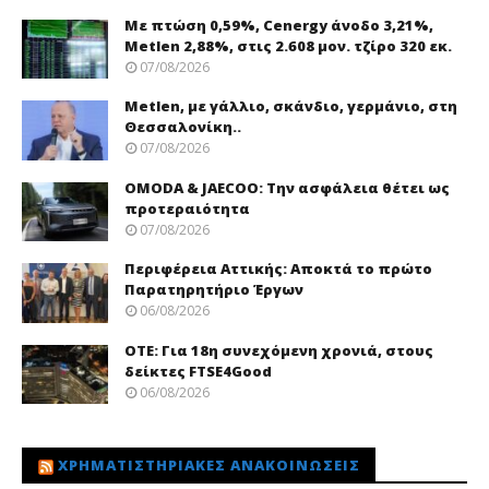
Με πτώση 0,59%, Cenergy άνοδο 3,21%,
Metlen 2,88%, στις 2.608 μον. τζίρο 320 εκ.
07/08/2026
Metlen, με γάλλιο, σκάνδιο, γερμάνιο, στη
Θεσσαλονίκη..
07/08/2026
OMODA & JAECOO: Την ασφάλεια θέτει ως
προτεραιότητα
07/08/2026
Περιφέρεια Αττικής: Αποκτά το πρώτο
Παρατηρητήριο Έργων
06/08/2026
ΟΤΕ: Για 18η συνεχόμενη χρονιά, στους
δείκτες FTSE4Good
06/08/2026
ΧΡΗΜΑΤΙΣΤΗΡΙΑΚΈΣ ΑΝΑΚΟΙΝΏΣΕΙΣ