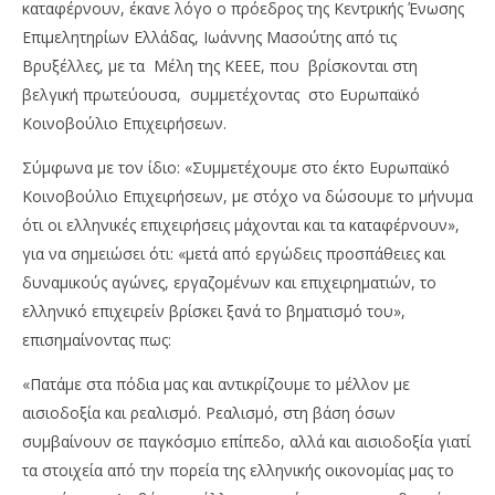
καταφέρνουν, έκανε λόγο ο πρόεδρος της Κεντρικής Ένωσης
Επιμελητηρίων Ελλάδας, Ιωάννης Μασούτης από τις
Βρυξέλλες, με τα Μέλη της ΚΕΕΕ, που βρίσκονται στη
βελγική πρωτεύουσα, συμμετέχοντας στο Eυρωπαϊκό
Kοινοβούλιο Eπιχειρήσεων.
Σύμφωνα με τον ίδιο: «Συμμετέχουμε στο έκτο Ευρωπαϊκό
Κοινοβούλιο Επιχειρήσεων, με στόχο να δώσουμε το μήνυμα
NOW VIEWING
ότι οι ελληνικές επιχειρήσεις μάχονται και τα καταφέρνουν»,
Ιωάννης Μασούτης: Το επιχειρείν, βρίσκει ξανά
Πέ
για να σημειώσει ότι: «μετά από εργώδεις προσπάθειες και
το βηματισμό του
μο
δυναμικούς αγώνες, εργαζομένων και επιχειρηματιών, το
απ
20/11/2023
ελληνικό επιχειρείν βρίσκει ξανά το βηματισμό του»,
pressroom
20/
επισημαίνοντας πως:
p
«Πατάμε στα πόδια μας και αντικρίζουμε το μέλλον με
αισιοδοξία και ρεαλισμό. Ρεαλισμό, στη βάση όσων
συμβαίνουν σε παγκόσμιο επίπεδο, αλλά και αισιοδοξία γιατί
τα στοιχεία από την πορεία της ελληνικής οικονομίας μας το