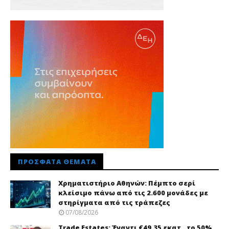
ΠΡΌΣΦΑΤΑ ΘΈΜΑΤΑ
Χρηματιστήριο Αθηνών: Πέμπτο σερί
κλείσιμο πάνω από τις 2.600 μονάδες με
στηρίγματα από τις τράπεζες
07/08/2026
Trade Εstates: Έναντι €49,35 εκατ., το 50%