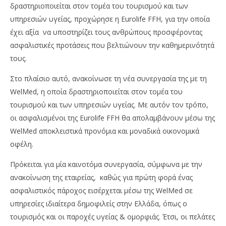
δραστηριοποιείται στον τομέα του τουρισμού και των
υπηρεσιών υγείας, προχώρησε η Eurolife FFH, για την οποία
έχει αξία να υποστηρίζει τους ανθρώπους προσφέροντας
ασφαλιστικές προτάσεις που βελτιώνουν την καθημερινότητά
τους.
Στο πλαίσιο αυτό, ανακοίνωσε τη νέα συνεργασία της με τη
WelMed, η οποία δραστηριοποιείται στον τομέα του
τουρισμού και των υπηρεσιών υγείας. Με αυτόν τον τρόπο,
NOW VIEWING
οι ασφαλισμένοι της Eurolife FFH θα απολαμβάνουν μέσω της
Eurolife FFH: Καινοτόμα στρατηγική συνεργασία
Χρ
WelMed αποκλειστικά προνόμια και μοναδικά οικονομικά
με τη WelMed
πά
οφέλη.
τι
03/11/2023
pressroom
03/
Πρόκειται για μία καινοτόμα συνεργασία, σύμφωνα με την
p
ανακοίνωση της εταιρείας, καθώς για πρώτη φορά ένας
ασφαλιστικός πάροχος εισέρχεται μέσω της WelMed σε
υπηρεσίες ιδιαίτερα δημοφιλείς στην Ελλάδα, όπως ο
τουρισμός και οι παροχές υγείας & ομορφιάς. Έτσι, οι πελάτες