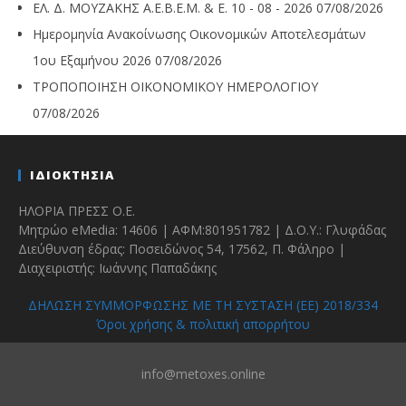
ΕΛ. Δ. ΜΟΥΖΑΚΗΣ Α.Ε.Β.Ε.Μ. & Ε. 10 - 08 - 2026
07/08/2026
Ημερομηνία Ανακοίνωσης Οικονομικών Αποτελεσμάτων
1ου Εξαμήνου 2026
07/08/2026
ΤΡΟΠΟΠΟΙΗΣΗ ΟΙΚΟΝΟΜΙΚΟΥ ΗΜΕΡΟΛΟΓΙΟΥ
07/08/2026
ΙΔΙΟΚΤΗΣΙΑ
ΗΛΟΡΙΑ ΠΡΕΣΣ Ο.Ε.
Μητρώο eMedia: 14606 | ΑΦΜ:801951782 | Δ.Ο.Υ.: Γλυφάδας
Διεύθυνση έδρας: Ποσειδώνος 54, 17562, Π. Φάληρο |
Διαχειριστής: Ιωάννης Παπαδάκης
ΔΗΛΩΣΗ ΣΥΜΜΟΡΦΩΣΗΣ ΜΕ ΤΗ ΣΥΣΤΑΣΗ (ΕΕ) 2018/334
Όροι χρήσης & πολιτική απορρήτου
info@metoxes.online