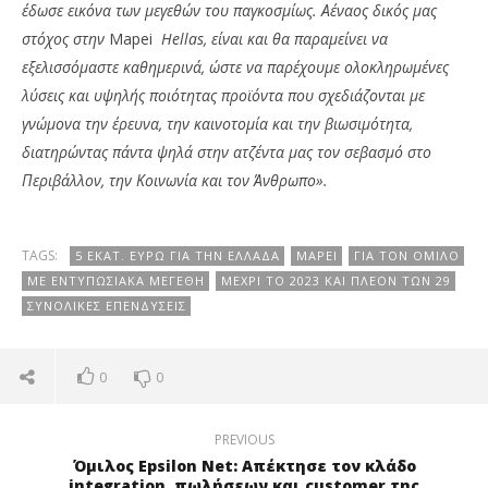
έδωσε εικόνα των μεγεθών του παγκοσμίως. Αέναος δικός μας
στόχος στην
Mapei
Hellas, είναι και θα παραμείνει να
εξελισσόμαστε καθημερινά, ώστε να παρέχουμε ολοκληρωμένες
λύσεις και υψηλής ποιότητας προϊόντα που σχεδιάζονται με
γνώμονα την έρευνα, την καινοτομία και την βιωσιμότητα,
διατηρώντας πάντα ψηλά στην ατζέντα μας τον σεβασμό στο
Περιβάλλον, την Κοινωνία και τον Άνθρωπο».
TAGS:
5 ΕΚΑΤ. ΕΥΡΏ ΓΙΑ ΤΗΝ ΕΛΛΆΔΑ
MAPEI
ΓΙΑ ΤΟΝ ΌΜΙΛΟ
ΜΕ ΕΝΤΥΠΩΣΙΑΚΆ ΜΕΓΈΘΗ
ΜΈΧΡΙ ΤΟ 2023 ΚΑΙ ΠΛΈΟΝ ΤΩΝ 29
ΣΥΝΟΛΙΚΈΣ ΕΠΕΝΔΎΣΕΙΣ
0
0
PREVIOUS
Όμιλος Epsilon Net: Απέκτησε τον κλάδο
integration, πωλήσεων και customer της