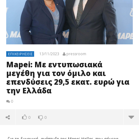
13/11/2023
pressroom
ΕΠΙΧΕΙΡΉΣΕΙΣ
Mapei: Με εντυπωσιακά
μεγέθη για τον όμιλο και
επενδύσεις 29,5 εκατ. ευρώ για
την Ελλάδα
0
0
0
Για τη δυναμική ανάπτυξη της Mapei Hellas, που σήμερα