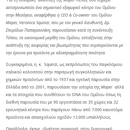
αντιπροσωπεύει ένα σημαντικό εξαγωγικό κέντρο του Ομίλου
στην Μεσόγειο, αναφέρθηκε η CEO & Co-owner του Ομίλου
Mapei, Veronica Squinzi, που με τον γενικό διευθυντή, Δρ.
Σπυρίδων Παπαγιαννάκη, παρουσίασαν
κατά τη συνέντευξη
Τύπου, τα οικονομικά μεγέθη του Ομίλου, εστιάζοντας στην
ανάπτυξη της αειφορίας και βιωσιμότητας που συμπορεύονται με
την έρευνα για προϊόντα με αδιαπραγμάτευτη ποιότητα.
Συγκεκριμένα, η κ. Squinzi, ως εκπρόσωπος του παγκόσμιου
NOW VIEWING
ιταλικού κολοσσού στην παραγωγή συγκολλητικών και
Mapei: Με εντυπωσιακά μεγέθη για τον όμιλο και
OM
χημικών προϊόντων από το 1937 και ηγετική παρουσία στην
επενδύσεις 29,5 εκατ. ευρώ για την Ελλάδα
πρ
Ελλάδα από το 2001, παρουσίασε την ιστορία της
Mapei
αλλά
13/11/2023
13/
και τα στοιχεία που συνθέτουν το DNA του Ομίλου όπως τη
pressroom
p
διεθνή παρουσία του με 90 εργοστάσια σε 35 χώρες και 32
ερευνητικά κέντρα που παράγουν πάνω από 7.000 καινοτόμα
προϊόντα και απασχολούν σχεδόν 12.000 υπαλλήλους.
Παράλληλα, έκανε ιδιαίτερη αναφορά στον διαχρονικό