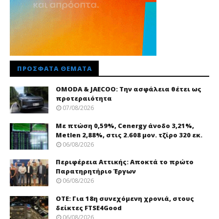
ΠΡΌΣΦΑΤΑ ΘΈΜΑΤΑ
OMODA & JAECOO: Την ασφάλεια θέτει ως
προτεραιότητα
07/08/2026
Με πτώση 0,59%, Cenergy άνοδο 3,21%,
Metlen 2,88%, στις 2.608 μον. τζίρο 320 εκ.
06/08/2026
Περιφέρεια Αττικής: Αποκτά το πρώτο
Παρατηρητήριο Έργων
06/08/2026
ΟΤΕ: Για 18η συνεχόμενη χρονιά, στους
δείκτες FTSE4Good
06/08/2026