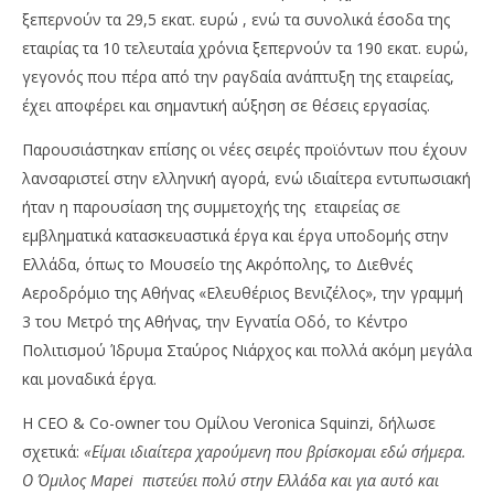
ξεπερνούν τα 29,5 εκατ. ευρώ , ενώ τα συνολικά έσοδα της
εταιρίας τα 10 τελευταία χρόνια ξεπερνούν τα 190 εκατ. ευρώ,
γεγονός που πέρα από την ραγδαία ανάπτυξη της εταιρείας,
έχει αποφέρει και σημαντική αύξηση σε θέσεις εργασίας.
Παρουσιάστηκαν επίσης οι νέες σειρές προϊόντων που έχουν
λανσαριστεί στην ελληνική αγορά, ενώ ιδιαίτερα εντυπωσιακή
ήταν η παρουσίαση της συμμετοχής της εταιρείας σε
εμβληματικά κατασκευαστικά έργα και έργα υποδομής στην
Ελλάδα, όπως το Μουσείο της Ακρόπολης, το Διεθνές
Αεροδρόμιο της Αθήνας «Ελευθέριος Βενιζέλος», την γραμμή
3 του Μετρό της Αθήνας, την Εγνατία Οδό, το Κέντρο
Πολιτισμού Ίδρυμα Σταύρος Νιάρχος και πολλά ακόμη μεγάλα
και μοναδικά έργα.
Η CEO & Co-owner του Ομίλου Veronica Squinzi, δήλωσε
σχετικά:
«Είμαι ιδιαίτερα χαρούμενη που βρίσκομαι εδώ σήμερα.
Ο Όμιλος Mapei πιστεύει πολύ στην Ελλάδα και για αυτό και