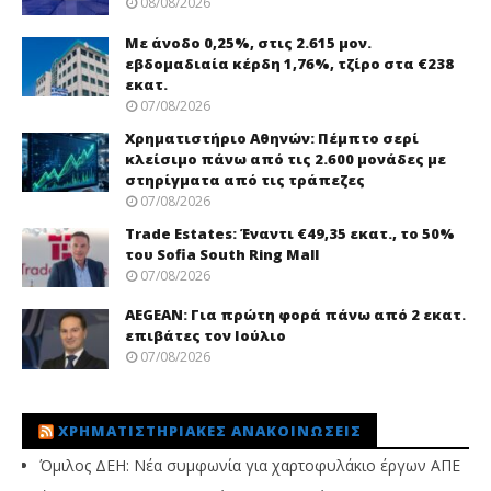
08/08/2026
Με άνοδο 0,25%, στις 2.615 μον.
εβδομαδιαία κέρδη 1,76%, τζίρο στα €238
εκατ.
07/08/2026
Χρηματιστήριο Αθηνών: Πέμπτο σερί
κλείσιμο πάνω από τις 2.600 μονάδες με
στηρίγματα από τις τράπεζες
07/08/2026
Trade Εstates: Έναντι €49,35 εκατ., το 50%
του Sofia South Ring Mall
07/08/2026
AEGEAN: Για πρώτη φορά πάνω από 2 εκατ.
επιβάτες τον Ιούλιο
07/08/2026
ΧΡΗΜΑΤΙΣΤΗΡΙΑΚΈΣ ΑΝΑΚΟΙΝΏΣΕΙΣ
Όμιλος ΔΕΗ: Νέα συμφωνία για χαρτοφυλάκιο έργων ΑΠΕ