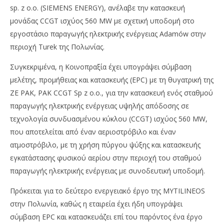
sp. z o.o. (SIEMENS ENERGY), ανέλαβε την κατασκευή
μονάδας CCGT ισχύος 560 MW με σχετική υποδομή στο
εργοστάσιο παραγωγής ηλεκτρικής ενέργειας Adamów στην
περιοχή Turek της Πολωνίας.
Συγκεκριμένα, η Κοινοπραξία έχει υπογράψει σύμβαση
μελέτης, προμήθειας και κατασκευής (EPC) με τη θυγατρική της
NOW VIEWING
ZE PAK, PAK CCGT Sp z o.o., για την κατασκευή ενός σταθμού
Mytilineos: Ανακοίνωση
Όμ
παραγωγής ηλεκτρικής ενέργειας υψηλής απόδοσης σε
A.
04/04/2024
τεχνολογία συνδυασμένου κύκλου (CCGT) ισχύος 560 MW,
press-
04/
που αποτελείται από έναν αεριοστρόβιλο και έναν
room
p
ατμοστρόβιλο, με τη χρήση πύργου ψύξης και κατασκευής
ro
εγκατάστασης φυσικού αερίου στην περιοχή του σταθμού
παραγωγής ηλεκτρικής ενέργειας με συνοδευτική υποδομή.
Πρόκειται για το δεύτερο ενεργειακό έργο της MYTILINEOS
στην Πολωνία, καθώς η εταιρεία έχει ήδη υπογράψει
σύμβαση EPC και κατασκευάζει επί του παρόντος ένα έργο