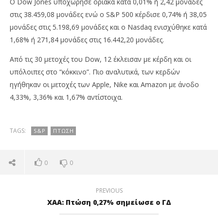
O Dow Jones υποχώρησε οριακά κατά 0,01% ή 2,42 μονάδες
στις 38.459,08 μονάδες ενώ ο S&P 500 κέρδισε 0,74% ή 38,05
μονάδες στις 5.198,69 μονάδες και ο Nasdaq ενισχύθηκε κατά
1,68% ή 271,84 μονάδες στις 16.442,20 μονάδες.
Από τις 30 μετοχές του Dow, 12 έκλεισαν με κέρδη και οι
υπόλοιπες στο “κόκκινο”. Πιο αναλυτικά, των κερδών
NOW VIEWING
ηγήθηκαν οι μετοχές των Apple, Nike και Amazon με άνοδο
4,33%, 3,36% και 1,67% αντίστοιχα.
S&P: Πτώση κατά 0,74%
Πέ
μο
12/04/2024
απ
press-
TAGS:
S&P
ΠΤΏΣΗ
room
12/
p
ro
0
0
PREVIOUS
ΧΑΑ: Πτώση 0,27% σημείωσε ο ΓΔ