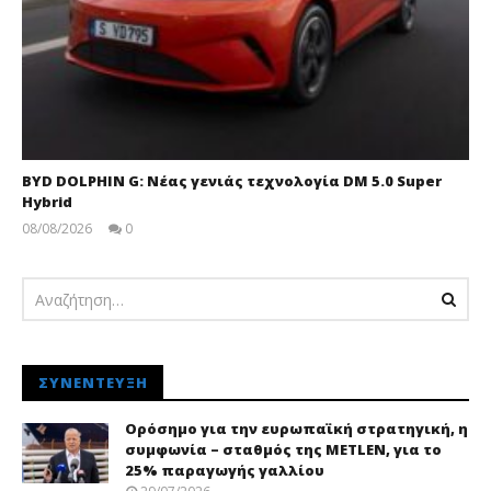
BYD DOLPHIN G: Νέας γενιάς τεχνολογία DM 5.0 Super
Hybrid
08/08/2026
0
pressroom
ΣΥΝΈΝΤΕΥΞΗ
Ορόσημο για την ευρωπαϊκή στρατηγική, η
συμφωνία – σταθμός της METLEN, για το
25% παραγωγής γαλλίου