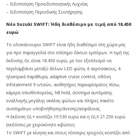
– Ειδοποίηση Προειδοποιητικής Λυχνίας
– Ειδοποίηση Περιοδικής Συντήρησης
Νέο Suzuki SWIFT: Ήδη διαθέσιμο με τιμή από 18.450
ευρώ
Το ολοκαίνουριο SWIFT είναι ήδη διαθέσιμο στη χώρα μας
για προ παραγγελία στο επίσημο δίκτυο εμπόρων. Η τιμή της
έκδοσης GL είναι 18.450 ευρώ, με τον εξοπλισμό να
περιλαμβάνει μεταξύ άλλων LED φώτα, 6 αερόσακους, 4
ηλεκτρικά παράθυρα, adaptive cruise control, οθόνη
Infotainment 9 ιντσών, αισθητήρες παρκαρίσματος πίσω,
κάμερα οπισθοπορείας, hill hold, σύστημα αυτόματης
εναλλαγής μεγάλης σκάλας φώτων και πλήρες πακέτο
συστημάτων υποβοήθησης/άνεσης/ασφάλειας.
Η έκδοση GL+ κοστίζει 19.530 ευρώ και η GLX 21.250 ευρώ
(εκδόσεις με χειροκίνητο κιβώτιο).
Το SWIFT με κίνηση και στους τέσσερις τροχούς κοστίζει από