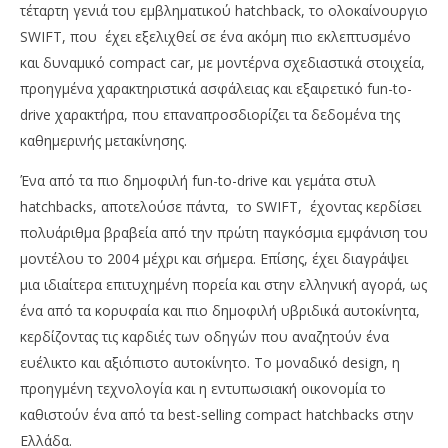
τέταρτη γενιά του εμβληματικού hatchback, το ολοκαίνουργιο
SWIFT, που έχει εξελιχθεί σε ένα ακόμη πιο εκλεπτυσμένο
και δυναμικό compact car, με μοντέρνα σχεδιαστικά στοιχεία,
προηγμένα χαρακτηριστικά ασφάλειας και εξαιρετικό fun-to-
drive χαρακτήρα, που επαναπροσδιορίζει τα δεδομένα της
καθημερινής μετακίνησης.
Ένα από τα πιο δημοφιλή fun-to-drive και γεμάτα στυλ
hatchbacks, αποτελούσε πάντα, το SWIFT, έχοντας κερδίσει
NOW VIEWING
πολυάριθμα βραβεία από την πρώτη παγκόσμια εμφάνιση του
Suzuki SWIFT: Το ολοκαίνουργιο, δυναμικό
Πέ
μοντέλου το 2004 μέχρι και σήμερα. Επίσης, έχει διαγράψει
compact car
μο
μια ιδιαίτερα επιτυχημένη πορεία και στην ελληνική αγορά, ως
απ
02/04/2024
ένα από τα κορυφαία και πιο δημοφιλή υβριδικά αυτοκίνητα,
pressroom
02/
κερδίζοντας τις καρδιές των οδηγών που αναζητούν ένα
p
ευέλικτο και αξιόπιστο αυτοκίνητο. Το μοναδικό design, η
προηγμένη τεχνολογία και η εντυπωσιακή οικονομία το
καθιστούν ένα από τα best-selling compact hatchbacks στην
Ελλάδα.