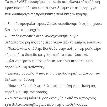
Το νέο SWIFT προσφέρει κορυφαία αεροδυναμική απόδοση.
Πραγματοποιήθηκαν εκτεταμένες δοκιμές σε αεροσήραγγα
που αναπαράγει τις πραγματικές συνθήκες οδήγησης.
– Εμπρός προφυλακτήρας: Ομαλό αεροδυναμικό σχήμα, χωρίς
διακοσμητικά στοιχεία.
– Εμπρός εκτροπείς αέρα: Ανασχεδιασμένοι για
βελτιστοποίηση της ροής αέρα γύρω από τα εμπρός ελαστικά.
– Πλαϊνά κάτω σπόιλερ: Βοηθούν στην αύξηση της ροής αέρα
κάτω από το δάπεδο και γύρω από τα πίσω ελαστικά.
– Πλαϊνή αεροτομή πίσω πόρτας: Μειώνει περαιτέρω την
αεροδυναμική αντίσταση.
– Σπόιλερ οροφής: Μειώνει την αεροδυναμική αντίσταση για
βέλτιστη απόδοση.
– Πίσω κολόνα (C-Pilar): Βελτιστοποιημένη για μείωση της
αεροδυναμικής αντίστασης.
– Ζάντες αλουμινίου: Η ροή αέρα γύρω από τους τροχούς
έχει βελτιστοποιηθεί για μείωση της οπισθέλκουσας.