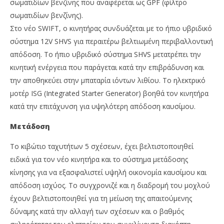
σωματιδίων βενζίνης που αναφέρεται ως GPF (φίλτρο
σωματιδίων βενζίνης).
Στο νέο SWIFT, ο κινητήρας συνδυάζεται με το ήπιο υβριδικό
σύστημα 12V SHVS για περαιτέρω βελτιωμένη περιβαλλοντική
απόδοση. Το ήπιο υβριδικό σύστημα SHVS μετατρέπει την
κινητική ενέργεια που παράγεται κατά την επιβράδυνση και
την αποθηκεύει στην μπαταρία ιόντων λιθίου. Το ηλεκτρικό
μοτέρ ISG (Integrated Starter Generator) βοηθά τον κινητήρα
κατά την επιτάχυνση για υψηλότερη απόδοση καυσίμου.
Μετάδοση
Το κιβώτιο ταχυτήτων 5 σχέσεων, έχει βελτιστοποιηθεί
ειδικά για τον νέο κινητήρα και το σύστημα μετάδοσης
κίνησης για να εξασφαλιστεί υψηλή οικονομία καυσίμου και
απόδοση ισχύος. Το συγχρονιζέ και η διαδρομή του μοχλού
έχουν βελτιστοποιηθεί για τη μείωση της απαιτούμενης
δύναμης κατά την αλλαγή των σχέσεων και ο βαθμός