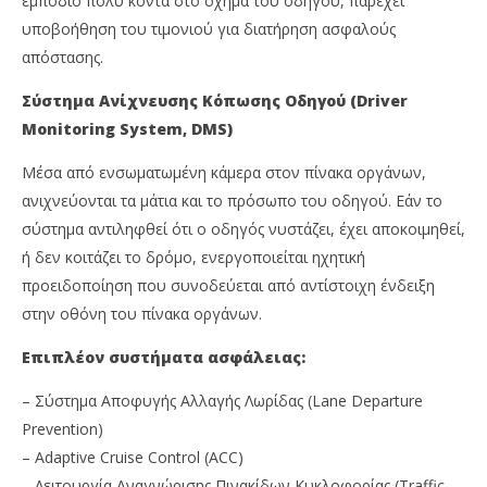
εμπόδιο πολύ κοντά στο όχημα του οδηγού, παρέχει
υποβοήθηση του τιμονιού για διατήρηση ασφαλούς
απόστασης.
Σύστημα Ανίχνευσης Κόπωσης Οδηγού (Driver
Monitoring System, DMS)
Μέσα από ενσωματωμένη κάμερα στον πίνακα οργάνων,
ανιχνεύονται τα μάτια και το πρόσωπο του οδηγού. Εάν το
σύστημα αντιληφθεί ότι ο οδηγός νυστάζει, έχει αποκοιμηθεί,
ή δεν κοιτάζει το δρόμο, ενεργοποιείται ηχητική
προειδοποίηση που συνοδεύεται από αντίστοιχη ένδειξη
στην οθόνη του πίνακα οργάνων.
Επιπλέον συστήματα ασφάλειας:
– Σύστημα Αποφυγής Αλλαγής Λωρίδας (Lane Departure
Prevention)
– Adaptive Cruise Control (ACC)
– Λειτουργία Αναγνώρισης Πινακίδων Κυκλοφορίας (Traffic