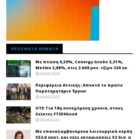
ΠΡΌΣΦΑΤΑ ΘΈΜΑΤΑ
Με πτώση 0,59%, Cenergy άνοδο 3,21%,
Metlen 2,88%, στις 2.608 μον. τζίρο 320 εκ.
06/08/2026
Περιφέρεια Αττικής: Αποκτά το πρώτο
Παρατηρητήριο Έργων
06/08/2026
ΟΤΕ: Για 18η συνεχόμενη χρονιά, στους
δείκτες FTSE4Good
06/08/2026
Με επαναλαμβανόμενα λειτουργικά κέρδη
€53,6 εκατ. και νέες εκταμιεύσεις €2 δισ. η