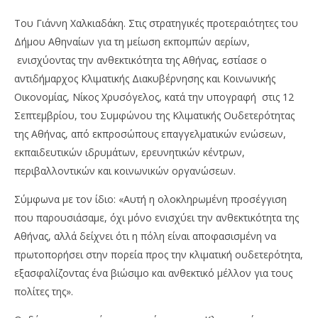
Του Γιάννη Χαλκιαδάκη. Στις στρατηγικές προτεραιότητες του
Δήμου Αθηναίων για τη μείωση εκπομπών αερίων,
ενισχύοντας την ανθεκτικότητα της Αθήνας, εστίασε ο
αντιδήμαρχος Κλιματικής Διακυβέρνησης και Κοινωνικής
Οικονομίας, Νίκος Χρυσόγελος, κατά την υπογραφή στις 12
Σεπτεμβρίου, του Συμφώνου της Κλιματικής Ουδετερότητας
της Αθήνας, από εκπροσώπους επαγγελματικών ενώσεων,
εκπαιδευτικών ιδρυμάτων, ερευνητικών κέντρων,
περιβαλλοντικών και κοινωνικών οργανώσεων.
NOW VIEWING
Σύμφωνα με τον ίδιο: «Αυτή η ολοκληρωμένη προσέγγιση
Δήμος Αθηναίων: Οι προτεραιότητες για τις
Με
που παρουσιάσαμε, όχι μόνο ενισχύει την ανθεκτικότητα της
εκπομπές αερίων
2,8
Αθήνας, αλλά δείχνει ότι η πόλη είναι αποφασισμένη να
21/09/2024
21/
πρωτοπορήσει στην πορεία προς την κλιματική ουδετερότητα,
pressroom
p
εξασφαλίζοντας ένα βιώσιμο και ανθεκτικό μέλλον για τους
πολίτες της».