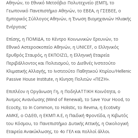
Αθηνών, το Εθνικό Μετσόβιο Πολυτεχνείο (ΕΜΠ), το
Γεωπονικό Πανεπιστήμιο Αθηνών, το ΕΒΕΑ, η ΓΣΕΒΕΕ, ο
Εμπορικός Σύλλογος Αθηνών, η Ένωση Βιομηχανιών Ηλιακής
Ενέργειας’
Επίσης, η ΠΟΜΙΔΑ, το Κέντρο Κοινωνικών Ερευνών, το
Εθνικό Αστεροσκοπείο Αθηνών, η UNICEF, ο Ελληνικός
Ερυθρός Σταυρός, η ΕΚΠΟΙΖΩ, η Ελληνική Εταιρεία
Περιβάλλοντος και Πολιτισμού, το Διεθνές Ινστιτούτο
Κλιματικής Αλλαγής, το Ινστιτούτο Παθητικού Κτιρίου/Hellenic
Passive House Institute, η Κίνηση Πολιτών «ΠΕΖΗ».
Επιπλέον η Οργάνωση Γη, η ΠοδηλΑΤΤΙΚΗ Κοινότητα, ο
Άνεμος Ανανέωσης (Wind of Renewal), το Save Your Hood, το
Ecocity, το In Common, το Holistic, το Revma, η Ecotivity
AMKE, ο ΟΔΕΘ, η ΕΚΜΠ Α.Ε, η Παιδική Φροντίδα, η Κιβωτός
του Κόσμου, το Πανεπιστήμιο Δυτικής Αττικής, η Οικολογική
Εταιρεία Ανακύκλωσης, το 4ο ΓΕΛ και πολλοί άλλοι.