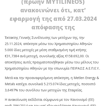
(πρώην MYTILINEOS)
ανακοινώνει ότι, κατ’
εφαρμογή της από 27.03.2024
απόφασης της
Έκτακτης Γενικής Συνέλευσης των μετόχων της, την
25.11.2024, απέκτησε μέσω του Χρηματιστηρίου Αθηνών
NOW VIEWING
5.000 ίδιες μετοχές με μέση σταθμισμένη τιμή κτήσης
€31,7384 ανά μετοχή, συνολικής αξίας €158.692,00. Οι
METLEN ENERGY & METALS Α.Ε.: Απόκτηση Ιδίων
Όμ
Μετοχών
A.
αποκτήσεις αυτές πραγματοποιήθηκαν μέσω του μέλους του
26/11/2024
26/
Χρηματιστηρίου Αθηνών με την επωνυμία ΠΕΙΡΑΩΣ Α.Ε.Π.Ε.Υ..
press-
p
room
ro
Μετά και την προαναφερόμενη απόκτηση, η Metlen Energy &
Metals κατέχει συνολικά 5.215.074 ίδιες μετοχές, ποσοστό
3,6497% του συνόλου των μετοχών της Εταιρείας.
Η ανακοίνωση εκδίδεται σύμφωνα με τον Κανονισμό (ΕΕ)
αριθ. 596/2014 και τον κατ’ εξουσιοδότηση Κανονισμό (ΕΕ)