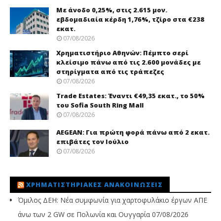
Με άνοδο 0,25%, στις 2.615 μον.
εβδομαδιαία κέρδη 1,76%, τζίρο στα €238
εκατ.
07/08/2026
Χρηματιστήριο Αθηνών: Πέμπτο σερί
κλείσιμο πάνω από τις 2.600 μονάδες με
στηρίγματα από τις τράπεζες
07/08/2026
Trade Εstates: Έναντι €49,35 εκατ., το 50%
του Sofia South Ring Mall
07/08/2026
AEGEAN: Για πρώτη φορά πάνω από 2 εκατ.
επιβάτες τον Ιούλιο
07/08/2026
ΧΡΗΜΑΤΙΣΤΗΡΙΑΚΈΣ ΑΝΑΚΟΙΝΏΣΕΙΣ
Όμιλος ΔΕΗ: Νέα συμφωνία για χαρτοφυλάκιο έργων ΑΠΕ
άνω των 2 GW σε Πολωνία και Ουγγαρία
07/08/2026