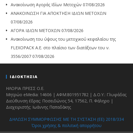
Ανακοίνωση Αγοράς Ιδίων Μετοχών
07/08/2026
ΑΝΑΚΟΙΝΩΣΗ ΓΙΑ ΑΠΟΚΤΗΣΗ ΙΔΙΩΝ ΜΕΤΟΧΩΝ
07/08/2026
ΑΓΟΡΑ ΙΔΙΩΝ ΜΕΤΟΧΩΝ
07/08/2026
Ανακοίνωση του ύψους του μετοχικού κεφαλαίου της
FLEXOPACK A.E. στο πλαίσιο των διατάξεων του ν.
3556/2007
07/08/2026
ΙΔΙΟΚΤΗΣΙΑ
ΗΛΟΡΙΑ ΠΡΕΣΣ Ο.Ε.
Μητρώο eMedia: 14606 | ΑΦΜ:801951782 | Δ.Ο.Υ.: Γλυφάδας
Διεύθυνση έδρας: Ποσειδώνος 54, 17562, Π. Φάληρο |
Διαχειριστής: Ιωάννης Παπαδάκης
ΔΗΛΩΣΗ ΣΥΜΜΟΡΦΩΣΗΣ ΜΕ ΤΗ ΣΥΣΤΑΣΗ (ΕΕ) 2018/334
Όροι χρήσης & πολιτική απορρήτου