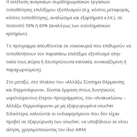
Η εκτέλεση αναγκαίων συμπληρωματικών εργασιών
τοποθέτησης επιλέξιμου εξοπλισμού (π.χ. κόστος μεταφοράς,
κόστος τοποθέτησης, αναλώσιμα και εξαρτήματα κ.λπ.), σε
ποσοστό 50% ή 60% (αναλόγως των εισοδηματικών
κριτηρίων).
Το πρόγραμμα απευθύνεται σε νοικοκυριά που επιθυμούν να
τοποθετήσουν τον παραπάνω επιλέξιμο εξοπλισμό στην
οικία τους (κύρια ή δευτερεύουσα κατοικία, ενοικιαζόμενη ή
παραχωρούμενη).
Στο μεταξύ, στο πλαίσιο του «Αλλάζω Σύστημα Θέρμανσης
και Θερμοσίφωνα», δίνεται έμφαση στους δυνητικούς
ωφελούμενους έτερου προγράμματος, του «Ανακυκλώνω –
Αλλάζω Θερμοσίφωνα» με μη εξαργυρωμένα voucher.
Ειδικότερα, καλούνται οι ενδιαφερόμενοι που δεν είχαν
προβεί σε εξαργύρωση των voucher, να υποβάλουν εκ νέου
αίτηση, χρησιμοποιώντας τον ίδιο ΑΦΜ.