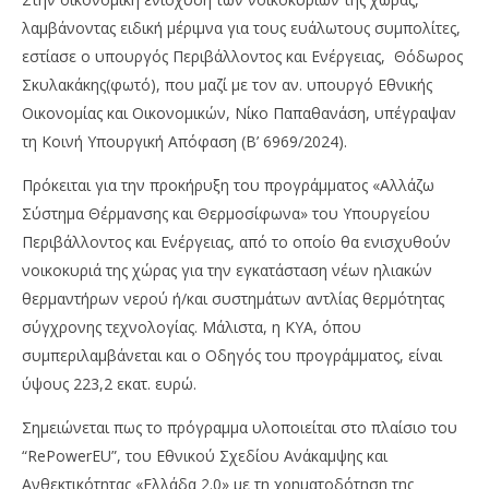
λαμβάνοντας ειδική μέριμνα για τους ευάλωτους συμπολίτες,
εστίασε ο υπουργός Περιβάλλοντος και Ενέργειας, Θόδωρος
Σκυλακάκης(φωτό), που μαζί με τον αν. υπουργό Εθνικής
Οικονομίας και Οικονομικών, Νίκο Παπαθανάση, υπέγραψαν
τη Κοινή Υπουργική Απόφαση (Β’ 6969/2024).
Πρόκειται για την προκήρυξη του προγράμματος «Αλλάζω
Σύστημα Θέρμανσης και Θερμοσίφωνα» του Υπουργείου
Περιβάλλοντος και Ενέργειας, από το οποίο θα ενισχυθούν
NOW VIEWING
νοικοκυριά της χώρας για την εγκατάσταση νέων ηλιακών
Θ.Σκυλακάκης:Αλλάζω Σύστημα Θέρμανσης και
Πέ
θερμαντήρων νερού ή/και συστημάτων αντλίας θερμότητας
Θερμοσίφωνα
μο
σύγχρονης τεχνολογίας. Μάλιστα, η ΚΥΑ, όπου
απ
06/01/2025
συμπεριλαμβάνεται και ο Οδηγός του προγράμματος, είναι
pressroom
06/
ύψους 223,2 εκατ. ευρώ.
p
Σημειώνεται πως το πρόγραμμα υλοποιείται στο πλαίσιο του
“RePowerEU”, του Εθνικού Σχεδίου Ανάκαμψης και
Ανθεκτικότητας «Ελλάδα 2.0» με τη χρηματοδότηση της