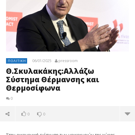
06/01/2025
pressroom
ΠΟΛΙΤΙΚΉ
Θ.Σκυλακάκης:Αλλάζω
Σύστημα Θέρμανσης και
Θερμοσίφωνα
0
0
0
Στην οικονομική ενίσχυση των νοικοκυριών της χώρας,