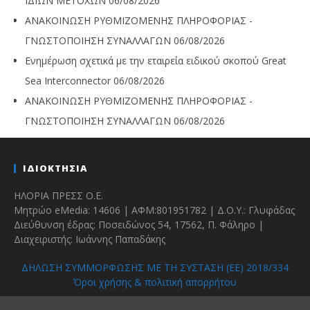
ΙΔΙΩΝ ΜΕΤΟΧΩΝ
06/08/2026
ΑΝΑΚΟΙΝΩΣΗ ΡΥΘΜΙΖΟΜΕΝΗΣ ΠΛΗΡΟΦΟΡΙΑΣ -
ΓΝΩΣΤΟΠΟΙΗΣΗ ΣΥΝΑΛΛΑΓΩΝ
06/08/2026
Ενημέρωση σχετικά με την εταιρεία ειδικού σκοπού Great
Sea Interconnector
06/08/2026
ΑΝΑΚΟΙΝΩΣΗ ΡΥΘΜΙΖΟΜΕΝΗΣ ΠΛΗΡΟΦΟΡΙΑΣ -
ΓΝΩΣΤΟΠΟΙΗΣΗ ΣΥΝΑΛΛΑΓΩΝ
06/08/2026
ΙΔΙΟΚΤΗΣΙΑ
ΗΛΟΡΙΑ ΠΡΕΣΣ Ο.Ε.
Μητρώο eMedia: 14606 | ΑΦΜ:801951782 | Δ.Ο.Υ.: Γλυφάδας
Διεύθυνση έδρας: Ποσειδώνος 54, 17562, Π. Φάληρο |
Διαχειριστής: Ιωάννης Παπαδάκης
ΔΗΛΩΣΗ ΣΥΜΜΟΡΦΩΣΗΣ ΜΕ ΤΗ ΣΥΣΤΑΣΗ (ΕΕ) 2018/334
Όροι χρήσης & πολιτική απορρήτου