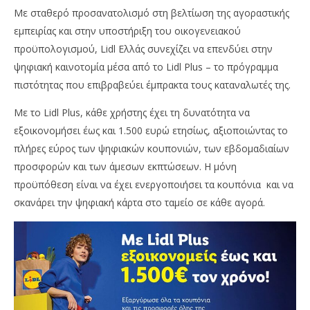
Με σταθερό προσανατολισμό στη βελτίωση της αγοραστικής
εμπειρίας και στην υποστήριξη του οικογενειακού
προϋπολογισμού, Lidl Ελλάς συνεχίζει να επενδύει στην
ψηφιακή καινοτομία μέσα από το Lidl Plus – το πρόγραμμα
πιστότητας που επιβραβεύει έμπρακτα τους καταναλωτές της.
Με το Lidl Plus, κάθε χρήστης έχει τη δυνατότητα να
εξοικονομήσει έως και 1.500 ευρώ ετησίως, αξιοποιώντας το
πλήρες εύρος των ψηφιακών κουπονιών, των εβδομαδιαίων
προσφορών και των άμεσων εκπτώσεων. Η μόνη
NOW VIEWING
προϋπόθεση είναι να έχει ενεργοποιήσει τα κουπόνια και να
OM
σκανάρει την ψηφιακή κάρτα στο ταμείο σε κάθε αγορά.
Lidl Plus: Με το ψηφιακό πρόγραμμα πιστότητας,
πρ
εξοικονομείς έως και 1.500€
18/
18/05/2025
p
pressroom