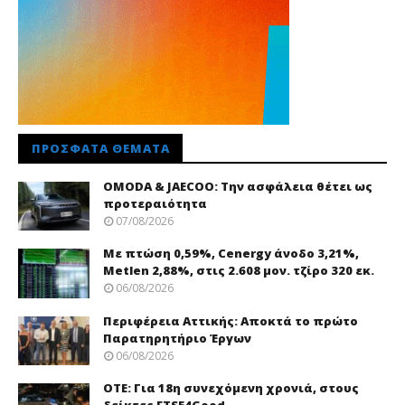
ΠΡΌΣΦΑΤΑ ΘΈΜΑΤΑ
OMODA & JAECOO: Την ασφάλεια θέτει ως
προτεραιότητα
07/08/2026
Με πτώση 0,59%, Cenergy άνοδο 3,21%,
Metlen 2,88%, στις 2.608 μον. τζίρο 320 εκ.
06/08/2026
Περιφέρεια Αττικής: Αποκτά το πρώτο
Παρατηρητήριο Έργων
06/08/2026
ΟΤΕ: Για 18η συνεχόμενη χρονιά, στους