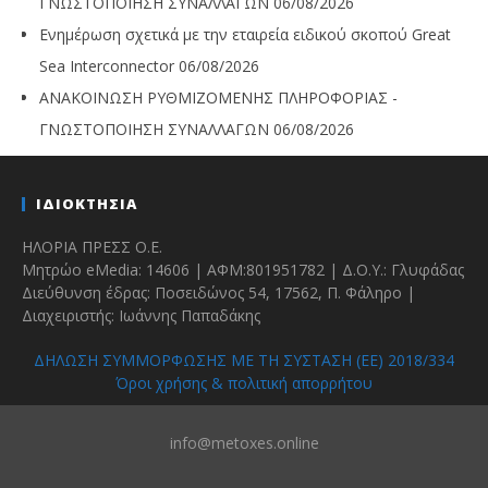
ΓΝΩΣΤΟΠΟΙΗΣΗ ΣΥΝΑΛΛΑΓΩΝ
06/08/2026
Ενημέρωση σχετικά με την εταιρεία ειδικού σκοπού Great
Sea Interconnector
06/08/2026
ΑΝΑΚΟΙΝΩΣΗ ΡΥΘΜΙΖΟΜΕΝΗΣ ΠΛΗΡΟΦΟΡΙΑΣ -
ΓΝΩΣΤΟΠΟΙΗΣΗ ΣΥΝΑΛΛΑΓΩΝ
06/08/2026
ΙΔΙΟΚΤΗΣΙΑ
ΗΛΟΡΙΑ ΠΡΕΣΣ Ο.Ε.
Μητρώο eMedia: 14606 | ΑΦΜ:801951782 | Δ.Ο.Υ.: Γλυφάδας
Διεύθυνση έδρας: Ποσειδώνος 54, 17562, Π. Φάληρο |
Διαχειριστής: Ιωάννης Παπαδάκης
ΔΗΛΩΣΗ ΣΥΜΜΟΡΦΩΣΗΣ ΜΕ ΤΗ ΣΥΣΤΑΣΗ (ΕΕ) 2018/334
Όροι χρήσης & πολιτική απορρήτου
info@metoxes.online