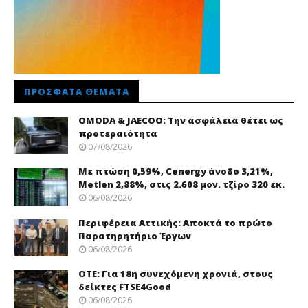
ΠΡΌΣΦΑΤΑ ΘΈΜΑΤΑ
OMODA & JAECOO: Την ασφάλεια θέτει ως
προτεραιότητα
07/08/2026
Με πτώση 0,59%, Cenergy άνοδο 3,21%,
Metlen 2,88%, στις 2.608 μον. τζίρο 320 εκ.
06/08/2026
Περιφέρεια Αττικής: Αποκτά το πρώτο
Παρατηρητήριο Έργων
06/08/2026
ΟΤΕ: Για 18η συνεχόμενη χρονιά, στους
δείκτες FTSE4Good
06/08/2026