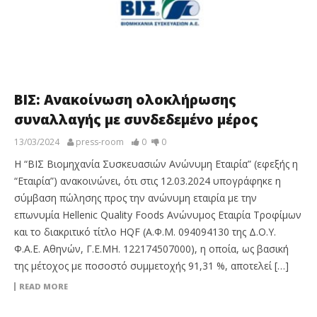
ΒΙΣ: Ανακοίνωση ολοκλήρωσης
συναλλαγής με συνδεδεμένο μέρος
13/03/2024
press-room
0
0
Η “ΒΙΣ Βιομηχανία Συσκευασιών Ανώνυμη Εταιρία” (εφεξής η
“Εταιρία”) ανακοινώνει, ότι στις 12.03.2024 υπογράφηκε η
σύμβαση πώλησης προς την ανώνυμη εταιρία με την
επωνυμία Hellenic Quality Foods Ανώνυμος Εταιρία Τροφίμων
και το διακριτικό τίτλο HQF (Α.Φ.Μ. 094094130 της Δ.Ο.Υ.
Φ.Α.Ε. Αθηνών, Γ.Ε.ΜΗ. 122174507000), η οποία, ως βασική
της μέτοχος με ποσοστό συμμετοχής 91,31 %, αποτελεί […]
READ MORE