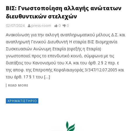
ΒΙΣ: Γνωστοποίηση αλλαγής ανώτατων
διευθυντικών στελεχών
02/07/2024
press-room
0
0
Ανακοίνωση για την εκλογή αναπληρωματικού μέλους Δ.Σ. και
αναπληρωτή Γενικού Διευθυντή Η εταιρία ΒΙΣ Βιομηχανία
Συσκευασιών Ανώνυμη Εταιρία (εφεξής η Εταιρία)
γνωστοποιεί προς το επενδυτικό κοινό, σύμφωνα με τις
διατάξεις του Κανονισμού του Χ.Α. και του άρθ. 2 § 2 περ. ε
της αποφ. της Επιτροπής Κεφαλαιαγοράς 3/347/12.07.2005 και
του άρθ. 17 § 1 του […]
READ MORE
ΧΡΗΜΑΤΙΣΤΉΡΙΟ