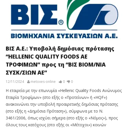
ΒΙΣ Α.Ε.: Υποβολή δημόσιας πρότασης
“HELLENIC QUALITY FOODS ΑΕ
ΤΡΟΦΙΜΩΝ” προς τη “ΒΙΣ ΒΙΟΜ/ΝΙΑ
ΣΥΣΚ/ΣΙΩΝ ΑΕ”
12/11/2024
metoxes-online
0
0
Η εταιρεία με την επωνυμία «Hellenic Quality Foods Ανώνυμος
Εταιρία Τροφίμων» (στο εξής ο «Προτείνων» ή «HQF»)
ανακοινώνει την υποβολή προαιρετικής δημόσιας πρότασης
(στο εξής η «Δημόσια Πρόταση»), σύμφωνα με το Ν.
3461/2006, όπως ισχύει σήμερα (στο εξής ο «Νόμος»), προς
όλους τους κατόχους (στο εξής οι «Μέτοχοι») κοινών