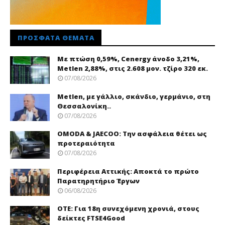
ΠΡΌΣΦΑΤΑ ΘΈΜΑΤΑ
Με πτώση 0,59%, Cenergy άνοδο 3,21%,
Metlen 2,88%, στις 2.608 μον. τζίρο 320 εκ.
07/08/2026
Metlen, με γάλλιο, σκάνδιο, γερμάνιο, στη
Θεσσαλονίκη..
07/08/2026
OMODA & JAECOO: Την ασφάλεια θέτει ως
προτεραιότητα
07/08/2026
Περιφέρεια Αττικής: Αποκτά το πρώτο
Παρατηρητήριο Έργων
06/08/2026
ΟΤΕ: Για 18η συνεχόμενη χρονιά, στους
δείκτες FTSE4Good